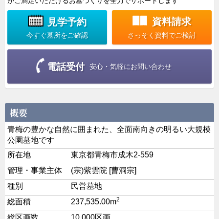
がご満足いただけるお墓づくりを全力でサポートします
資料請求
見学予約
さっそく資料でご検討
今すぐ墓所をご確認
電話受付
安心・気軽にお問い合わせ
青梅の豊かな自然に囲まれた、全面南向きの明るい大規模
公園墓地です
所在地
東京都青梅市成木2-559
管理・事業主体
(宗)紫雲院 [曹洞宗]
種別
民営墓地
2
総面積
237,535.00m
総区画数
10,000区画