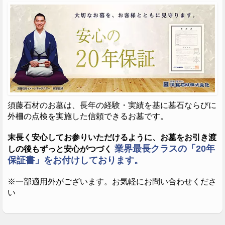
須藤石材のお墓は、長年の経験・実績を基に墓石ならびに
安全に乗り降りできる平置きの駐車場をリニューアル
施工例
外柵の点検を実施した信頼できるお墓です。
オープンいたしました。お盆・お彼岸など混みあう時
期も安心しておいでください。
石種 : インド黒
末長く安心してお参りいただけるように、お墓をお引き渡
（右側：レザータッチ加工 ※左側：ガラスのお墓）
業界最長クラスの「20年
しの後もずっと安心がつづく
保証書」をお付けしております。
※墓碑に刻まれたご家名・お名前等は画像処理で隠させていただいて
おります。
※一部適用外がございます。お気軽にお問い合わせくださ
い