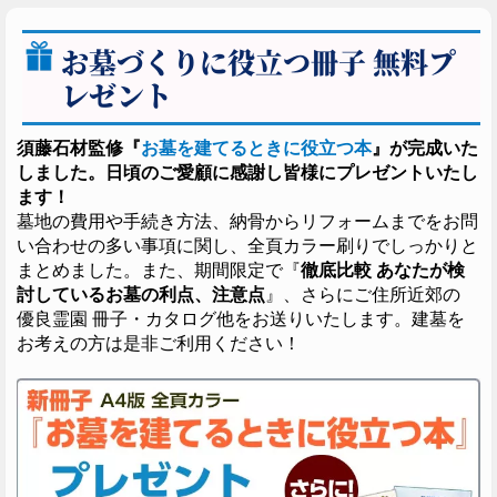
お墓づくりに役立つ冊子 無料プ
レゼント
須藤石材監修『
お墓を建てるときに役立つ本
』が完成いた
しました。日頃のご愛顧に感謝し皆様にプレゼントいたし
ます！
墓地の費用や手続き方法、納骨からリフォームまでをお問
い合わせの多い事項に関し、全頁カラー刷りでしっかりと
まとめました。また、期間限定で『
徹底比較 あなたが検
討しているお墓の利点、注意点
』、さらにご住所近郊の
優良霊園 冊子・カタログ他をお送りいたします。建墓を
お考えの方は是非ご利用ください！