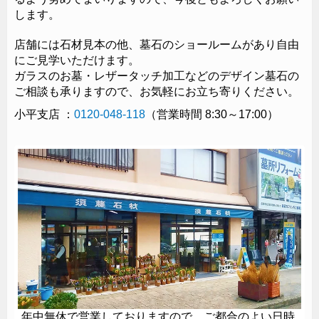
します。
店舗には石材見本の他、墓石のショールームがあり自由
にご見学いただけます。
ガラスのお墓・レザータッチ加工などのデザイン墓石の
ご相談も承りますので、お気軽にお立ち寄りください。
小平支店 ：
0120-048-118
（営業時間 8:30～17:00）
レザータッチ加工
最新技術を用いたレザータッチ加工の落ち着いた質感は造形
の陰影を印象的に表しフォルム本来の持つ魅力を際立たせま
す。
年中無休で営業しておりますので、ご都合のよい日時