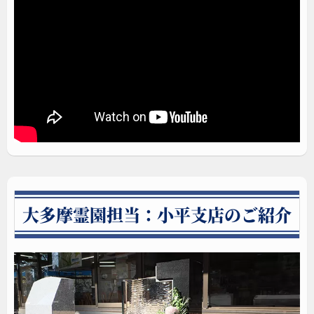
ガラスのお墓
規格墓石
エテルノルーチェ
大多摩霊園担当：小平支店のご紹介
須藤石材が開発したガラスのお墓は、10cmの光学ガラスを用
いるため圧巻の存在感を放ちます。耐久性と透明度が高いた
め真夏の炎天下でも熱くありません。