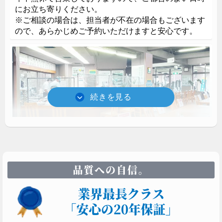
にお立ち寄りください。
※ご相談の場合は、担当者が不在の場合もございます
ので、あらかじめご予約いただけますと安心です。
小平支店ショールーム展示
石種 : インド黒
（レザータッチ仕上げ・鏡面仕上げの組み合わせ）
墓所のリフォームや改葬（お墓の引越し）のご相談を
品質への自信。
承っております。また墓参できない方に向けて供花や
クリーニングのサービスも承りますのでお問い合わせ
業界最長クラス
ください。
「安心の20年保証」