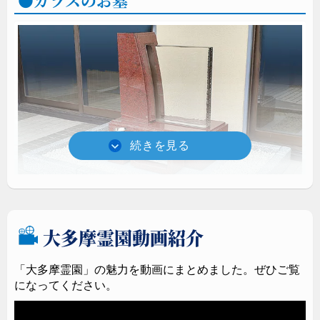
ガラスのお墓
規格墓石
大多摩霊園動画紹介
エテルノルーチェ
話題のガラスのお墓（石種 : インド赤）。大多摩霊園にてご
「大多摩霊園」の魅力を動画にまとめました。ぜひご覧
覧いただけます。ご案内を希望される方は
須藤石材小平支店
になってください。
までお気軽にご連絡ください。