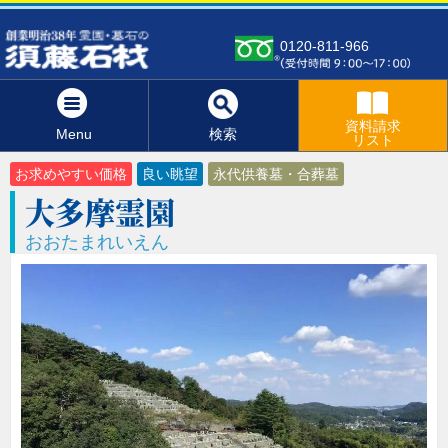
0120-811-966
資料請求
Menu
検索
リスト
お求めやすい価格
良い眺望
永代供養墓・合葬墓
大多摩霊園
おおたまれいえん