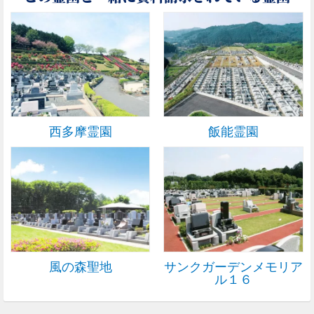
西多摩霊園
飯能霊園
風の森聖地
サンクガーデンメモリア
ル１６