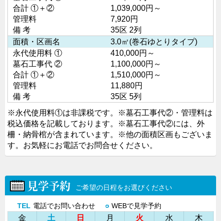
合計 ①＋②
1,039,000円～
管理料
7,920円
備 考
35区 2列
面積・区画名
3.0㎡(巻石ゆとりタイプ)
永代使用料 ①
410,000円～
墓石工事代 ②
1,100,000円～
合計 ①＋②
1,510,000円～
管理料
11,880円
備 考
35区 5列
※永代使用料①は非課税です。
※墓石工事代②・管理料は
税込価格を記載しております。
※墓石工事代②には、外
柵・納骨棺が含まれています。
※他の面積区画もございま
す。お気軽にお電話でお問合せください。
見学予約
ご希望の日程をお選びください
TEL
電話でお問い合わせ
○
WEBで見学予約
金
土
日
月
火
水
木