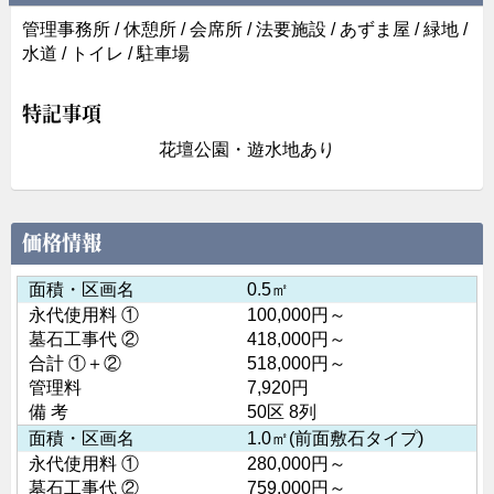
管理事務所 / 休憩所 / 会席所 / 法要施設 / あずま屋 / 緑地 /
水道 / トイレ / 駐車場
特記事項
花壇公園・遊水地あり
価格情報
面積・区画名
0.5㎡
永代使用料 ①
100,000円～
墓石工事代 ②
418,000円～
合計 ①＋②
518,000円～
管理料
7,920円
備 考
50区 8列
面積・区画名
1.0㎡(前面敷石タイプ)
永代使用料 ①
280,000円～
墓石工事代 ②
759,000円～