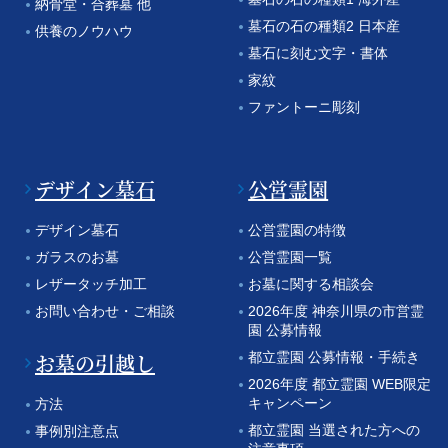
納骨堂・合葬墓 他
墓石の石の種類2 日本産
供養のノウハウ
墓石に刻む文字・書体
家紋
ファントーニ彫刻
デザイン墓石
公営霊園
デザイン墓石
公営霊園の特徴
ガラスのお墓
公営霊園一覧
レザータッチ加工
お墓に関する相談会
お問い合わせ・ご相談
2026年度 神奈川県の市営霊
園 公募情報
お墓の引越し
都立霊園 公募情報・手続き
2026年度 都立霊園 WEB限定
キャンペーン
方法
都立霊園 当選された方への
事例別注意点