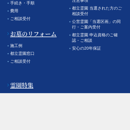
注意事項
手続き・手順
都立霊園 当選された方のご
費用
相談受付
ご相談受付
公営霊園「当選区画」の同
行・ご案内受付
お墓のリフォーム
都立霊園 申込資格のご確
認・ご相談
施工例
安心の20年保証
都立霊園窓口
ご相談受付
霊園特集
バーチャル 霊園見学
湘南特集
所沢聖地霊園
お問い合わせ・ご