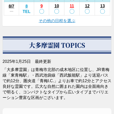
9
10
11
12
13
8
/7
8
〇
〇
〇
〇
〇
ー
TEL
その他の日程を選ぶ
大多摩霊園 TOPICS
2025年1月25日 最終更新
「大多摩霊園」は青梅市北部の成木地区に位置し、JR
青梅
線「東青梅駅」・西武池袋線「西武飯能駅」
より送迎バス
で約12分、圏央道「青梅I.C.」よりお車で約12分とアクセス
良好な霊園です。広大な自然に囲まれた園内は全面南向き
で明るく、コンパクトなタイプから広いタイプまでバリエ
ーション豊富な区画がございます。