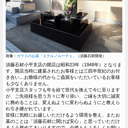
画像：
ガラスのお墓「エテルノルーチェ」
（須藤石材開発）
須藤石材小平支店の開店は昭和23年（1948年）となりま
ガラスのお墓
デザイン墓石
エテルノルーチェ
す。開店当時に建墓されたお客様とは三四半世紀のお付
き合い…お爺様の代からご贔屓をいただいているお客様
施主様の故郷に咲く桜をモチーフにプランニング、設計デザ
も少なくありません。
イン・加工・建墓した墓所です。
小平支店スタッフも年を経て世代を換えて今に至ります
が、ご先祖様を思う方々に寄り添い、ご縁を大切に誠実
レザータッチ加工
に務めることは、変えぬように変わらぬようにと教えら
れ引き継がれています。
皆様に気軽にお越しいただけるよう環境を整え、またお
墓のことは「須藤石材に聞けば安心」と思っていただけ
るよう努めてまいりますので、今後ともよろしくお願い