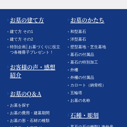
お墓の建て方
お墓のかたち
建て方 その1
和型墓石
建て方 その2
洋型墓石
特別企画│お墓づくりに役立
壁型墓地・芝生墓地
つ各種冊子プレゼント！
墓石の付属品
墓石の特別加工
お客様の声・感想
外柵
紹介
外柵の付属品
カロート（納骨棺）
お墓のQ＆A
五輪塔
お墓の名称
お墓を探す
お墓の費用・建墓期間
石種・彫刻
お墓の形・石材の種類
墓石の石の種類1 海外産