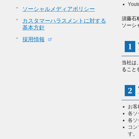
Yout
ソーシャルメディアポリシー
須藤石
カスタマーハラスメントに対する
ソーシ
基本方針
採用情報
１
当社は
ること
２
お客
各ソ
各ソ
コン
す。