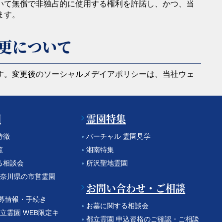
いて無償で非独占的に使用する権利を許諾し、かつ、当
ます。
更について
す。変更後のソーシャルメデイアポリシーは、当社ウェ
園
霊園特集
特徴
バーチャル 霊園見学
覧
湘南特集
る相談会
所沢聖地霊園
 神奈川県の市営霊園
お問い合わせ・ご相談
公募情報・手続き
お墓に関する相談会
都立霊園 WEB限定キ
都立霊園 申込資格のご確認・ご相談