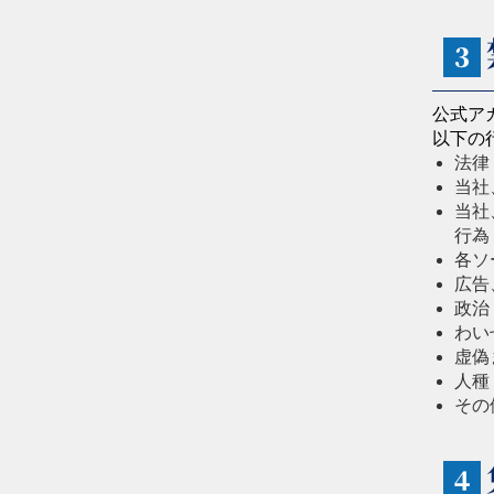
３
公式ア
以下の
法律
当社
当社
行為
各ソ
広告
政治
わい
虚偽
人種
その
４