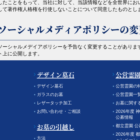
したことをもって、当社に対して、当該情報などを全世界にお
して著作権人格権を行使しないことについて同意したものとし
ソーシャルメディアポリシーの変
ソーシャルメデイアポリシーを予告なく変更することがありま
ト上に公開します。
デザイン墓石
公営霊
デザイン墓石
公営霊園の
ガラスのお墓
公営霊園一
レザータッチ加工
お墓に関す
お問い合わせ・ご相談
2026年度
公募情報
お墓の引越し
都立霊園 
2026年度 
方法