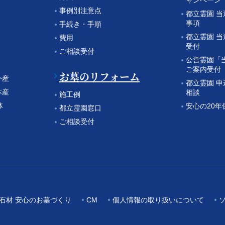
ャンペーン
事例別注意点
都立霊園 
事項
手続き・手順
都立霊園 
費用
受付
ご相談受付
公営霊園「
ご案内受付
お墓のリフォーム
外産
都立霊園 
本産
相談
施工例
体
安心の20年
都立霊園窓口
ご相談受付
石材 安心のお墓づくり
CM
個人情報の取り扱いについて