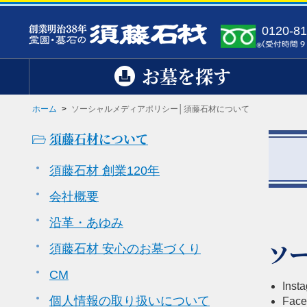
0120-81
お墓を探す
ホーム
>
ソーシャルメディアポリシー│須藤石材について
須藤石材について
須藤石材 創業120年
会社概要
沿革・あゆみ
ソ
須藤石材 安心のお墓づくり
CM
Inst
個人情報の取り扱いについて
Face