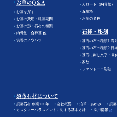
お墓のQ＆A
カロート（納骨棺）
五輪塔
お墓を探す
お墓の名称
お墓の費用・建墓期間
お墓の形・石材の種類
石種・彫刻
納骨堂・合葬墓 他
供養のノウハウ
墓石の石の種類1 海
墓石の石の種類2 日
墓石に刻む文字・書
家紋
ファントーニ彫刻
須藤石材について
須藤石材 創業120年
会社概要
沿革・あゆみ
須藤
カスタマーハラスメントに対する基本方針
採用情報