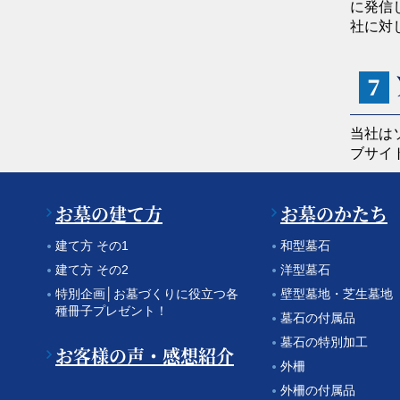
に発信
社に対
７
当社は
ブサイ
お墓の建て方
お墓のかたち
建て方 その1
和型墓石
建て方 その2
洋型墓石
特別企画│お墓づくりに役立つ各
壁型墓地・芝生墓地
種冊子プレゼント！
墓石の付属品
墓石の特別加工
お客様の声・感想紹介
外柵
外柵の付属品