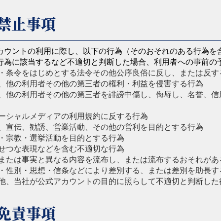
禁止事項
カウントの利用に際し、以下の行為（そのおそれのある行為を
行為に該当するなど不適切と判断した場合、利用者への事前の
・条令をはじめとする法令その他公序良俗に反し、または反す
、他の利用者その他の第三者の権利・利益を侵害する行為
、他の利用者その他の第三者を誹謗中傷し、侮辱し、名誉、信
ーシャルメディアの利用規約に反する行為
、宣伝、勧誘、営業活動、その他の営利を目的とする行為
・宗教・選挙活動を目的とする行為
せつな表現などを含む不適切な行為
または事実と異なる内容を流布し、または流布するおそれがあ
・性別・思想・信条などにより差別する、または差別を助長す
他、当社が公式アカウントの目的に照らして不適切と判断した
免責事項