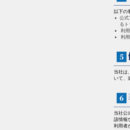
以下の
公式
るト
利用
利用
５
当社は
いて、
６
当社公
該情報
利用者