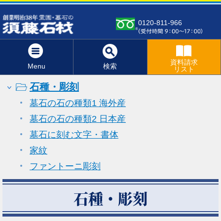
0120-811-966
資料請求
Menu
検索
リスト
石種・彫刻
墓石の石の種類1 海外産
墓石の石の種類2 日本産
墓石に刻む文字・書体
家紋
ファントーニ彫刻
石種・彫刻