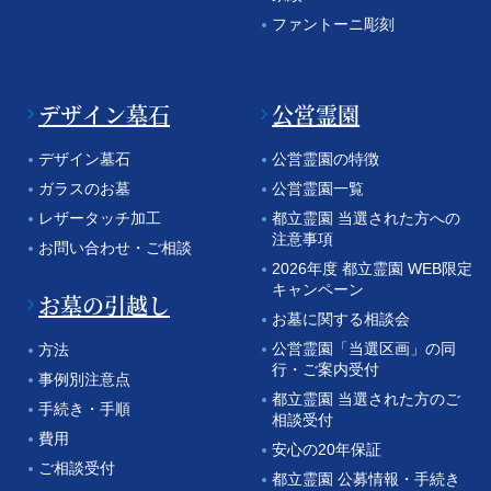
ファントーニ彫刻
デザイン墓石
公営霊園
デザイン墓石
公営霊園の特徴
ガラスのお墓
公営霊園一覧
レザータッチ加工
都立霊園 当選された方への
注意事項
お問い合わせ・ご相談
2026年度 都立霊園 WEB限定
キャンペーン
お墓の引越し
お墓に関する相談会
公営霊園「当選区画」の同
方法
行・ご案内受付
事例別注意点
都立霊園 当選された方のご
手続き・手順
相談受付
費用
安心の20年保証
ご相談受付
都立霊園 公募情報・手続き