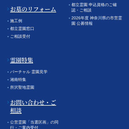
都立霊園 申込資格のご確
お墓のリフォーム
認・ご相談
2026年度 神奈川県の市営霊
施工例
園 公募情報
都立霊園窓口
ご相談受付
霊園特集
バーチャル 霊園見学
湘南特集
所沢聖地霊園
お問い合わせ・ご
相談
公営霊園「当選区画」の同
行・ご案内受付