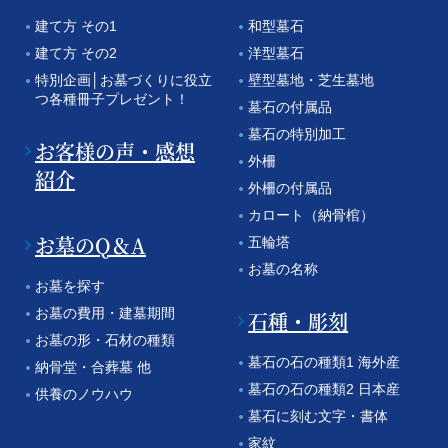
建て方 その1
和型墓石
建て方 その2
洋型墓石
特別企画│お墓づくりに役立
壁型墓地・芝生墓地
つ各種冊子プレゼント！
墓石の付属品
墓石の特別加工
お客様の声・感想
外柵
紹介
外柵の付属品
カロート（納骨棺）
お墓のQ＆A
五輪塔
お墓の名称
お墓を探す
お墓の費用・建墓期間
石種・彫刻
お墓の形・石材の種類
墓石の石の種類1 海外産
納骨堂・合葬墓 他
墓石の石の種類2 日本産
供養のノウハウ
墓石に刻む文字・書体
家紋