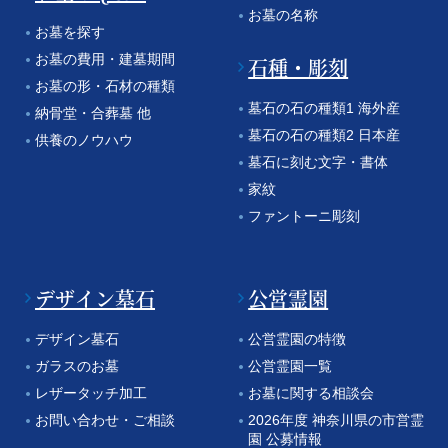
お墓の名称
お墓を探す
お墓の費用・建墓期間
石種・彫刻
お墓の形・石材の種類
墓石の石の種類1 海外産
納骨堂・合葬墓 他
墓石の石の種類2 日本産
供養のノウハウ
墓石に刻む文字・書体
家紋
ファントーニ彫刻
デザイン墓石
公営霊園
デザイン墓石
公営霊園の特徴
ガラスのお墓
公営霊園一覧
レザータッチ加工
お墓に関する相談会
お問い合わせ・ご相談
2026年度 神奈川県の市営霊
園 公募情報