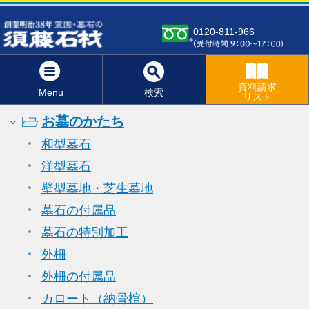
0120-811-966
資料請求
Menu
検索
リスト
お墓のかたち
和型墓石
洋型墓石
壁型墓地・芝生墓地
墓石の付属品
墓石の特別加工
外柵
外柵の付属品
カロート（納骨棺）