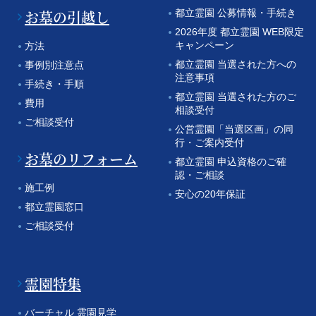
お墓の引越し
都立霊園 公募情報・手続き
2026年度 都立霊園 WEB限定
キャンペーン
方法
都立霊園 当選された方への
事例別注意点
注意事項
手続き・手順
都立霊園 当選された方のご
費用
相談受付
ご相談受付
公営霊園「当選区画」の同
行・ご案内受付
お墓のリフォーム
都立霊園 申込資格のご確
認・ご相談
施工例
安心の20年保証
都立霊園窓口
ご相談受付
霊園特集
バーチャル 霊園見学