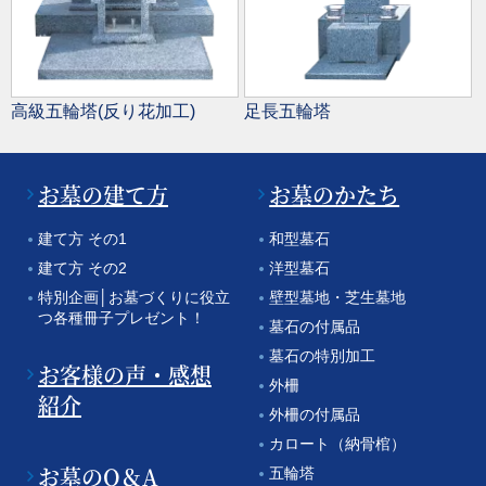
高級五輪塔(反り花加工)
足長五輪塔
お墓の建て方
お墓のかたち
建て方 その1
和型墓石
建て方 その2
洋型墓石
特別企画│お墓づくりに役立
壁型墓地・芝生墓地
つ各種冊子プレゼント！
墓石の付属品
墓石の特別加工
お客様の声・感想
外柵
紹介
外柵の付属品
カロート（納骨棺）
お墓のQ＆A
五輪塔