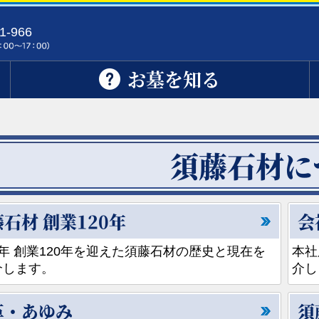
1-966
お墓を知る
須藤石材に
石材 創業120年
会
年 創業120年を迎えた須藤石材の歴史と現在を
本社
介します。
介し
革・あゆみ
須