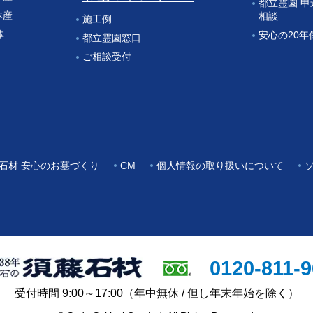
都立霊園 
本産
相談
施工例
体
安心の20年
都立霊園窓口
ご相談受付
石材 安心のお墓づくり
CM
個人情報の取り扱いについて
0120-811-
受付時間 9:00～17:00
（年中無休 / 但し年末年始を除く）