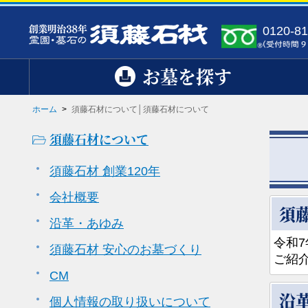
0120-81
お墓を探す
ホーム
>
須藤石材について│須藤石材について
須藤石材について
須藤石材 創業120年
会社概要
須藤
沿革・あゆみ
令和7
須藤石材 安心のお墓づくり
ご紹
CM
沿
個人情報の取り扱いについて