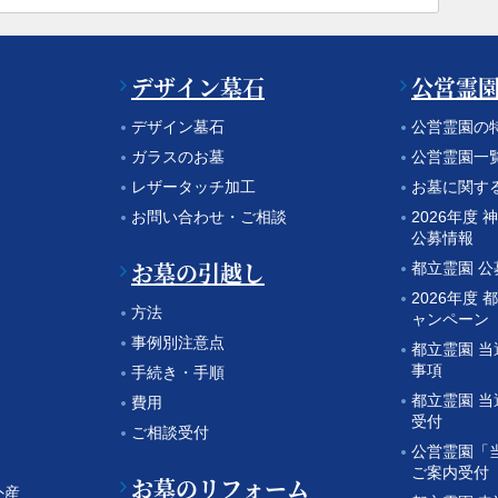
デザイン墓石
公営霊
デザイン墓石
公営霊園の
ガラスのお墓
公営霊園一
レザータッチ加工
お墓に関す
お問い合わせ・ご相談
2026年度
公募情報
お墓の引越し
都立霊園 
2026年度 
方法
ャンペーン
事例別注意点
都立霊園 
事項
手続き・手順
都立霊園 
費用
受付
ご相談受付
公営霊園「
ご案内受付
お墓のリフォーム
外産