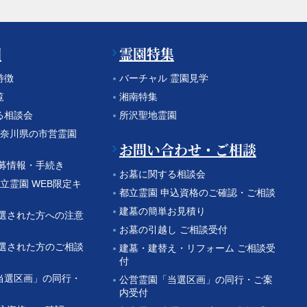
園
霊園特集
特徴
バーチャル 霊園見学
覧
湘南特集
る相談会
所沢聖地霊園
 神奈川県の市営霊園
お問い合わせ・ご相談
公募情報・手続き
お墓に関する相談会
都立霊園 WEB限定キ
都立霊園 申込資格のご確認・ご相談
建墓の簡単お見積り
当選された方への注意
お墓の引越し ご相談受付
当選された方のご相談
建墓・建替え・リフォーム ご相談受
付
当選区画」の同行・
公営霊園「当選区画」の同行・ご案
内受付