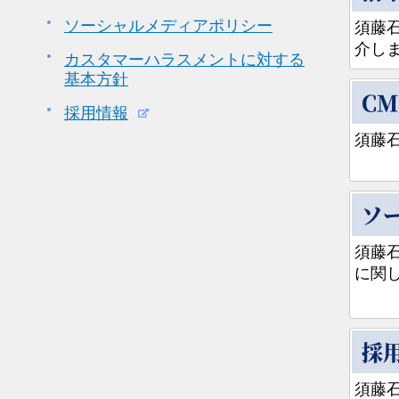
ソーシャルメディアポリシー
須藤
介し
カスタマーハラスメントに対する
基本方針
CM
採用情報
須藤
ソ
須藤
に関
採
須藤