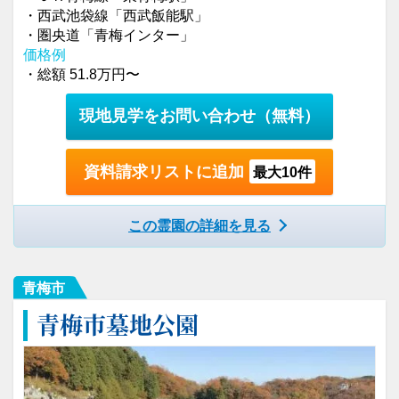
・西武池袋線「西武飯能駅」
・圏央道「青梅インター」
価格例
・総額 51.8万円〜
現地見学をお問い合わせ
（無料）
資料請求リストに追加
最大10件
この霊園の詳細を見る
青梅市
青梅市墓地公園