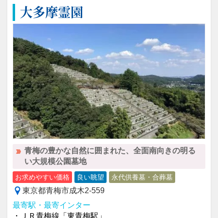
大多摩霊園
青梅の豊かな自然に囲まれた、全面南向きの明る
い大規模公園墓地
お求めやすい価格
良い眺望
永代供養墓・合葬墓
東京都青梅市成木2-559
最寄駅・最寄インター
・ＪＲ青梅線「東青梅駅」