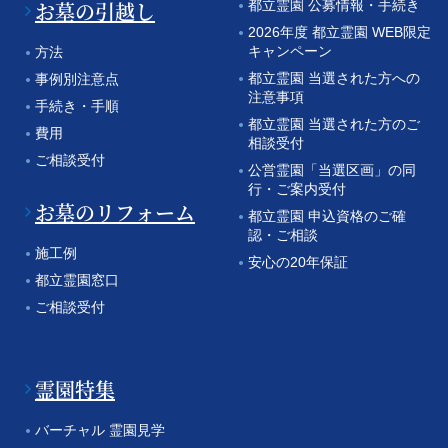
お墓の引越し
都立霊園 公募情報・手続き
2026年度 都立霊園 WEB限定
キャンペーン
方法
都立霊園 当選された方への
事例別注意点
注意事項
手続き・手順
都立霊園 当選された方のご
費用
相談受付
ご相談受付
公営霊園「当選区画」の同
行・ご案内受付
お墓のリフォーム
都立霊園 申込資格のご確
認・ご相談
施工例
安心の20年保証
都立霊園窓口
ご相談受付
霊園特集
バーチャル 霊園見学