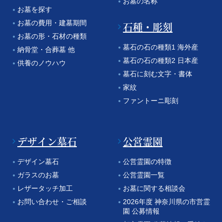
お墓の名称
お墓を探す
お墓の費用・建墓期間
石種・彫刻
お墓の形・石材の種類
墓石の石の種類1 海外産
納骨堂・合葬墓 他
墓石の石の種類2 日本産
供養のノウハウ
墓石に刻む文字・書体
家紋
ファントーニ彫刻
デザイン墓石
公営霊園
デザイン墓石
公営霊園の特徴
ガラスのお墓
公営霊園一覧
レザータッチ加工
お墓に関する相談会
お問い合わせ・ご相談
2026年度 神奈川県の市営霊
園 公募情報