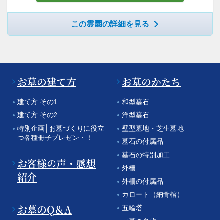
この霊園の詳細を見る
お墓の建て方
お墓のかたち
建て方 その1
和型墓石
建て方 その2
洋型墓石
特別企画│お墓づくりに役立
壁型墓地・芝生墓地
つ各種冊子プレゼント！
墓石の付属品
墓石の特別加工
お客様の声・感想
外柵
紹介
外柵の付属品
カロート（納骨棺）
お墓のQ＆A
五輪塔