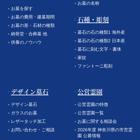
お墓の名称
お墓を探す
お墓の費用・建墓期間
石種・彫刻
お墓の形・石材の種類
墓石の石の種類1 海外産
納骨堂・合葬墓 他
墓石の石の種類2 日本産
供養のノウハウ
墓石に刻む文字・書体
家紋
ファントーニ彫刻
デザイン墓石
公営霊園
デザイン墓石
公営霊園の特徴
ガラスのお墓
公営霊園一覧
レザータッチ加工
お墓に関する相談会
お問い合わせ・ご相談
2026年度 神奈川県の市営霊
園 公募情報