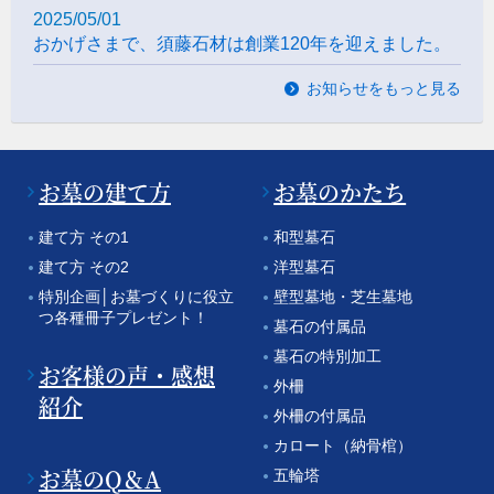
2025/05/01
おかげさまで、須藤石材は創業120年を迎えました。
お知らせをもっと見る
お墓の建て方
お墓のかたち
建て方 その1
和型墓石
建て方 その2
洋型墓石
特別企画│お墓づくりに役立
壁型墓地・芝生墓地
つ各種冊子プレゼント！
墓石の付属品
墓石の特別加工
お客様の声・感想
外柵
紹介
外柵の付属品
カロート（納骨棺）
お墓のQ＆A
五輪塔