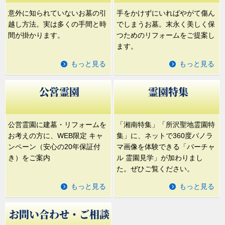
全ての区画がペット共葬、永代供養付き墓地。都心
意外に知られていないお墓の引
手をかけずにいればやがて傷ん
から利便性に優れた大型公園墓地です。
越し方法。実は多くの手間と時
でしまうお墓。末永く美しく保
間が掛かります。
つためのリフォームをご提案し
ます。
もっと見る
もっと見る
第
5
位
公営霊園
霊園特集
公営霊園に建墓・リフォームを
「湘南特集」「所沢聖地霊園特
お考えの方に、WEB限定 キャ
集」に、ネットで360度パノラ
ンペーン（安心の20年保証付
マ画像を体験できる「バーチャ
き）をご案内
ル 霊園見学」が加わりまし
た。ぜひご覧ください。
上川霊園
もっと見る
もっと見る
豊かな自然に囲まれた、充実した施設を誇る大型公
お問い合わせ・ご相談
園墓地です