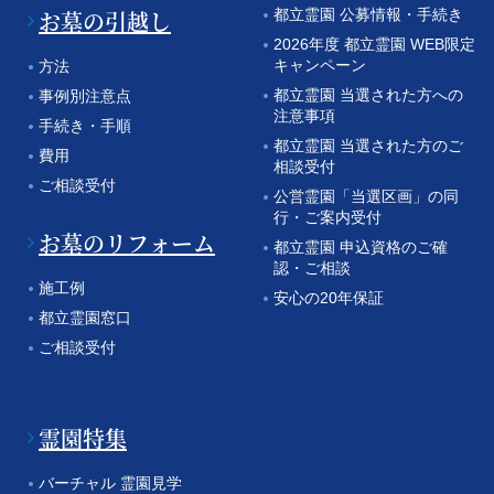
お墓の引越し
都立霊園 公募情報・手続き
2026年度 都立霊園 WEB限定
キャンペーン
方法
都立霊園 当選された方への
事例別注意点
注意事項
手続き・手順
都立霊園 当選された方のご
費用
相談受付
ご相談受付
公営霊園「当選区画」の同
行・ご案内受付
お墓のリフォーム
都立霊園 申込資格のご確
認・ご相談
施工例
安心の20年保証
都立霊園窓口
ご相談受付
霊園特集
バーチャル 霊園見学