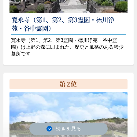
東京メモリアルパーク
2024年3月新規開園！
寛永寺（第1、第2、第3霊園・德川浄
多摩丘陵の豊かな自然に囲まれた交通至便な好環境
苑・谷中霊園）
な霊園です。
寛永寺（第1、第2、第3霊園・德川浄苑・谷中霊
園）は上野の森に囲まれた、歴史と風格のある稀少
墓所です
第
2
位
船橋森林霊園
2023年11月 千葉県船橋市の公園墓地に永代供養墓
ALTER (オルタ) 販売開始！
緑豊かなやすらぎの聖地、船橋エリア最大級の明る
い霊域です。