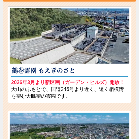
伝統の技術が生み出す、石材と光学ガラスを用いた
新しいデザイン。多くのお客様にご来場いただきま
した。
鶴巻霊園 もえぎのさと
2026年3月より新区画（ガーデン・ヒルズ）開放！
大山のふもとで、国道246号より近く、遠く相模湾
ガラスのお墓
を望む大眺望の霊園です。
人気の「ガラスのお墓」の施工事例を動画にまとめ
ました。レザータッチ加工・ブロンズを組合わせた
お墓もご覧いただけます。