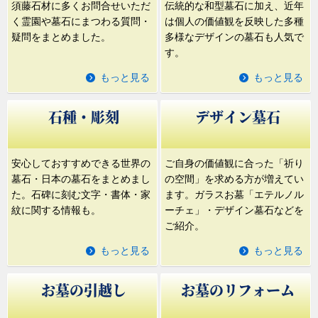
須藤石材に多くお問合せいただ
伝統的な和型墓石に加え、近年
く霊園や墓石にまつわる質問・
は個人の価値観を反映した多種
朝比奈峠の丘陵に広大な敷地を有する格式ある公園
疑問をまとめました。
多様なデザインの墓石も人気で
墓地です。遠景の霊峰富士と相まみえる様は、聖域
す。
にふさわしい荘厳さを感じさせます。
もっと見る
もっと見る
石種・彫刻
デザイン墓石
第
4
位
安心しておすすめできる世界の
ご自身の価値観に合った「祈り
墓石・日本の墓石をまとめまし
の空間」を求める方が増えてい
た。石碑に刻む文字・書体・家
ます。ガラスお墓「エテルノル
紋に関する情報も。
ーチェ」・デザイン墓石などを
ご紹介。
もっと見る
もっと見る
聖地霊園未来
お墓の引越し
お墓のリフォーム
2023年10月 埼玉県朝霞市に新規開園！