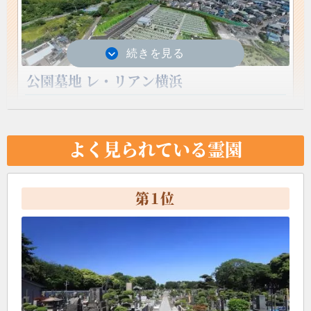
公園墓地 レ・リアン横浜
2025年3月20日より新規開園！
二俣川に洗練された開放感あふれる近郊型公園墓地
バーチャル 霊園見学 スタート！
が誕生しました。
よく見られている霊園
ご自宅に居ながら霊園の風景をご覧いただけます。
第
1
位
一覧を見る