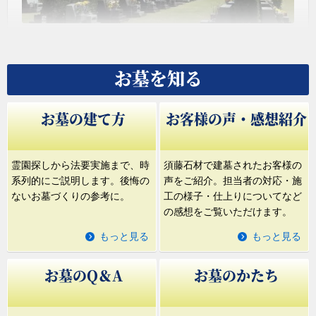
さいたま市思い出の里市営霊園
さいたま市思い出の里市営霊園 建墓工事・リフォ
お墓を知る
ーム工事 ご相談受付中！
お墓の建て方
お客様の声・感想紹介
第
3
位
霊園探しから法要実施まで、時
須藤石材で建墓されたお客様の
系列的にご説明します。後悔の
声をご紹介。担当者の対応・施
ないお墓づくりの参考に。
工の様子・仕上りについてなど
の感想をご覧いただけます。
もっと見る
もっと見る
お墓のQ＆A
お墓のかたち
鎌倉霊園