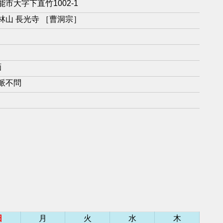
市大字下直竹1002-1
林山 長光寺 ［曹洞宗］
画
派不問
日
月
火
水
木