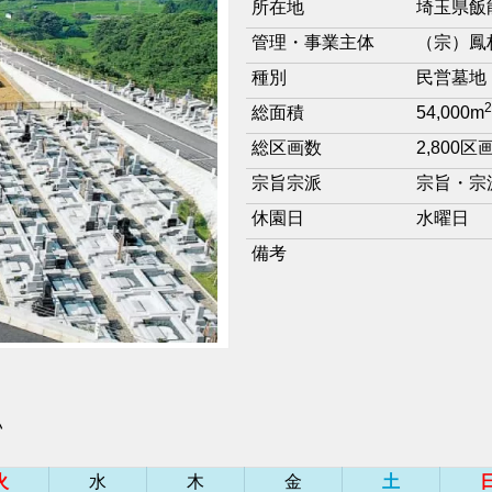
所在地
埼玉県飯能
管理・事業主体
（宗）鳳
種別
民営墓地
2
総面積
54,000m
総区画数
2,800区
宗旨宗派
宗旨・宗
休園日
水曜日
備考
い
火
水
木
金
土