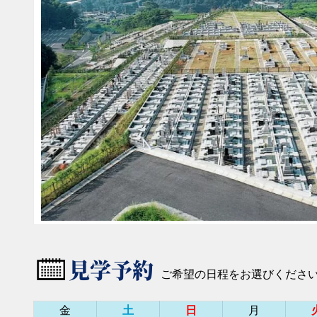
見学予約
ご希望の日程をお選びくださ
金
土
日
月