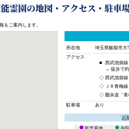
飯能霊園の地図・アクセス・駐車
報をご案内します。
所在地
埼玉県飯能市大字
アクセス
■
西武池袋線
→ 徒歩で約
◇
西武池袋線
◇
ＪＲ青梅線
◇
圏央道「青
駐車場
あり
近
民営墓地
寺