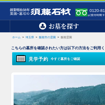
0120-81
お墓を探す
ホーム
>
埼玉県
>
飯能市の霊園
>
飯能霊園
こちらの墓所を確認されたい方は以下の方法をご利用く
見学予約
今すぐ墓所をご確認