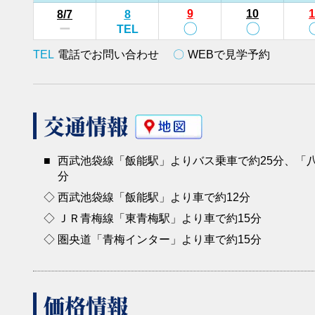
9
10
1
8
/7
8
〇
〇
ー
TEL
TEL
電話でお問い合わせ
〇
WEBで見学予約
交通情報
■
西武池袋線「飯能駅」よりバス乗車で約25分、「八
分
◇
西武池袋線「飯能駅」より車で約12分
◇
ＪＲ青梅線「東青梅駅」より車で約15分
◇
圏央道「青梅インター」より車で約15分
価格情報