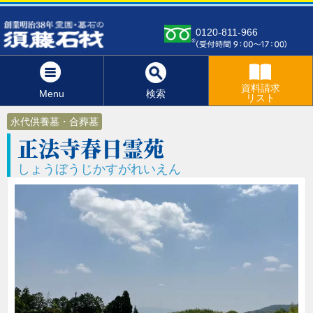
0120-811-966
資料請求
Menu
検索
リスト
永代供養墓・合葬墓
正法寺春日霊苑
しょうぼうじかすがれいえん