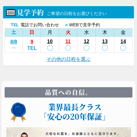
見学予約
ご希望の日程をお選びください
TEL
電話でお問い合わせ
○
WEBで見学予約
土
日
月
火
水
木
金
10
11
12
13
14
8
/8
9
〇
〇
〇
〇
〇
ー
TEL
その他の日程を選ぶ
品質への自信。
業界最長クラス
「安心の20年保証」