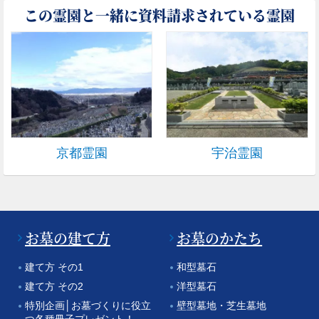
この霊園と一緒に資料請求されている霊園
京都霊園
宇治霊園
お墓の建て方
お墓のかたち
建て方 その1
和型墓石
建て方 その2
洋型墓石
特別企画│お墓づくりに役立
壁型墓地・芝生墓地
つ各種冊子プレゼント！