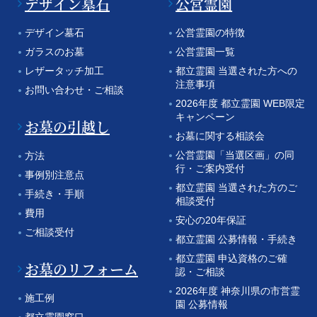
デザイン墓石
公営霊園
デザイン墓石
公営霊園の特徴
ガラスのお墓
公営霊園一覧
レザータッチ加工
都立霊園 当選された方への
注意事項
お問い合わせ・ご相談
2026年度 都立霊園 WEB限定
キャンペーン
お墓の引越し
お墓に関する相談会
公営霊園「当選区画」の同
方法
行・ご案内受付
事例別注意点
都立霊園 当選された方のご
手続き・手順
相談受付
費用
安心の20年保証
ご相談受付
都立霊園 公募情報・手続き
都立霊園 申込資格のご確
お墓のリフォーム
認・ご相談
2026年度 神奈川県の市営霊
施工例
園 公募情報
都立霊園窓口