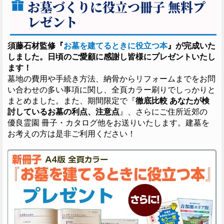
お墓づくりに役立つ冊子 無料プ
レゼント
須藤石材監修『
お墓を建てるときに役立つ本
』が完成いた
しました。日頃のご愛顧に感謝し皆様にプレゼントいたし
ます！
墓地の費用や手続き方法、納骨からリフォームまでをお問
い合わせの多い事項に関し、全頁カラー刷りでしっかりと
まとめました。また、期間限定で『
徹底比較 あなたが検
討しているお墓の利点、注意点
』、さらにご住所近郊の
優良霊園 冊子・カタログ他をお送りいたします。建墓を
お考えの方は是非ご利用ください！