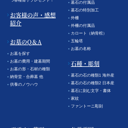
墓石の付属品
墓石の特別加工
お客様の声・感想
外柵
紹介
外柵の付属品
カロート（納骨棺）
お墓のQ＆A
五輪塔
お墓の名称
お墓を探す
お墓の費用・建墓期間
石種・彫刻
お墓の形・石材の種類
墓石の石の種類1 海外産
納骨堂・合葬墓 他
墓石の石の種類2 日本産
供養のノウハウ
墓石に刻む文字・書体
家紋
ファントーニ彫刻