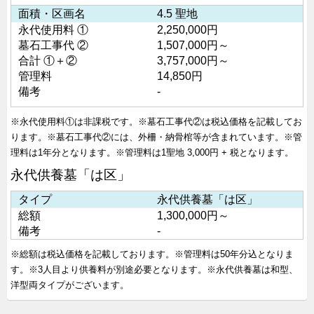
面積・区画名
4.5 聖地
永代使用料 ①
2,250,000円
墓石工事代 ②
1,507,000円～
合計 ①＋②
3,757,000円～
管理料
14,850円
備考
-
※永代使用料①は非課税です。
※墓石工事代②は税込価格を記載してお
ります。
※墓石工事代②には、外柵・納骨棺等が含まれています。
※管
理料は1年分となります。
※管理料は1聖地 3,000円 + 税となります。
永代供養墓「は区」
タイプ
永代供養墓「は区」
総額
1,300,000円～
備考
-
※総額は税込価格を記載しております。
※管理料は50年分込となりま
す。
※3人目より供養料が別途必要となります。
※永代供養墓は和型、
洋型両タイプがございます。