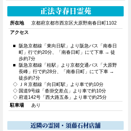
正法寺春日霊苑
所在地
京都府京都市西京区大原野南春日町1102
アクセス
■
阪急京都線「東向日駅」より阪急バス「南春日
町」行で約20分、「南春日町」にて下車 → 徒
歩約7分
■
阪急京都線「桂駅」より京都交通バス「大原野
長峰」行で約28分、「南春日町」にて下車 →
徒歩約7分
◇
ＪＲ京都線「向日町駅」より車で約10分
◇
国道9号線「沓掛交差点」より車で約10分
◇
府道142号「西大路五条」より車で約25分
駐車場
あり
近隣の霊園・須藤石材店舗