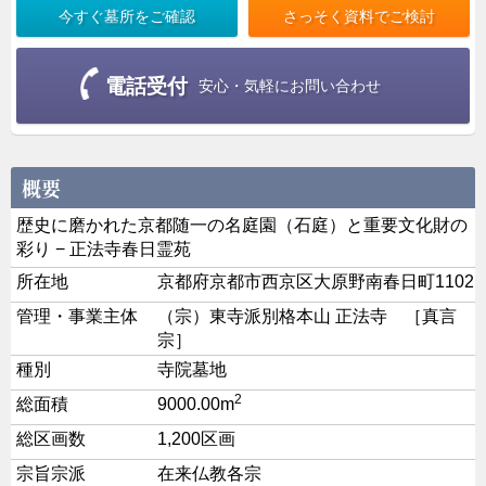
さっそく資料でご検討
今すぐ墓所をご確認
電話受付
安心・気軽にお問い合わせ
歴史に磨かれた京都随一の名庭園（石庭）と重要文化財の
彩り − 正法寺春日霊苑
所在地
京都府京都市西京区大原野南春日町1102
管理・事業主体
（宗）東寺派別格本山 正法寺 ［真言
宗］
種別
寺院墓地
2
総面積
9000.00m
総区画数
1,200区画
宗旨宗派
在来仏教各宗