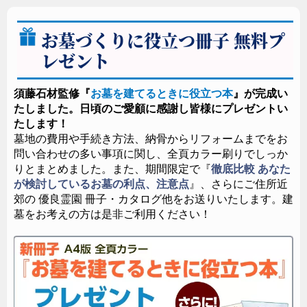
お墓づくりに役立つ冊子 無料プ
レゼント
須藤石材監修『
お墓を建てるときに役立つ本
』が完成い
たしました。日頃のご愛顧に感謝し皆様にプレゼントい
たします！
墓地の費用や手続き方法、納骨からリフォームまでをお
問い合わせの多い事項に関し、全頁カラー刷りでしっか
りとまとめました。また、期間限定で『
徹底比較 あなた
が検討しているお墓の利点、注意点
』、さらにご住所近
郊の 優良霊園 冊子・カタログ他をお送りいたします。建
墓をお考えの方は是非ご利用ください！