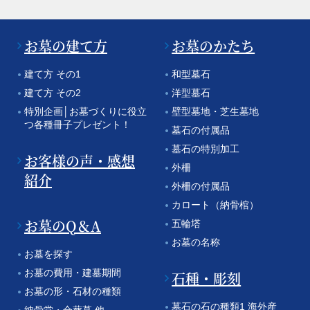
お墓の建て方
お墓のかたち
建て方 その1
和型墓石
建て方 その2
洋型墓石
特別企画│お墓づくりに役立
壁型墓地・芝生墓地
つ各種冊子プレゼント！
墓石の付属品
墓石の特別加工
お客様の声・感想
外柵
紹介
外柵の付属品
カロート（納骨棺）
お墓のQ＆A
五輪塔
お墓の名称
お墓を探す
お墓の費用・建墓期間
石種・彫刻
お墓の形・石材の種類
墓石の石の種類1 海外産
納骨堂・合葬墓 他