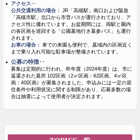
ぐことができ、大切な方を祀るにふさわしい佇まいで
アクセス‥
す。
公共交通利用の場合：
JR「高槻駅」南口および阪急
「高槻市駅」北口から市営バスが運行されており、ア
クセス性に優れています。お盆期間には、両駅と園内
の各区画を巡回する「公園墓地行き墓参バス」も運行
されます。
お車の場合：
車での来園も便利で、墓域内の区画近く
まで乗り入れ可能な駐車場が整備されています。
公募の特徴‥
募集は定期的に行われ、昨年度（2024年度）は、市に
返還された墓所 102区画（2㎡区画：62区画、4㎡区
画：40区画）が募集されました。申込みには一定の居
住条件や利用状況に関する制限があり、応募多数の場
合は抽選によって使用者が決定されます。