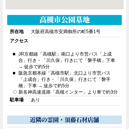
高槻市公園墓地
所在地
大阪府高槻市安満御所の町5番1号
アクセス
■
JR京都線「高槻駅」南口より市営バス「上成
合」行き・「川久保」行きにて「磐手橋」下車
→ 徒歩で約5分
■
阪急京都本線「高槻市駅」北口より市営バス
「上成合」行き・「川久保」行きにて「磐手
橋」下車 → 徒歩で約5分
◇
新名神高速道路「高槻インター」より車で約3分
駐車場
あり
近隣の霊園・須藤石材店舗