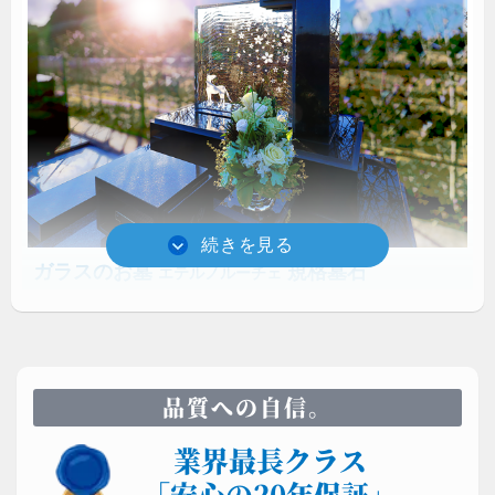
ガラスのお墓
規格墓石
エテルノルーチェ
須藤石材が開発したガラスのお墓は、10cmの光学ガ
ラスを用いるため圧巻の存在感を放ちます。耐久性と
透明度が高いため真夏の炎天下でも熱くありません。
品質への自信。
業界最長クラス
「安心の20年保証」