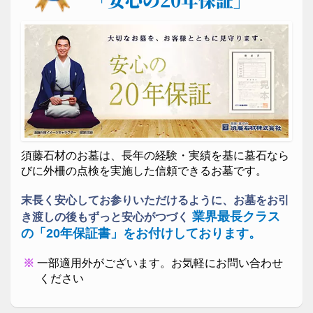
ガラスのお墓
デザイン墓石
エテルノルーチェ
須藤石材のお墓は、長年の経験・実績を基に墓石なら
施主様の故郷に咲く桜をモチーフにプランニング、設
びに外柵の点検を実施した信頼できるお墓です。
計デザイン・加工・建墓した墓所です。
末長く安心してお参りいただけるように、お墓をお引
業界最長クラス
き渡しの後もずっと安心がつづく
の「20年保証書」をお付けしております。
一部適用外がございます。お気軽にお問い合わせ
ください