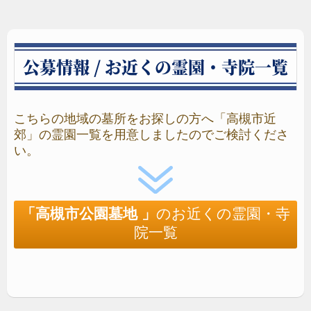
公募情報 / お近くの霊園・寺院一覧
レザータッチ加工
こちらの地域の墓所をお探しの方へ「高槻市近
最新技術を用いたレザータッチ加工の落ち着いた質感
郊」の霊園一覧を用意しましたのでご検討くださ
は造形の陰影を印象的に表しフォルム本来の持つ魅力
い。
を際立たせます。
デザイン墓石 お問い合わせ
「高槻市公園墓地 」
のお近くの霊園・寺
院一覧