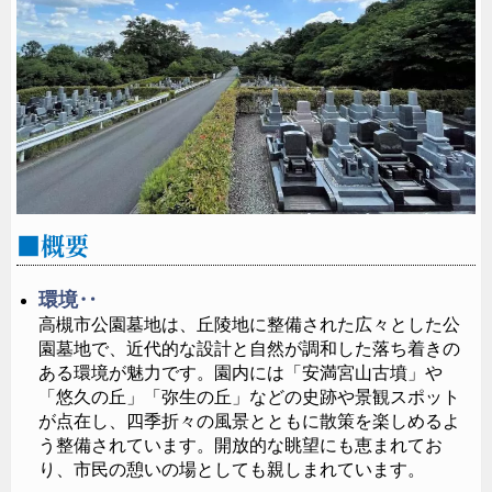
後ろ姿も洗練が際立つデザインに仕上がりました。側
面に彫刻を施す仕様となります。
概要
環境‥
高槻市公園墓地は、丘陵地に整備された広々とした公
園墓地で、近代的な設計と自然が調和した落ち着きの
ある環境が魅力です。園内には「安満宮山古墳」や
「悠久の丘」「弥生の丘」などの史跡や景観スポット
が点在し、四季折々の風景とともに散策を楽しめるよ
う整備されています。開放的な眺望にも恵まれてお
シンプルで上品なデザインが周囲と調和し、清潔感と
り、市民の憩いの場としても親しまれています。
明るさを感じさせます。世代を超えて安心して受け継