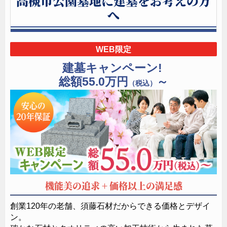
高槻市公園墓地に建墓をお考えの方
へ
WEB限定
建墓キャンペーン!
総額55.0万円
～
（税込）
機能美の追求 + 価格以上の満足感
創業120年の老舗、須藤石材だからできる価格とデザイ
ン。