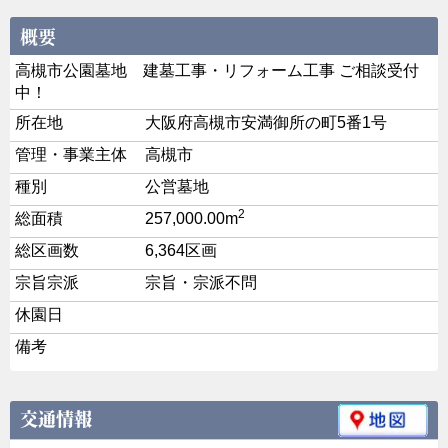
高槻市公園墓地 建墓工事・リフォーム工事 ご相談受付
中！
所在地
大阪府高槻市安満御所の町5番1号
管理・事業主体
高槻市
種別
公営墓地
2
総面積
257,000.00m
総区画数
6,364区画
宗旨宗派
宗旨・宗派不問
休園日
備考
交通情報