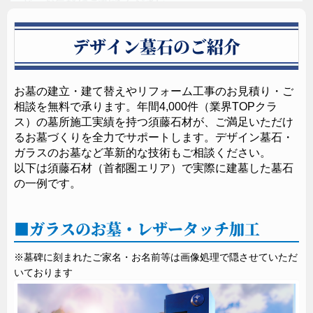
ど、お気軽にご相談ください。
須藤石材 阪神営業所
デザイン墓石のご紹介
0120-132-277
TEL
営業時間：9:00～17:30
〒543-0075
お墓の建立・建て替えやリフォーム工事のお見積り・ご
大阪府大阪市天王寺区夕陽丘町5-3（浄春寺内）
相談を無料で承ります。年間4,000件（業界TOPクラ
ス）の墓所施工実績を持つ須藤石材が、ご満足いただけ
るお墓づくりを全力でサポートします。デザイン墓石・
ガラスのお墓など革新的な技術もご相談ください。
以下は須藤石材（首都圏エリア）で実際に建墓した墓石
の一例です。
ガラスのお墓・レザータッチ加工
※墓碑に刻まれたご家名・お名前等は画像処理で隠させていただ
いております