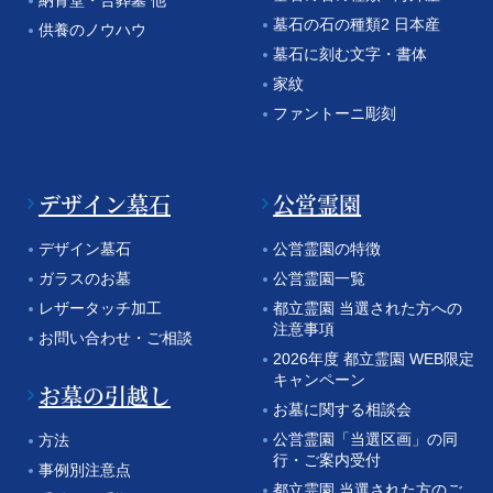
墓石の石の種類2 日本産
供養のノウハウ
墓石に刻む文字・書体
家紋
ファントーニ彫刻
デザイン墓石
公営霊園
デザイン墓石
公営霊園の特徴
ガラスのお墓
公営霊園一覧
レザータッチ加工
都立霊園 当選された方への
注意事項
お問い合わせ・ご相談
2026年度 都立霊園 WEB限定
キャンペーン
お墓の引越し
お墓に関する相談会
公営霊園「当選区画」の同
方法
行・ご案内受付
事例別注意点
都立霊園 当選された方のご