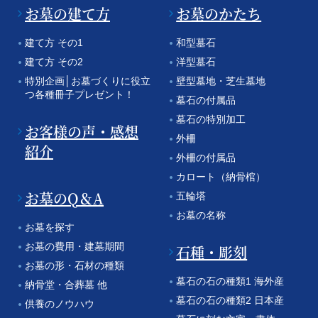
お墓の建て方
お墓のかたち
建て方 その1
和型墓石
建て方 その2
洋型墓石
特別企画│お墓づくりに役立
壁型墓地・芝生墓地
つ各種冊子プレゼント！
墓石の付属品
墓石の特別加工
お客様の声・感想
外柵
紹介
外柵の付属品
カロート（納骨棺）
お墓のQ＆A
五輪塔
お墓の名称
お墓を探す
お墓の費用・建墓期間
石種・彫刻
お墓の形・石材の種類
墓石の石の種類1 海外産
納骨堂・合葬墓 他
墓石の石の種類2 日本産
供養のノウハウ