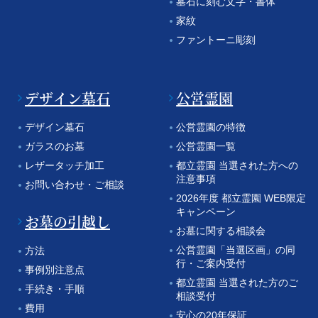
墓石に刻む文字・書体
家紋
ファントーニ彫刻
デザイン墓石
公営霊園
デザイン墓石
公営霊園の特徴
ガラスのお墓
公営霊園一覧
レザータッチ加工
都立霊園 当選された方への
注意事項
お問い合わせ・ご相談
2026年度 都立霊園 WEB限定
キャンペーン
お墓の引越し
お墓に関する相談会
公営霊園「当選区画」の同
方法
行・ご案内受付
事例別注意点
都立霊園 当選された方のご
手続き・手順
相談受付
費用
安心の20年保証