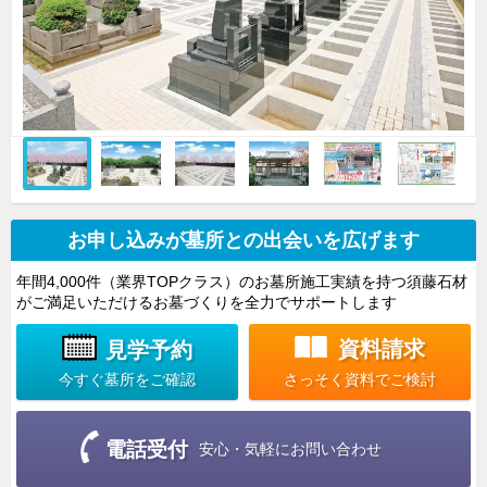
お申し込みが墓所との出会いを広げます
年間4,000件（業界TOPクラス）のお墓所施工実績を持つ須藤石材
がご満足いただけるお墓づくりを全力でサポートします
資料請求
見学予約
さっそく資料でご検討
今すぐ墓所をご確認
電話受付
安心・気軽にお問い合わせ