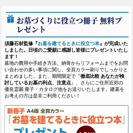
お墓づくりに役立つ冊子 無料プ
レゼント
須藤石材監修『
お墓を建てるときに役立つ本
』が完成いた
しました。日頃のご愛顧に感謝し皆様にプレゼントいたし
ます！
墓地の費用や手続き方法、納骨からリフォームまでをお問
い合わせの多い事項に関し、全頁カラー刷りでしっかりと
まとめました。また、期間限定で『
徹底比較 あなたが検
討しているお墓の利点、注意点
』、さらにご住所近郊の
優良霊園 冊子・カタログ他をお送りいたします。建墓を
お考えの方は是非ご利用ください！