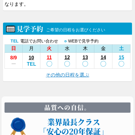
なります。
見学予約
ご希望の日程をお選びください
TEL
電話でお問い合わせ
○
WEBで見学予約
日
月
火
水
木
金
土
11
12
13
14
15
8
/9
10
〇
〇
〇
〇
〇
ー
TEL
その他の日程を選ぶ
品質への自信。
業界最長クラス
「安心の20年保証」