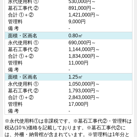
永代使用料 ①
530,000円～
墓石工事代 ②
891,000円～
合計 ①＋②
1,421,000円～
管理料
9,000円
備 考
-
面積・区画名
0.80㎡
永代使用料 ①
690,000円～
墓石工事代 ②
1,144,000円～
合計 ①＋②
1,834,000円～
管理料
11,000円
備 考
-
面積・区画名
1.25㎡
永代使用料 ①
1,050,000円～
墓石工事代 ②
1,793,000円～
合計 ①＋②
2,843,000円～
管理料
17,000円
備 考
-
※永代使用料①は非課税です。
※墓石工事代②・管理料は
税込(10％)価格を記載しております。
※墓石工事代②に
は、外柵・納骨棺が含まれています。
※管理料は1年分と