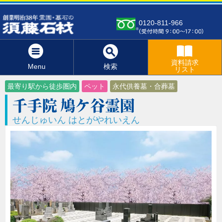
0120-811-966
資料請求
Menu
検索
リスト
最寄り駅から徒歩圏内
ペット
永代供養墓・合葬墓
千手院 鳩ケ谷霊園
せんじゅいん はとがやれいえん