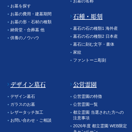
お墓の名称
お墓を探す
お墓の費用・建墓期間
石種・彫刻
お墓の形・石材の種類
墓石の石の種類1 海外産
納骨堂・合葬墓 他
墓石の石の種類2 日本産
供養のノウハウ
墓石に刻む文字・書体
家紋
ファントーニ彫刻
デザイン墓石
公営霊園
デザイン墓石
公営霊園の特徴
ガラスのお墓
公営霊園一覧
レザータッチ加工
都立霊園 当選された方への
注意事項
お問い合わせ・ご相談
2026年度 都立霊園 WEB限定
キャンペーン