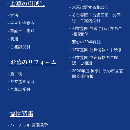
お墓の引越し
お墓に関する相談会
公営霊園「当選区画」の同
方法
行・ご案内受付
事例別注意点
都立霊園 当選された方のご
手続き・手順
相談受付
費用
安心の20年保証
ご相談受付
都立霊園 公募情報・手続き
都立霊園 申込資格のご確
お墓のリフォーム
認・ご相談
2026年度 神奈川県の市営霊
施工例
園 公募情報
都立霊園窓口
ご相談受付
霊園特集
バーチャル 霊園見学