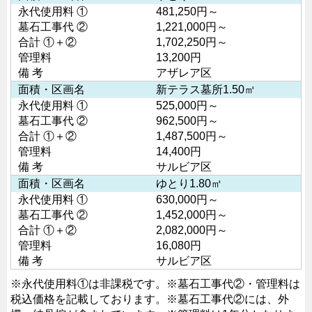
永代使用料 ①
481,250円～
墓石工事代 ②
1,221,000円～
合計 ①＋②
1,702,250円～
管理料
13,200円
備 考
アザレア区
面積・区画名
新テラス墓所1.50㎡
永代使用料 ①
525,000円～
墓石工事代 ②
962,500円～
合計 ①＋②
1,487,500円～
管理料
14,400円
備 考
サルビア区
面積・区画名
ゆとり1.80㎡
永代使用料 ①
630,000円～
墓石工事代 ②
1,452,000円～
合計 ①＋②
2,082,000円～
管理料
16,080円
備 考
サルビア区
※永代使用料①は非課税です。
※墓石工事代②・管理料は
税込価格を記載しております。
※墓石工事代②には、外