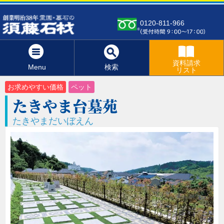
0120-811-966
資料請求
Menu
検索
リスト
お求めやすい価格
ペット
たきやま台墓苑
たきやまだいぼえん