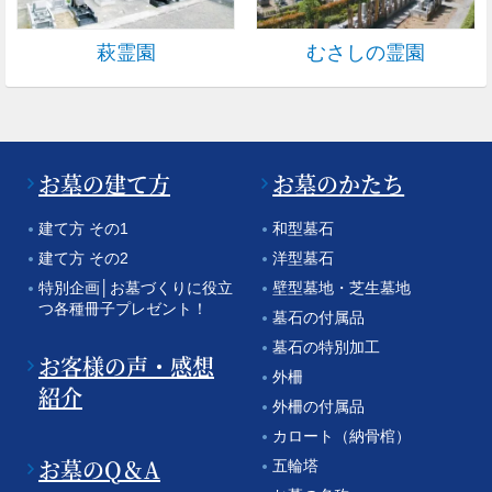
萩霊園
むさしの霊園
お墓の建て方
お墓のかたち
建て方 その1
和型墓石
建て方 その2
洋型墓石
特別企画│お墓づくりに役立
壁型墓地・芝生墓地
つ各種冊子プレゼント！
墓石の付属品
墓石の特別加工
お客様の声・感想
外柵
紹介
外柵の付属品
カロート（納骨棺）
お墓のQ＆A
五輪塔