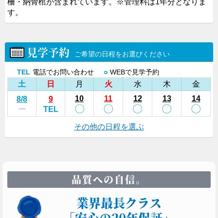
柵・納骨棺が含まれています。
※管理料は1年分となりま
す。
見学予約
ご希望の日程をお選びください
TEL
電話でお問い合わせ
○
WEBで見学予約
土
日
月
火
水
木
金
10
11
12
13
14
8
/8
9
〇
〇
〇
〇
〇
ー
TEL
その他の日程を選ぶ
品質への自信。
業界最長クラス
「安心の20年保証」