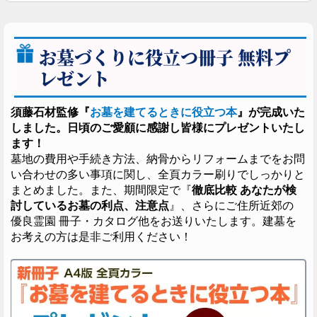
お墓づくりに役立つ冊子 無料プ
レゼント
須藤石材監修『
お墓を建てるときに役立つ本
』が完成いた
しました。日頃のご愛顧に感謝し皆様にプレゼントいたし
ます！
墓地の費用や手続き方法、納骨からリフォームまでをお問
い合わせの多い事項に関し、全頁カラー刷りでしっかりと
まとめました。また、期間限定で『
徹底比較 あなたが検
討しているお墓の利点、注意点
』、さらにご住所近郊の
優良霊園 冊子・カタログ他をお送りいたします。建墓を
お考えの方は是非ご利用ください！