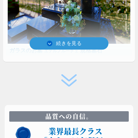
ガラスのお墓
規格墓石
エテルノルーチェ
須藤石材が開発したガラスのお墓は、10cmの光学ガ
ラスを用いるため圧巻の存在感を放ちます。耐久性と
透明度が高いため真夏の炎天下でも熱くありません。
品質への自信。
業界最長クラス