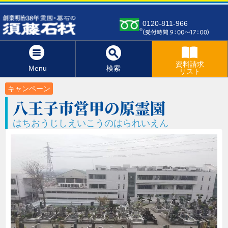
0120-811-966
資料請求
Menu
検索
リスト
キャンペーン
八王子市営甲の原霊園
はちおうじしえいこうのはられいえん