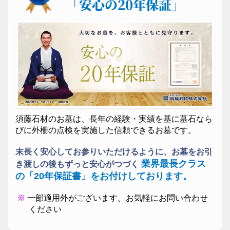
「安心の20年保証」
ガラスのお墓
デザイン墓石
エテルノルーチェ
施主様の故郷に咲く桜をモチーフにプランニング、設
計デザイン・加工・建墓した墓所です。
須藤石材のお墓は、長年の経験・実績を基に墓石なら
びに外柵の点検を実施した信頼できるお墓です。
末長く安心してお参りいただけるように、お墓をお引
業界最長クラス
き渡しの後もずっと安心がつづく
の「20年保証書」をお付けしております。
一部適用外がございます。お気軽にお問い合わせ
ください