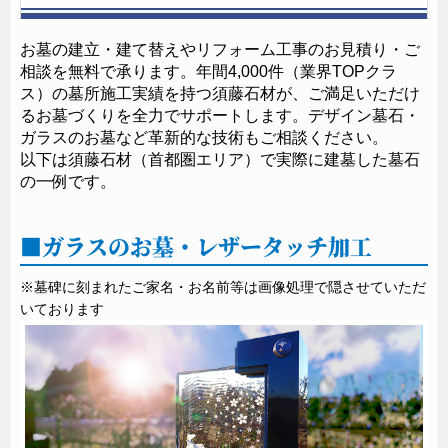
ご利用ください。
0120-40-3333
TEL
お墓の建立・建て替えやリフォーム工事のお見積り・ご
営業時間：8:30～17:00
相談を無料で承ります。年間4,000件（業界TOPクラ
〒193-0826 東京都 八王子市 元八王子町3-2348（東京霊園東
ス）の墓所施工実績を持つ須藤石材が、ご満足いただけ
門前・南多摩霊園正門前）
るお墓づくりを全力でサポートします。デザイン墓石・
ガラスのお墓など革新的な技術もご相談ください。
以下は須藤石材（首都圏エリア）で実際に建墓した墓石
の一例です。
ガラスのお墓・レザータッチ加工
※墓碑に刻まれたご家名・お名前等は画像処理で隠させていただ
いております