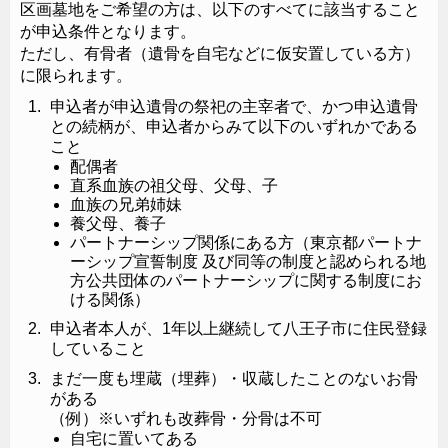
区画墓地をご希望の方は、以下のすべてに該当すること
が申込条件となります。
ただし、有骨者（遺骨を自宅などに仮安置している方）
に限られます。
申込者が申込遺骨の祭祀の主宰者で、かつ申込遺骨
との続柄が、申込者からみて以下のいずれかである
こと
配偶者
直系血族の祖父母、父母、子
血族の兄弟姉妹
養父母、養子
パートナーシップ関係にある方（東京都パートナ
ーシップ宣誓制度 及び同等の制度と認められる地
方公共団体のパートナーシップに関する制度にお
ける関係）
申込者本人が、1年以上継続して八王子市に住民登録
していること
まだ一度も埋蔵（埋葬）・収蔵したことのないお骨
がある
（例）※いずれも改葬骨・分骨は不可
自宅に置いてある