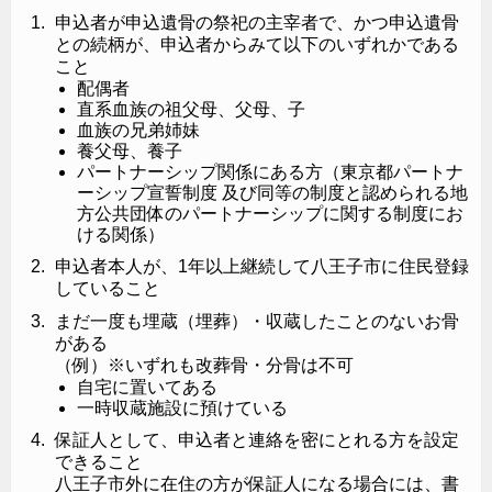
申込者が申込遺骨の祭祀の主宰者で、かつ申込遺骨
との続柄が、申込者からみて以下のいずれかである
こと
配偶者
直系血族の祖父母、父母、子
血族の兄弟姉妹
養父母、養子
パートナーシップ関係にある方（東京都パートナ
ーシップ宣誓制度 及び同等の制度と認められる地
方公共団体のパートナーシップに関する制度にお
ける関係）
申込者本人が、1年以上継続して八王子市に住民登録
していること
まだ一度も埋蔵（埋葬）・収蔵したことのないお骨
がある
（例）※いずれも改葬骨・分骨は不可
自宅に置いてある
一時収蔵施設に預けている
保証人として、申込者と連絡を密にとれる方を設定
できること
八王子市外に在住の方が保証人になる場合には、書