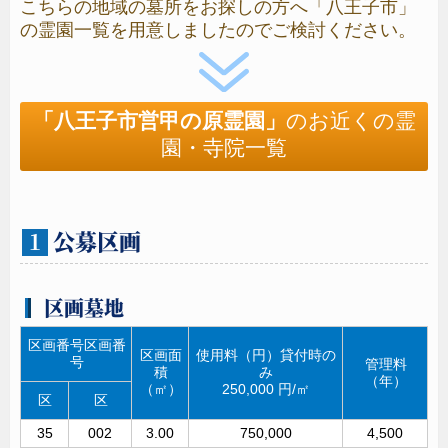
こちらの地域の墓所をお探しの方へ「八王子市」
の霊園一覧を用意しましたのでご検討ください。
納入通知書発送
2025年1月15日（水）
書類審査を通過した方に納入通知書が発送されます
「八王子市営甲の原霊園」
のお近くの霊
使用料･
園・寺院一覧
管理料納入
2025年2月4日（火）納入期限
期限内に納入されない場合は、当選を辞退したもの
として取扱われます
公募区画
１
霊園使用券交付
2025年2月26日（水）発送予定
区画墓地
納入が確認できた方に八王子市霊園使用券が交付と
なります
区画番号区画番
区画面
使用料（円）貸付時の
号
管理料
積
み
墓所の使用開始
（年）
（㎡）
250,000 円/㎡
区
区
2025年3月1日（土）
35
002
3.00
750,000
4,500