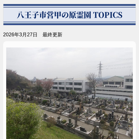
八王子市営甲の原霊園 TOPICS
後ろ姿も洗練が際立つデザインに仕上がりました。側
面に彫刻を施す仕様となります。
2026年3月27日 最終更新
シンプルで上品なデザインが周囲と調和し、清潔感と