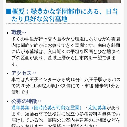
明るさを感じさせます。世代を超えて安心して受け継
概要：緑豊かな学園都市にある、日当
ぐことができ、大切な方を祀るにふさわしい佇まいで
たり良好な公営墓地
す。
環境‥
多くの学生が行き交う賑やかな環境にありながら霊園
内は閑静で静かにお参りできる霊園です。南向き斜面
に広がる墓域は、入口近くの平坦な区画とひな壇タイ
プの区画があり、墓域上層からは市内を一望できま
す。
アクセス‥
車では八王子インターから約10分、八王子駅からバス
で約20分｢工学院大学｣バス停にて下車後 徒歩約1分と
便利です。
公募の特徴‥
通年募集（随時応募が可能な霊園）
・
定期募集
があり
ます。須藤石材では検討に役立つ参考資料を無料でお
届けしている他、霊園のご案内や建墓のご相談などを
行っております。お気軽にご相談ください。