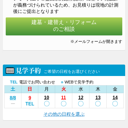
が義務づけられているため、お見積りは現地の計測
後にご提出となります
建墓・建替え・リフォーム
のご相談
すっきりとした美しさを表現するため石材へ効果的に
加工を施しています。
※メールフォームが開きます
見学予約
ご希望の日程をお選びください
TEL
電話でお問い合わせ
○
WEBで見学予約
土
日
月
火
水
木
金
10
11
12
13
14
8
/8
9
〇
〇
〇
〇
〇
ー
TEL
その他の日程を選ぶ