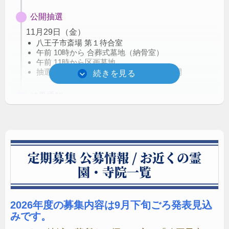
公開抽選
11月29日（金）
八王子市斎場 第１待合室
午前 10時から 合葬式墓地（納骨室）
午前 11時から区画墓地
抽選結果は抽選後に八王子市サイトで公開
結果通知
12月11日（水）以降発送
申込者全員に、抽選結果通知書で（当選･補欠･落
選）をお知らせ します
（
当選者は、書類審査の必要書類等も同封
）
郵送による申込…郵便による通知
定期募集 公募情報 / お近くの霊
オンラインによる申込…メールによる通知
園・寺院一覧
必要書類
提出
2026年度の募集内容は9月下旬ごろ発表見込
2025年1月7日（火）提出期限
みです。
※期限内に提出されない場合は失格となります