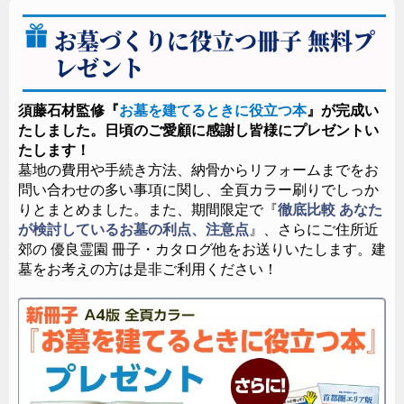
お墓づくりに役立つ冊子 無料プ
レゼント
須藤石材監修『
お墓を建てるときに役立つ本
』が完成い
たしました。日頃のご愛顧に感謝し皆様にプレゼントい
たします！
墓地の費用や手続き方法、納骨からリフォームまでをお
問い合わせの多い事項に関し、全頁カラー刷りでしっか
りとまとめました。また、期間限定で『
徹底比較 あなた
が検討しているお墓の利点、注意点
』、さらにご住所近
郊の 優良霊園 冊子・カタログ他をお送りいたします。建
墓をお考えの方は是非ご利用ください！