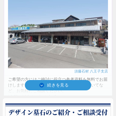
須藤石材 八王子支店
ご希望の方にはご検討に役立つ参考資料を無料でお届
けします。霊園見学・当選区画への同行についてな
ど、お気軽にご相談ください。
須藤石材八王子支店
八王子支店には各種霊園資料・石見本の他、ショールームに
デザイン墓石のご紹介・ご相談受付
は墓石の展示もございます。自由にご見学いただけますので