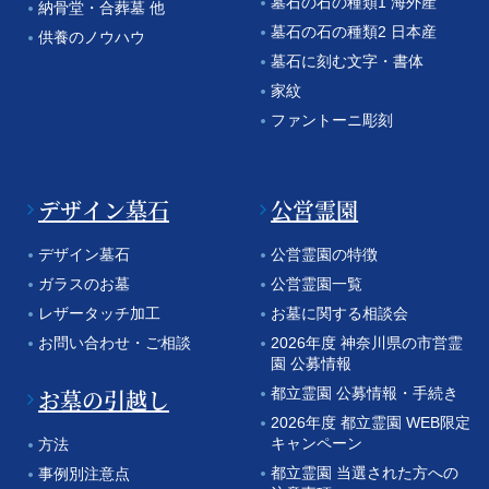
墓石の石の種類1 海外産
納骨堂・合葬墓 他
墓石の石の種類2 日本産
供養のノウハウ
墓石に刻む文字・書体
家紋
ファントーニ彫刻
デザイン墓石
公営霊園
デザイン墓石
公営霊園の特徴
ガラスのお墓
公営霊園一覧
レザータッチ加工
お墓に関する相談会
お問い合わせ・ご相談
2026年度 神奈川県の市営霊
園 公募情報
お墓の引越し
都立霊園 公募情報・手続き
2026年度 都立霊園 WEB限定
キャンペーン
方法
都立霊園 当選された方への
事例別注意点