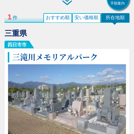
手順案内
1
件
おすすめ順
安い価格順
所在地順
三重県
四日市市
三滝川メモリアルパーク