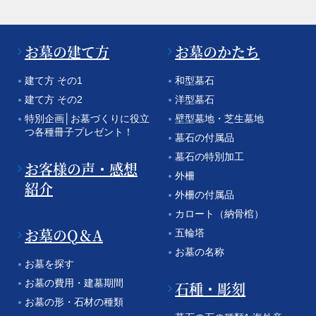
お墓の建て方
お墓のかたち
建て方 その1
和型墓石
建て方 その2
洋型墓石
特別企画│お墓づくりに役立
壁型墓地・芝生墓地
つ各種冊子プレゼント！
墓石の付属品
墓石の特別加工
お客様の声・感想
外柵
紹介
外柵の付属品
カロート（納骨棺）
お墓のQ＆A
五輪塔
お墓の名称
お墓を探す
お墓の費用・建墓期間
石種・彫刻
お墓の形・石材の種類