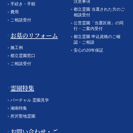
注意事項
手続き・手順
都立霊園 当選された方のご
費用
相談受付
ご相談受付
公営霊園「当選区画」の同
行・ご案内受付
お墓のリフォーム
都立霊園 申込資格のご確
認・ご相談
施工例
安心の20年保証
都立霊園窓口
ご相談受付
霊園特集
バーチャル 霊園見学
湘南特集
所沢聖地霊園
お問い合わせ・ご