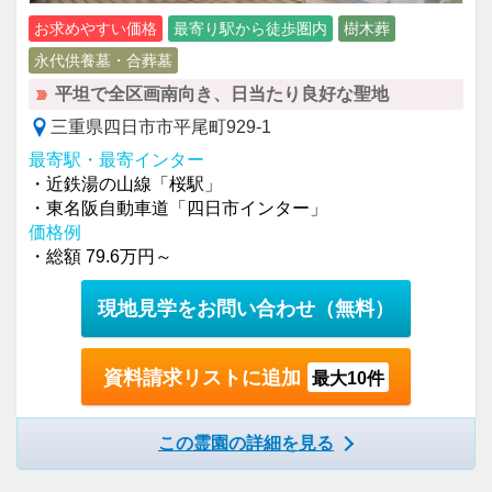
お求めやすい価格
最寄り駅から徒歩圏内
樹木葬
永代供養墓・合葬墓
平坦で全区画南向き、日当たり良好な聖地
三重県四日市市平尾町929-1
最寄駅・最寄インター
・近鉄湯の山線「桜駅」
・東名阪自動車道「四日市インター」
価格例
・総額 79.6万円～
現地見学をお問い合わせ
（無料）
資料請求リストに追加
最大10件
この霊園の詳細を見る