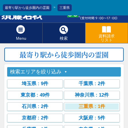
>
最寄り駅から徒歩圏内の霊園
三重県
0120-811-966
資料請求
Menu
検索
リスト
最寄り駅から徒歩圏内の霊園
検索エリアを絞り込み
埼玉県
: 9件
千葉県
: 2件
東京都
: 49件
神奈川県
: 12件
石川県
: 2件
三重県
: 1件
京都府
: 2件
大阪府
: 5件