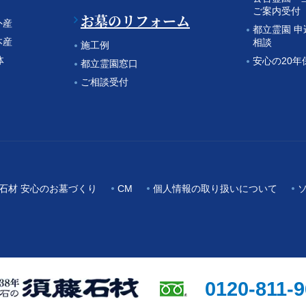
ご案内受付
お墓のリフォーム
外産
都立霊園 
本産
相談
施工例
体
安心の20年
都立霊園窓口
ご相談受付
石材 安心のお墓づくり
CM
個人情報の取り扱いについて
0120-811-