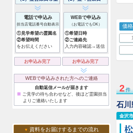
電話で申込み
WEBで申込み
担当店電話番号自動表示
（お電話でもOK）
価
①見学希望の霊園名
①希望日時
②希望時間
②ご連絡先
をお伝えください
入力内容確認→送信
お申込み完了
お申込み完了
WEBで申込みされた方へのご連絡
2
自動返信メールが届きます
件
ご見学の待ち合わせなど、後ほど霊園担当
よりご連絡いたします
石川
金沢
資料をお届けするまでの流れ