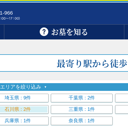
1-966
お墓を知る
最寄り駅から徒歩
索エリアを絞り込み
埼玉県
: 9件
千葉県
: 2件
石川県
: 2件
三重県
: 1件
兵庫県
: 1件
奈良県
: 1件