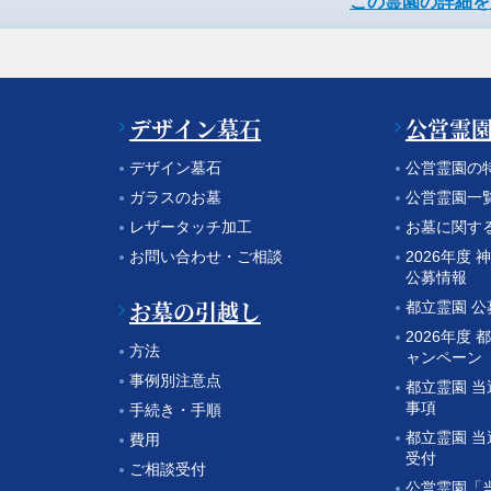
この霊園の詳細を
デザイン墓石
公営霊
デザイン墓石
公営霊園の
ガラスのお墓
公営霊園一
レザータッチ加工
お墓に関す
お問い合わせ・ご相談
2026年度
公募情報
お墓の引越し
都立霊園 
2026年度 
方法
ャンペーン
事例別注意点
都立霊園 
事項
手続き・手順
都立霊園 
費用
受付
ご相談受付
公営霊園「