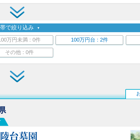
格帯で絞り込み
100万円未満
: 0件
100万円台
: 2件
その他
: 0件
県
市
松陵台墓園