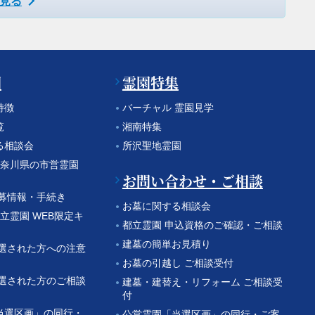
見る
園
霊園特集
特徴
バーチャル 霊園見学
覧
湘南特集
る相談会
所沢聖地霊園
 神奈川県の市営霊園
お問い合わせ・ご相談
公募情報・手続き
お墓に関する相談会
都立霊園 WEB限定キ
都立霊園 申込資格のご確認・ご相談
建墓の簡単お見積り
当選された方への注意
お墓の引越し ご相談受付
当選された方のご相談
建墓・建替え・リフォーム ご相談受
付
当選区画」の同行・
公営霊園「当選区画」の同行・ご案