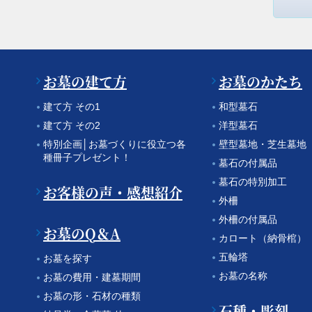
お墓の建て方
お墓のかたち
建て方 その1
和型墓石
建て方 その2
洋型墓石
特別企画│お墓づくりに役立つ各
壁型墓地・芝生墓地
種冊子プレゼント！
墓石の付属品
墓石の特別加工
お客様の声・感想紹介
外柵
外柵の付属品
お墓のQ＆A
カロート（納骨棺）
五輪塔
お墓を探す
お墓の名称
お墓の費用・建墓期間
お墓の形・石材の種類
石種・彫刻