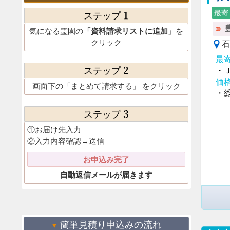
1
最寄
ステップ
気になる霊園の
「資料請求リストに追加」
を
クリック
石
最
2
ステップ
・
価
画面下の
「まとめて請求する」
をクリック
・総
3
ステップ
①お届け先入力
②入力内容確認→送信
お申込み完了
自動返信メールが届きます
簡単見積り申込みの流れ