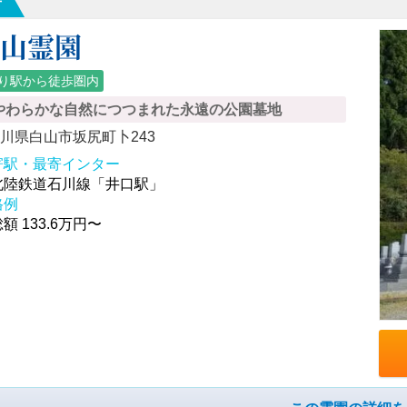
市
白山霊園
り駅から徒歩圏内
やわらかな自然につつまれた永遠の公園墓地
川県白山市坂尻町卜243
寄駅・最寄インター
北陸鉄道石川線「井口駅」
格例
額 133.6万円〜