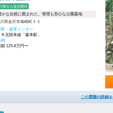
り駅から徒歩圏内
豊かな自然に囲まれた、管理も安心な公園墓地
川県金沢市塚崎町卜-1
寄駅・最寄インター
ＪＲ北陸本線「森本駅」
格例
額 125.6万円〜
この霊園の詳細を