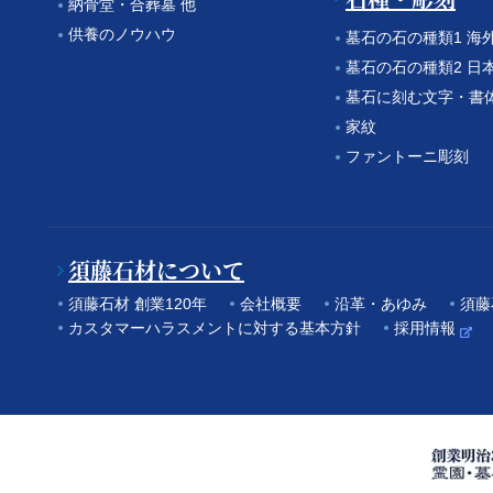
納骨堂・合葬墓 他
供養のノウハウ
墓石の石の種類1 海
墓石の石の種類2 日
墓石に刻む文字・書
家紋
ファントーニ彫刻
須藤石材について
須藤石材 創業120年
会社概要
沿革・あゆみ
須藤
カスタマーハラスメントに対する基本方針
採用情報