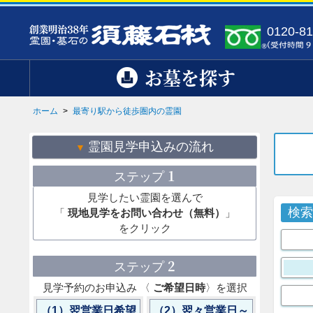
0120-81
お墓を探す
ホーム
>
最寄り駅から徒歩圏内の霊園
霊園見学申込みの流れ
1
ステップ
見学したい霊園を選んで
検
「
現地見学をお問い合わせ（無料）
」
をクリック
2
ステップ
見学予約のお申込み 〈
ご希望日時
〉を選択
（1）翌営業日希望
（2）翌々営業日～