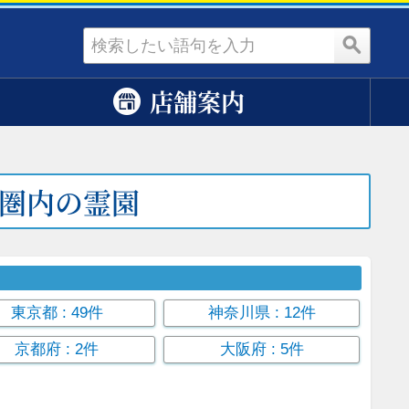
資料請求
店舗案内
圏内の霊園
東京都
: 49件
神奈川県
: 12件
京都府
: 2件
大阪府
: 5件