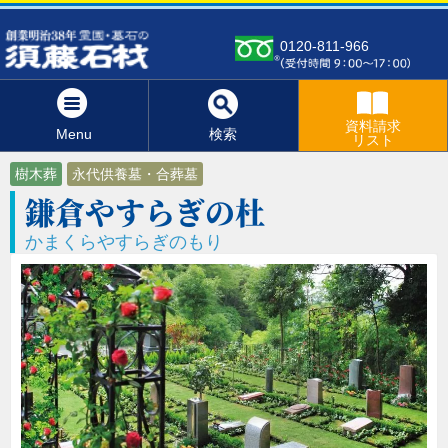
0120-811-966
資料請求
Menu
検索
リスト
樹木葬
永代供養墓・合葬墓
鎌倉やすらぎの杜
かまくらやすらぎのもり