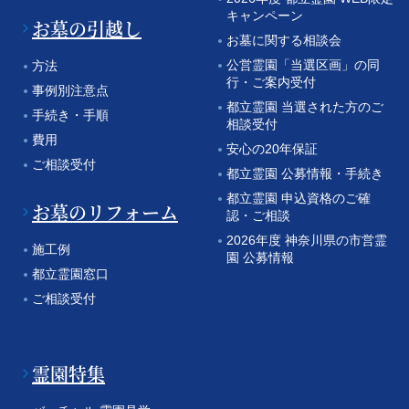
キャンペーン
お墓の引越し
お墓に関する相談会
公営霊園「当選区画」の同
方法
行・ご案内受付
事例別注意点
都立霊園 当選された方のご
手続き・手順
相談受付
費用
安心の20年保証
ご相談受付
都立霊園 公募情報・手続き
都立霊園 申込資格のご確
お墓のリフォーム
認・ご相談
2026年度 神奈川県の市営霊
施工例
園 公募情報
都立霊園窓口
ご相談受付
霊園特集