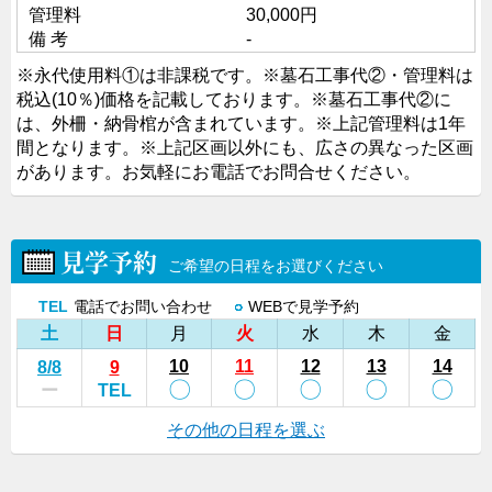
管理料
30,000円
備 考
-
※永代使用料①は非課税です。
※墓石工事代②・管理料は
税込(10％)価格を記載しております。
※墓石工事代②に
は、外柵・納骨棺が含まれています。
※上記管理料は1年
間となります。
※上記区画以外にも、広さの異なった区画
があります。お気軽にお電話でお問合せください。
見学予約
ご希望の日程をお選びください
TEL
電話でお問い合わせ
○
WEBで見学予約
土
日
月
火
水
木
金
10
11
12
13
14
8
/8
9
〇
〇
〇
〇
〇
ー
TEL
その他の日程を選ぶ