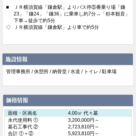
■
ＪＲ横須賀線「鎌倉駅」よりバス停⑤番乗り場「鎌
23」「鎌24」「鎌36」に乗車し約7分→「杉本観音」
下車→徒歩で約5分
◇
ＪＲ横須賀線「鎌倉駅」より車で約5分
施設情報
管理事務所 / 休憩所 / 納骨堂 / 水道 / トイレ / 駐車場
価格情報
面積・区画名
4.00㎡ 代々墓
永代使用料 ①
3,200,000円～
墓石工事代 ②
2,723,810円～
合計 ①＋②
5,923,810円～