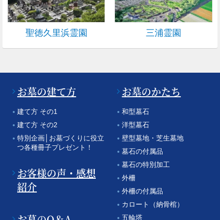
聖徳久里浜霊園
三浦霊園
お墓の建て方
お墓のかたち
建て方 その1
和型墓石
建て方 その2
洋型墓石
特別企画│お墓づくりに役立
壁型墓地・芝生墓地
つ各種冊子プレゼント！
墓石の付属品
墓石の特別加工
お客様の声・感想
外柵
紹介
外柵の付属品
カロート（納骨棺）
お墓のQ＆A
五輪塔