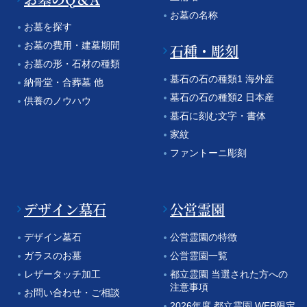
お墓の名称
お墓を探す
お墓の費用・建墓期間
石種・彫刻
お墓の形・石材の種類
墓石の石の種類1 海外産
納骨堂・合葬墓 他
墓石の石の種類2 日本産
供養のノウハウ
墓石に刻む文字・書体
家紋
ファントーニ彫刻
デザイン墓石
公営霊園
デザイン墓石
公営霊園の特徴
ガラスのお墓
公営霊園一覧
レザータッチ加工
都立霊園 当選された方への
注意事項
お問い合わせ・ご相談
2026年度 都立霊園 WEB限定