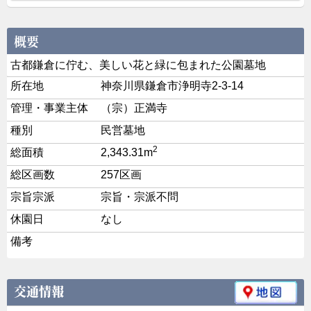
古都鎌倉に佇む、美しい花と緑に包まれた公園墓地
所在地
神奈川県鎌倉市浄明寺2-3-14
管理・事業主体
（宗）正満寺
種別
民営墓地
2
総面積
2,343.31m
総区画数
257区画
宗旨宗派
宗旨・宗派不問
休園日
なし
備考
交通情報