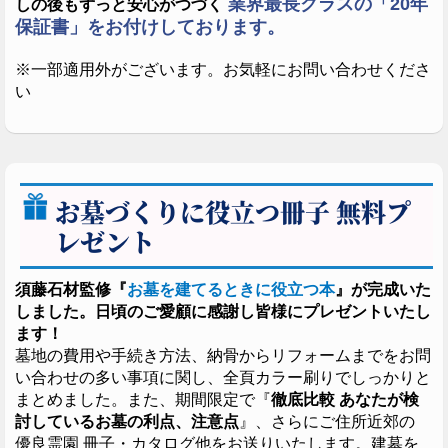
業界最長クラスの「20年
しの後もずっと安心がつづく
保証書」をお付けしております。
※一部適用外がございます。お気軽にお問い合わせくださ
い
お墓づくりに役立つ冊子 無料プ
レゼント
須藤石材監修『
お墓を建てるときに役立つ本
』が完成いた
しました。日頃のご愛顧に感謝し皆様にプレゼントいたし
ます！
墓地の費用や手続き方法、納骨からリフォームまでをお問
い合わせの多い事項に関し、全頁カラー刷りでしっかりと
まとめました。また、期間限定で『
徹底比較 あなたが検
討しているお墓の利点、注意点
』、さらにご住所近郊の
優良霊園 冊子・カタログ他をお送りいたします。建墓を