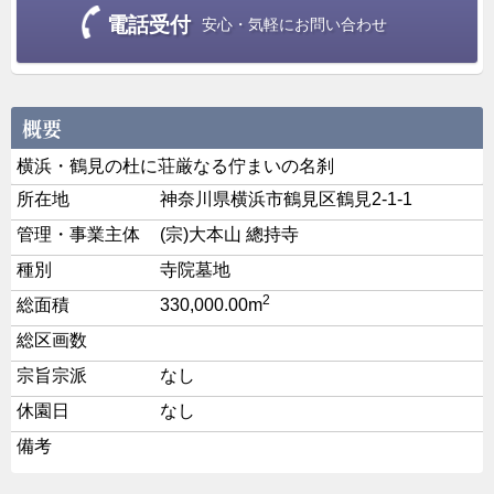
電話受付
安心・気軽にお問い合わせ
横浜・鶴見の杜に荘厳なる佇まいの名刹
所在地
神奈川県横浜市鶴見区鶴見2-1-1
管理・事業主体
(宗)大本山 總持寺
種別
寺院墓地
2
総面積
330,000.00m
総区画数
宗旨宗派
なし
休園日
なし
備考