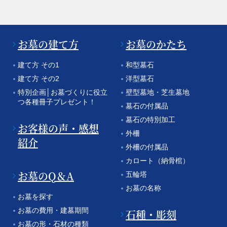
お墓の建て方
お墓のかたち
建て方 その1
和型墓石
建て方 その2
洋型墓石
特別企画│お墓づくりに役立
壁型墓地・芝生墓地
つ各種冊子プレゼント！
墓石の付属品
墓石の特別加工
お客様の声・感想
外柵
紹介
外柵の付属品
カロート（納骨棺）
お墓のQ＆A
五輪塔
お墓の名称
お墓を探す
お墓の費用・建墓期間
石種・彫刻
お墓の形・石材の種類