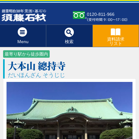
0120-811-966
資料請求
Menu
検索
リスト
最寄り駅から徒歩圏内
大本山 總持寺
だいほんざん そうじじ