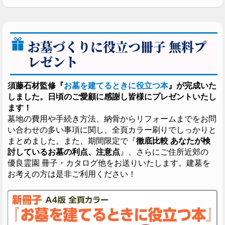
お墓づくりに役立つ冊子 無料プ
レゼント
須藤石材監修『
お墓を建てるときに役立つ本
』が完成いた
しました。日頃のご愛顧に感謝し皆様にプレゼントいたし
ます！
墓地の費用や手続き方法、納骨からリフォームまでをお問
い合わせの多い事項に関し、全頁カラー刷りでしっかりと
まとめました。また、期間限定で『
徹底比較 あなたが検
討しているお墓の利点、注意点
』、さらにご住所近郊の
優良霊園 冊子・カタログ他をお送りいたします。建墓を
お考えの方は是非ご利用ください！