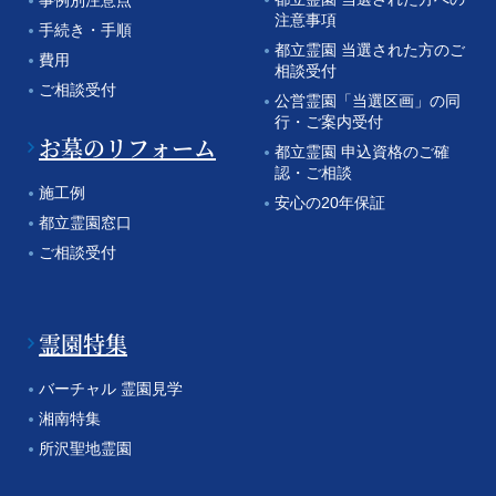
事例別注意点
注意事項
手続き・手順
都立霊園 当選された方のご
費用
相談受付
ご相談受付
公営霊園「当選区画」の同
行・ご案内受付
お墓のリフォーム
都立霊園 申込資格のご確
認・ご相談
施工例
安心の20年保証
都立霊園窓口
ご相談受付
霊園特集
バーチャル 霊園見学
湘南特集
所沢聖地霊園