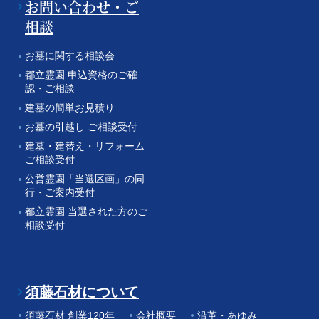
お問い合わせ・ご
相談
お墓に関する相談会
都立霊園 申込資格のご確
認・ご相談
建墓の簡単お見積り
お墓の引越し ご相談受付
建墓・建替え・リフォーム
ご相談受付
公営霊園「当選区画」の同
行・ご案内受付
都立霊園 当選された方のご
相談受付
須藤石材について
須藤石材 創業120年
会社概要
沿革・あゆみ