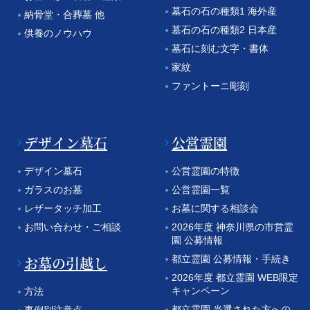
墓石の石の種類1 海外産
納骨堂・合葬墓 他
墓石の石の種類2 日本産
供養のノウハウ
墓石に刻む文字・書体
家紋
ファントーニ彫刻
デザイン墓石
公営霊園
デザイン墓石
公営霊園の特徴
ガラスのお墓
公営霊園一覧
レザータッチ加工
お墓に関する相談会
お問い合わせ・ご相談
2026年度 神奈川県の市営霊
園 公募情報
お墓の引越し
都立霊園 公募情報・手続き
2026年度 都立霊園 WEB限定
キャンペーン
方法
都立霊園 当選された方への