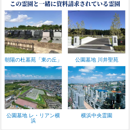
この霊園と一緒に資料請求されている霊園
朝陽の杜墓苑「東の丘」
公園墓地 川井聖苑
公園墓地 レ・リアン横
横浜中央霊園
浜