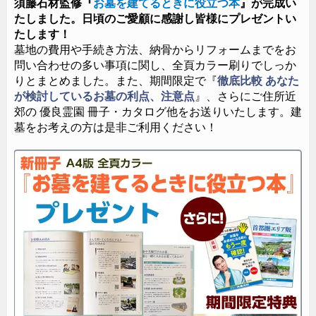
須藤石材監修『
お墓を建てるときに役立つ本
』が完成い
たしました。日頃のご愛顧に感謝し皆様にプレゼントい
たします！
墓地の費用や手続き方法、納骨からリフォームまでをお
問い合わせの多い事項に関し、全頁カラー刷りでしっか
りとまとめました。また、期間限定で『
徹底比較 あなた
が検討しているお墓の利点、注意点
』、さらにご住所近
郊の 優良霊園 冊子・カタログ他をお送りいたします。建
墓をお考えの方は是非ご利用ください！