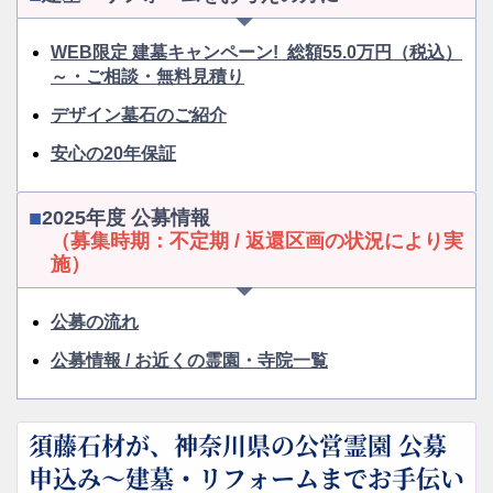
明るさを感じさせます。世代を超えて安心して受け継
ぐことができ、大切な方を祀るにふさわしい佇まいで
WEB限定 建墓キャンペーン! 総額55.0万円（税込）
す。
～・ご相談・無料見積り
デザイン墓石のご紹介
安心の20年保証
2025年度 公募情報
（募集時期：不定期 / 返還区画の状況により実
施）
公募の流れ
公募情報 / お近くの霊園・寺院一覧
須藤石材が、神奈川県の公営霊園 公募
申込み～建墓・リフォームまでお手伝い