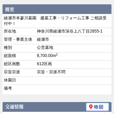
綾瀬市本蓼川墓園 建墓工事・リフォーム工事 ご相談受
付中！
所在地
神奈川県綾瀬市深谷上八丁目2855-1
管理・事業主体
綾瀬市
種別
公営墓地
2
総面積
8,700.00m
総区画数
612区画
宗旨宗派
宗旨・宗派不問
休園日
備考
交通情報