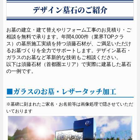
デザイン墓石のご紹介
0120-48-3333
TEL
営業時間：9:00～17:30
〒226-0025
お墓の建立・建て替えやリフォーム工事のお見積り・ご
神奈川県横浜市緑区十日市場町805-1十日市場佐藤ビル３F
相談を無料で承ります。年間4,000件（業界TOPクラ
ス）の墓所施工実績を持つ須藤石材が、ご満足いただけ
るお墓づくりを全力でサポートします。デザイン墓石・
ガラスのお墓など革新的な技術もご相談ください。
以下は須藤石材（首都圏エリア）で実際に建墓した墓石
の一例です。
ガラスのお墓・レザータッチ加工
※墓碑に刻まれたご家名・お名前等は画像処理で隠させていただ
いております