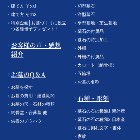
建て方 その1
和型墓石
建て方 その2
洋型墓石
特別企画│お墓づくりに役立
壁型墓地・芝生墓地
つ各種冊子プレゼント！
墓石の付属品
墓石の特別加工
お客様の声・感想
外柵
紹介
外柵の付属品
カロート（納骨棺）
お墓のQ＆A
五輪塔
お墓の名称
お墓を探す
お墓の費用・建墓期間
石種・彫刻
お墓の形・石材の種類
墓石の石の種類1 海外産
納骨堂・合葬墓 他
墓石の石の種類2 日本産
供養のノウハウ
墓石に刻む文字・書体
家紋