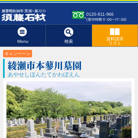
0120-811-966
資料請求
Menu
検索
リスト
キャンペーン
綾瀬市本蓼川墓園
あやせしほんたてかわぼえん