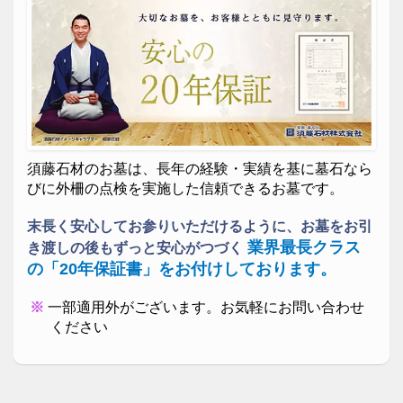
ガラスのお墓
デザイン墓石
エテルノルーチェ
須藤石材のお墓は、長年の経験・実績を基に墓石なら
施主様の故郷に咲く桜をモチーフにプランニング、設
びに外柵の点検を実施した信頼できるお墓です。
計デザイン・加工・建墓した墓所です。
末長く安心してお参りいただけるように、お墓をお引
業界最長クラス
き渡しの後もずっと安心がつづく
の「20年保証書」をお付けしております。
一部適用外がございます。お気軽にお問い合わせ
ください