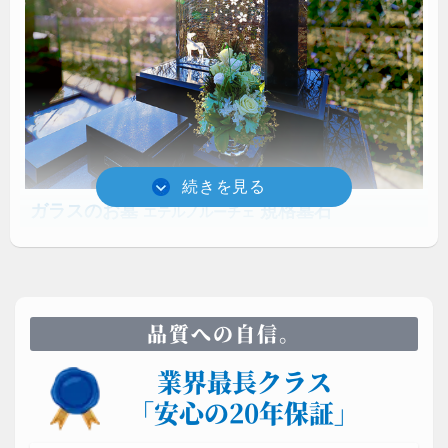
ガラスのお墓
規格墓石
エテルノルーチェ
須藤石材が開発したガラスのお墓は、10cmの光学ガ
ラスを用いるため圧巻の存在感を放ちます。耐久性と
透明度が高いため真夏の炎天下でも熱くありません。
品質への自信。
業界最長クラス
「安心の20年保証」