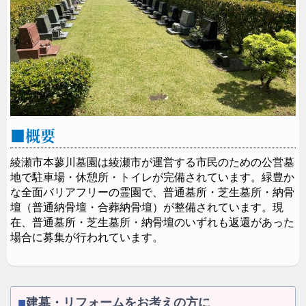
後ろ姿も洗練が際立つデザインに仕上がりました。側
面に彫刻を施す仕様となります。
概要
綾瀬市本蓼川墓園は綾瀬市が運営する市民のための公営墓
地で駐車場・休憩所・トイレが完備されています。緑豊か
な全面バリアフリーの霊園で、普通墓所・芝生墓所・納骨
壇（普通納骨壇・合葬納骨壇）が整備されています。現
在、普通墓所・芝生墓所・納骨壇のいずれも返還があった
場合に募集が行われています。
シンプルで上品なデザインが周囲と調和し、清潔感と
建墓・リフォームをお考えの方に