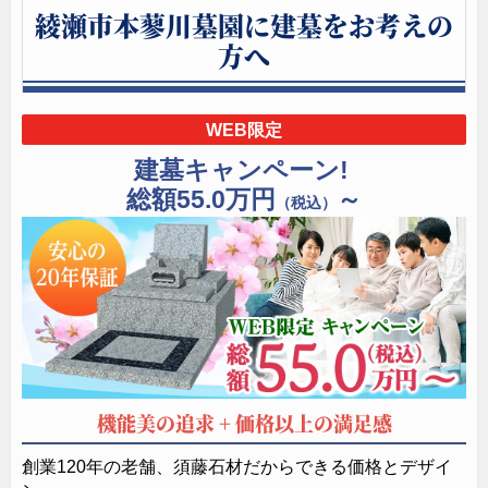
綾瀬市本蓼川墓園に建墓をお考えの
方へ
WEB限定
建墓キャンペーン!
総額55.0万円
～
（税込）
機能美の追求 + 価格以上の満足感
創業120年の老舗、須藤石材だからできる価格とデザイ