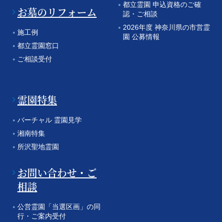
都立霊園 申込資格のご確
お墓のリフォーム
認・ご相談
2026年度 神奈川県の市営霊
施工例
園 公募情報
都立霊園窓口
ご相談受付
霊園特集
バーチャル 霊園見学
湘南特集
所沢聖地霊園
お問い合わせ・ご
相談
公営霊園「当選区画」の同
行・ご案内受付