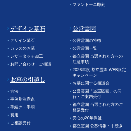
ファントーニ彫刻
デザイン墓石
公営霊園
デザイン墓石
公営霊園の特徴
ガラスのお墓
公営霊園一覧
レザータッチ加工
都立霊園 当選された方への
注意事項
お問い合わせ・ご相談
2026年度 都立霊園 WEB限定
キャンペーン
お墓の引越し
お墓に関する相談会
公営霊園「当選区画」の同
方法
行・ご案内受付
事例別注意点
都立霊園 当選された方のご
手続き・手順
相談受付
費用
安心の20年保証
ご相談受付
都立霊園 公募情報・手続き