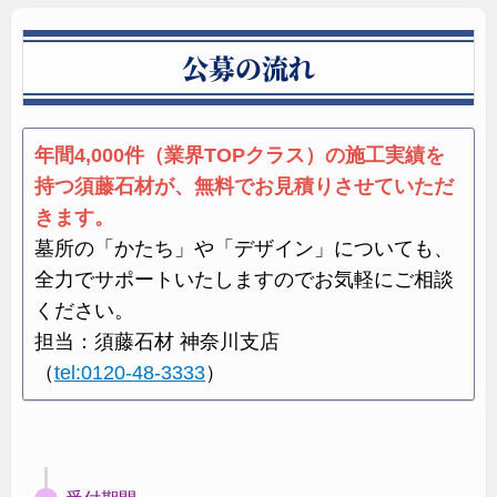
公募の流れ
レザータッチ加工
最新技術を用いたレザータッチ加工の落ち着いた質感
年間4,000件（業界TOPクラス）の施工実績を
は造形の陰影を印象的に表しフォルム本来の持つ魅力
持つ須藤石材が、無料でお見積りさせていただ
を際立たせます。
きます。
墓所の「かたち」や「デザイン」についても、
デザイン墓石 お問い合わせ
全力でサポートいたしますのでお気軽にご相談
ください。
担当：須藤石材 神奈川支店
（
tel:0120-48-3333
）