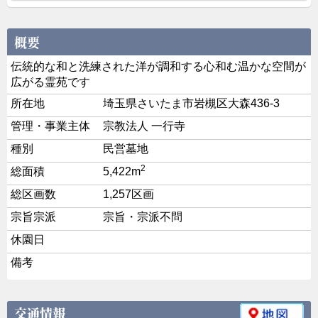
伝統的な和と洗練された洋が調和する心和む温かな空間が
広がる霊苑です
所在地
埼玉県さいたま市岩槻区大森436-3
管理・事業主体
宗教法人 一行寺
種別
民営墓地
2
総面積
5,422m
総区画数
1,257区画
宗旨宗派
宗旨・宗派不問
休園日
備考
交通情報