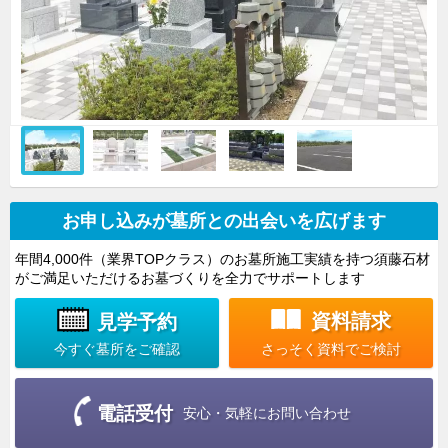
お申し込みが墓所との出会いを広げます
年間4,000件（業界TOPクラス）のお墓所施工実績を持つ須藤石材
がご満足いただけるお墓づくりを全力でサポートします
資料請求
見学予約
さっそく資料でご検討
今すぐ墓所をご確認
電話受付
安心・気軽にお問い合わせ