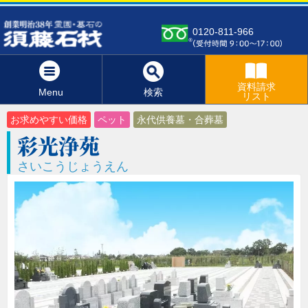
0120-811-966
資料請求
Menu
検索
リスト
お求めやすい価格
ペット
永代供養墓・合葬墓
彩光浄苑
さいこうじょうえん