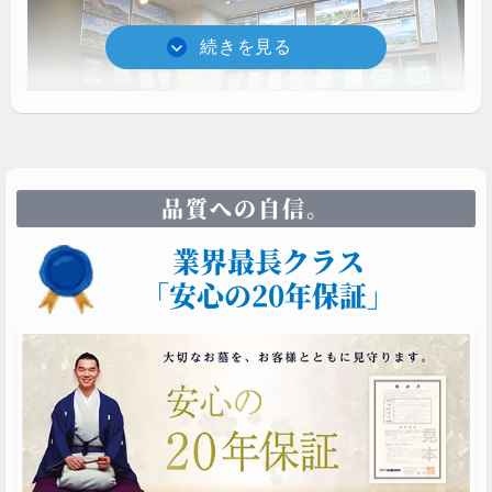
品質への自信。
首都圏各地をの優良霊園パンフレットを一同に集めま
業界最長クラス
した。東京・多摩 / 埼玉 / 神奈川 / 茨城・千葉の4エリ
アごとにコーナー分けしています。
「安心の20年保証」