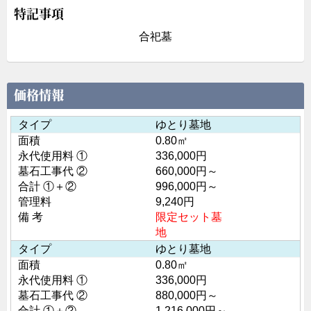
特記事項
合祀墓
価格情報
タイプ
ゆとり墓地
面積
0.80㎡
永代使用料 ①
336,000円
墓石工事代 ②
660,000円～
合計 ①＋②
996,000円～
管理料
9,240円
備 考
限定セット墓
地
タイプ
ゆとり墓地
面積
0.80㎡
永代使用料 ①
336,000円
墓石工事代 ②
880,000円～
合計 ①＋②
1,216,000円～