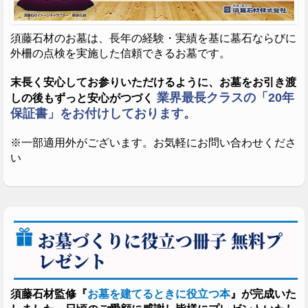
須藤石材のお墓は、長年の経験・実績を基に墓石ならびに
外柵の点検を実施した信頼できるお墓です。
ガラスのお墓「エテルノルーチェ」
（須藤石材開発）
末長く安心してお参りいただけるように、お墓をお引き渡
業界最長クラスの「20年
しの後もずっと安心がつづく
保証書」をお付けしております。
※一部適用外がございます。お気軽にお問い合わせくださ
い
お墓づくりに役立つ冊子 無料プ
レゼント
花崗岩のダイヤモンドと称される「庵治石」のお墓。
須藤石材監修『
お墓を建てるときに役立つ本
』が完成いた