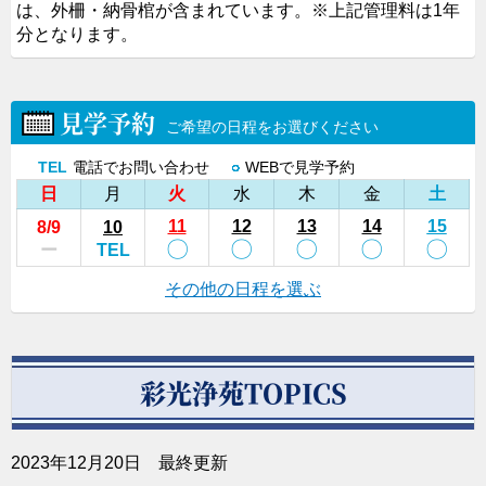
は、外柵・納骨棺が含まれています。
※上記管理料は1年
分となります。
見学予約
ご希望の日程をお選びください
TEL
電話でお問い合わせ
○
WEBで見学予約
日
月
火
水
木
金
土
11
12
13
14
15
8
/9
10
〇
〇
〇
〇
〇
ー
TEL
その他の日程を選ぶ
彩光浄苑TOPICS
2023年12月20日 最終更新