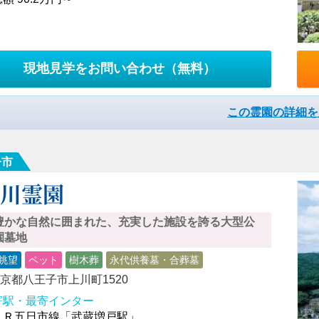
現地見学をお問い合わせ
（無料）
この霊園の詳細を
子市
上川霊園
豊かな自然に囲まれた、充実した施設を誇る大型公
園墓地
眺望
ペット
樹木葬
永代供養墓・合葬墓
京都八王子市上川町1520
寄駅・最寄インター
ＪＲ五日市線「武蔵増戸駅」