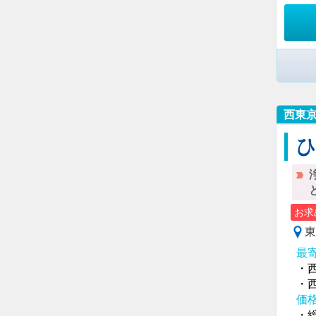
西東
お求
東
最
・
・
価
・総