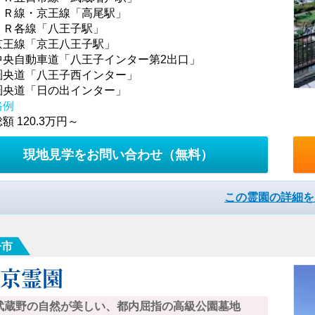
ＪＲ線・京王線「高尾駅」
ＪＲ各線「八王子駅」
京王線「京王八王子駅」
中央自動車道「八王子インター第2出口」
圏央道「八王子西インター」
圏央道「日の出インター」
格例
額 120.3万円～
現地見学をお問い合わせ
（無料）
この霊園の詳細を
子市
東京霊園
武蔵野の自然が美しい、都内屈指の高級公園墓地