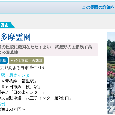
この霊園の詳細を
る野市
西多摩霊園
緑の丘陵に厳粛なたたずまい、武蔵野の面影残す高
級公園墓地
眺望
永代供養墓・合葬墓
京都あきる野市菅生716
寄駅・最寄インター
ＪＲ青梅線「福生駅」
ＪＲ五日市線「秋川駅」
圏央道「日の出インター」
中央自動車道「八王子インター第2出口」
格例
額 153万円〜