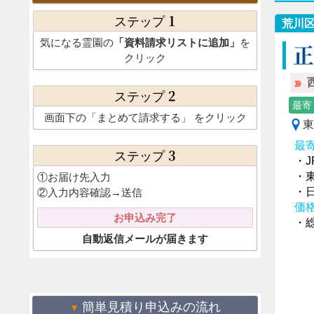
1
ステップ
荒川
気になる霊園の
「資料請求リストに追加」
を
正
クリック
2
ステップ
最寄
画面下の
「まとめて請求する」
をクリック
東
最
3
ステップ
・
・
①お届け先入力
・
②入力内容確認→送信
価
お申込み完了
・総
自動返信メールが届きます
簡単見積り申込みの流れ