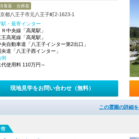
供養墓・合葬墓
京都八王子市元八王子町2-1623-1
寄駅・最寄インター
ＪＲ中央線「高尾駅」
京王高尾線「高尾駅」
中央自動車道「八王子インター第2出口」
圏央道「八王子西インター」
格例
代使用料 110万円～
現地見学をお問い合わせ
（無料）
この霊園の詳細を
子市