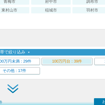
青梅市
府中市
調布市
東村山市
稲城市
羽村市
格帯で絞り込み
100万円未満
: 29件
100万円台
: 39件
その他
: 17件
件