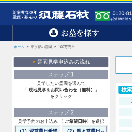
0120-81
お墓を探す
ホーム
>
東京都の霊園
>
100万円台
霊園見学申込みの流れ
1
ステップ
見学したい霊園を選んで
検
「
現地見学をお問い合わせ（無料）
」
をクリック
2
ステップ
見学予約のお申込み 〈
ご希望日時
〉を選択
（1）翌営業日希望
（2）翌々営業日～