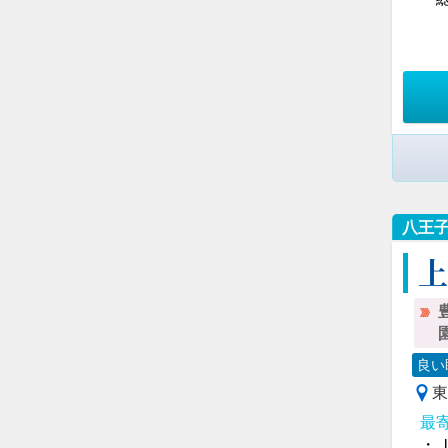
八王
良い
東
最
・