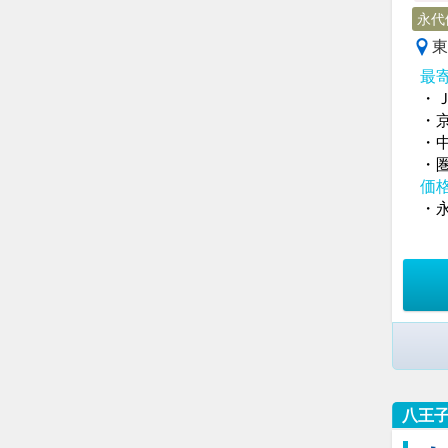
永代
東
最
・
・
・
・
価
・永
八王