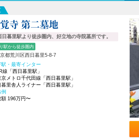
区
覚寺 第二墓地
西日暮里駅より徒歩圏内、好立地の寺院墓所です。
り駅から徒歩圏内
京都荒川区西日暮里5-8-7
寄駅・最寄インター
JR線「西日暮里駅」
東京メトロ千代田線「西日暮里駅」
日暮里舎人ライナー「西日暮里駅」
格例
額 196万円〜