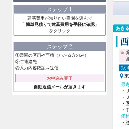
1
ステップ
建墓費用が知りたい霊園を選んで
「
簡単見積りで建墓費用を手軽に確認
」
あき
をクリック
2
ステップ
①霊園の区画や面積（わかる方のみ）
②ご連絡先
③入力内容確認→送信
良い
東
お申込み完了
最
自動返信メールが届きます
・
・
・
・
価
・総