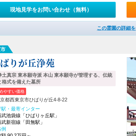
現地見学をお問い合わせ
（無料）
この霊園の詳細を
京市
ひばりが丘浄苑
浄土真宗 東本願寺派 本山 東本願寺が管理する、伝統
と格式を備えた墓所
めやすい価格
京都西東京市ひばりが丘4-8-22
寄駅・最寄インター
西武池袋線「ひばりヶ丘駅」
西武新宿線「田無駅」
格例
額 90.2万円～