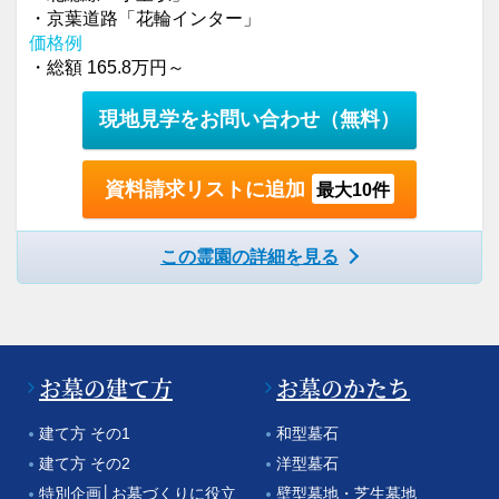
・京葉道路「花輪インター」
価格例
・総額 165.8万円～
現地見学をお問い合わせ
（無料）
資料請求リストに追加
最大10件
この霊園の詳細を見る
お墓の建て方
お墓のかたち
建て方 その1
和型墓石
建て方 その2
洋型墓石
特別企画│お墓づくりに役立
壁型墓地・芝生墓地