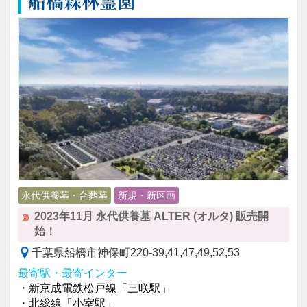
船橋森林霊園
永代供養墓・合葬墓
新規・新区画
2023年11月 永代供養墓 ALTER (オルタ) 販売開
始！
千葉県船橋市神保町220-39,41,47,49,52,53
最寄駅・最寄インター
・新京成電鉄松戸線「三咲駅」
・北総線「小室駅」