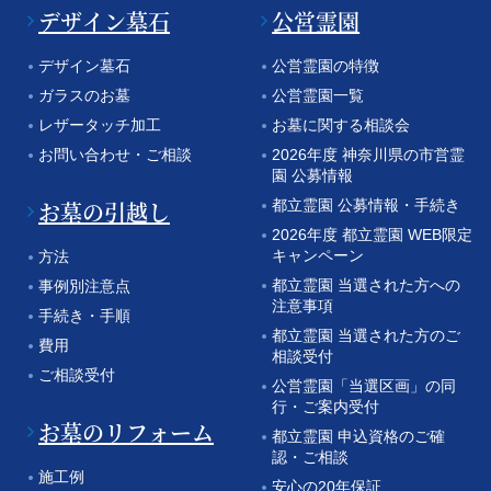
デザイン墓石
公営霊園
デザイン墓石
公営霊園の特徴
ガラスのお墓
公営霊園一覧
レザータッチ加工
お墓に関する相談会
お問い合わせ・ご相談
2026年度 神奈川県の市営霊
園 公募情報
お墓の引越し
都立霊園 公募情報・手続き
2026年度 都立霊園 WEB限定
キャンペーン
方法
都立霊園 当選された方への
事例別注意点
注意事項
手続き・手順
都立霊園 当選された方のご
費用
相談受付
ご相談受付
公営霊園「当選区画」の同
行・ご案内受付
お墓のリフォーム
都立霊園 申込資格のご確
認・ご相談
施工例
安心の20年保証