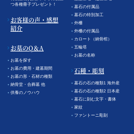
つ各種冊子プレゼント！
墓石の付属品
墓石の特別加工
お客様の声・感想
外柵
紹介
外柵の付属品
カロート（納骨棺）
お墓のQ＆A
五輪塔
お墓の名称
お墓を探す
お墓の費用・建墓期間
石種・彫刻
お墓の形・石材の種類
墓石の石の種類1 海外産
納骨堂・合葬墓 他
墓石の石の種類2 日本産
供養のノウハウ
墓石に刻む文字・書体
家紋
ファントーニ彫刻