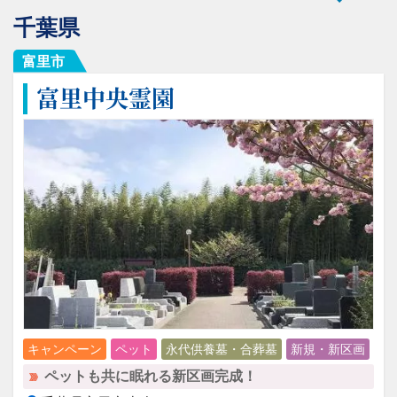
千葉県
富里市
富里中央霊園
キャンペーン
ペット
永代供養墓・合葬墓
新規・新区画
ペットも共に眠れる新区画完成！