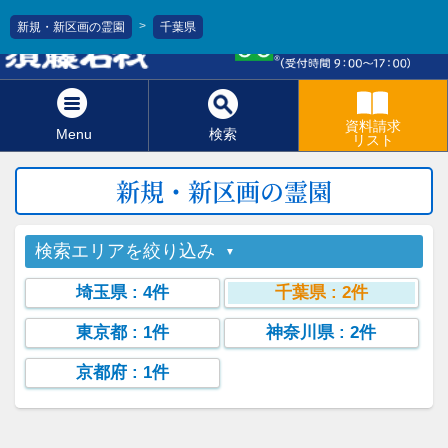
>
新規・新区画の霊園
千葉県
0120-811-966
資料請求
Menu
検索
リスト
新規・新区画の霊園
検索エリアを絞り込み
埼玉県
: 4件
千葉県
: 2件
東京都
: 1件
神奈川県
: 2件
京都府
: 1件