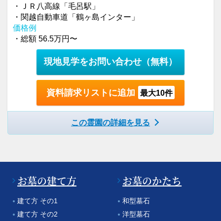
・ＪＲ八高線「毛呂駅」
・関越自動車道「鶴ヶ島インター」
価格例
・総額 56.5万円〜
現地見学をお問い合わせ
（無料）
資料請求リストに追加
最大10件
この霊園の詳細を見る
お墓の建て方
お墓のかたち
建て方 その1
和型墓石
建て方 その2
洋型墓石