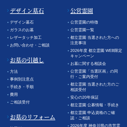
デザイン墓石
公営霊園
デザイン墓石
公営霊園の特徴
ガラスのお墓
公営霊園一覧
レザータッチ加工
都立霊園 当選された方への
注意事項
お問い合わせ・ご相談
2026年度 都立霊園 WEB限定
キャンペーン
お墓の引越し
お墓に関する相談会
公営霊園「当選区画」の同
方法
行・ご案内受付
事例別注意点
都立霊園 当選された方のご
手続き・手順
相談受付
費用
安心の20年保証
ご相談受付
都立霊園 公募情報・手続き
都立霊園 申込資格のご確
お墓のリフォーム
認・ご相談
2026年度 神奈川県の市営霊