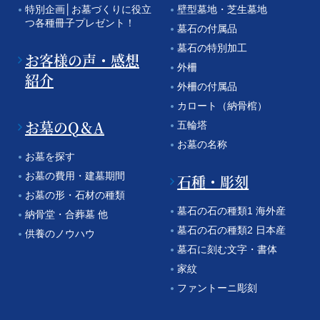
特別企画│お墓づくりに役立
壁型墓地・芝生墓地
つ各種冊子プレゼント！
墓石の付属品
墓石の特別加工
お客様の声・感想
外柵
紹介
外柵の付属品
カロート（納骨棺）
お墓のQ＆A
五輪塔
お墓の名称
お墓を探す
お墓の費用・建墓期間
石種・彫刻
お墓の形・石材の種類
墓石の石の種類1 海外産
納骨堂・合葬墓 他
墓石の石の種類2 日本産
供養のノウハウ
墓石に刻む文字・書体
家紋
ファントーニ彫刻