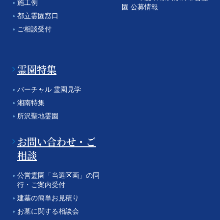
施工例
園 公募情報
都立霊園窓口
ご相談受付
霊園特集
バーチャル 霊園見学
湘南特集
所沢聖地霊園
お問い合わせ・ご
相談
公営霊園「当選区画」の同
行・ご案内受付
建墓の簡単お見積り
お墓に関する相談会