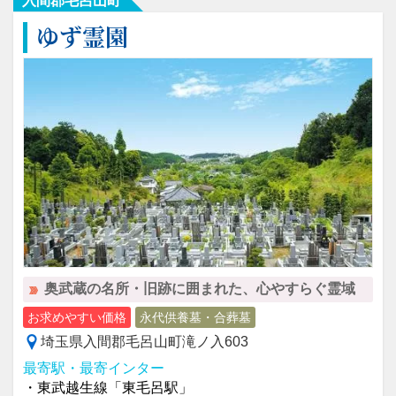
入間郡毛呂山町
ゆず霊園
奥武蔵の名所・旧跡に囲まれた、心やすらぐ霊域
お求めやすい価格
永代供養墓・合葬墓
埼玉県入間郡毛呂山町滝ノ入603
最寄駅・最寄インター
・東武越生線「東毛呂駅」