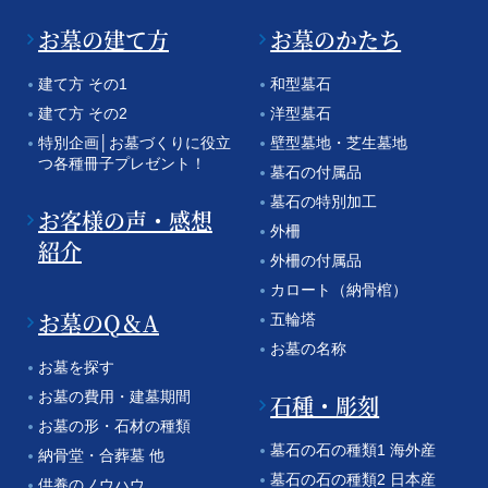
お墓の建て方
お墓のかたち
建て方 その1
和型墓石
建て方 その2
洋型墓石
特別企画│お墓づくりに役立
壁型墓地・芝生墓地
つ各種冊子プレゼント！
墓石の付属品
墓石の特別加工
お客様の声・感想
外柵
紹介
外柵の付属品
カロート（納骨棺）
お墓のQ＆A
五輪塔
お墓の名称
お墓を探す
お墓の費用・建墓期間
石種・彫刻
お墓の形・石材の種類
墓石の石の種類1 海外産
納骨堂・合葬墓 他
墓石の石の種類2 日本産
供養のノウハウ