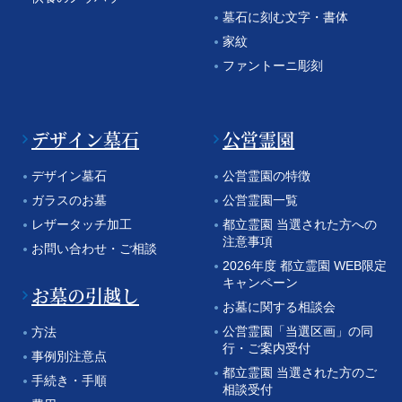
墓石に刻む文字・書体
家紋
ファントーニ彫刻
デザイン墓石
公営霊園
デザイン墓石
公営霊園の特徴
ガラスのお墓
公営霊園一覧
レザータッチ加工
都立霊園 当選された方への
注意事項
お問い合わせ・ご相談
2026年度 都立霊園 WEB限定
キャンペーン
お墓の引越し
お墓に関する相談会
公営霊園「当選区画」の同
方法
行・ご案内受付
事例別注意点
都立霊園 当選された方のご
手続き・手順
相談受付