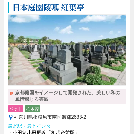
日本庭園陵墓 紅葉亭
京都庭園をイメージして開発された、美しい和の
風情感じる霊園
ペット
樹木葬
神奈川県相模原市南区磯部2633-2
最寄駅・最寄インター
・小田急小田原線「相武台前駅」