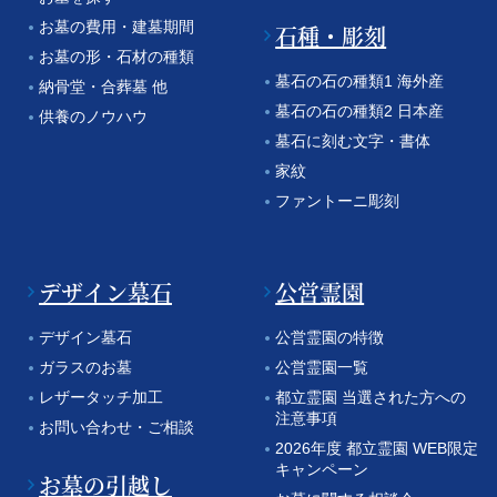
お墓の費用・建墓期間
石種・彫刻
お墓の形・石材の種類
墓石の石の種類1 海外産
納骨堂・合葬墓 他
墓石の石の種類2 日本産
供養のノウハウ
墓石に刻む文字・書体
家紋
ファントーニ彫刻
デザイン墓石
公営霊園
デザイン墓石
公営霊園の特徴
ガラスのお墓
公営霊園一覧
レザータッチ加工
都立霊園 当選された方への
注意事項
お問い合わせ・ご相談
2026年度 都立霊園 WEB限定
キャンペーン
お墓の引越し