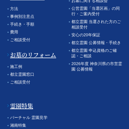
お墓に関する相談会
公営霊園「当選区画」の同
方法
行・ご案内受付
事例別注意点
都立霊園 当選された方のご
手続き・手順
相談受付
費用
安心の20年保証
ご相談受付
都立霊園 公募情報・手続き
都立霊園 申込資格のご確
お墓のリフォーム
認・ご相談
2026年度 神奈川県の市営霊
施工例
園 公募情報
都立霊園窓口
ご相談受付
霊園特集
バーチャル 霊園見学
湘南特集