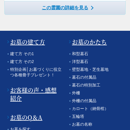
この霊園の詳細を見る
お墓の建て方
お墓のかたち
建て方 その1
和型墓石
建て方 その2
洋型墓石
特別企画│お墓づくりに役立
壁型墓地・芝生墓地
つ各種冊子プレゼント！
墓石の付属品
墓石の特別加工
お客様の声・感想
外柵
紹介
外柵の付属品
カロート（納骨棺）
お墓のQ＆A
五輪塔
お墓の名称
お墓を探す