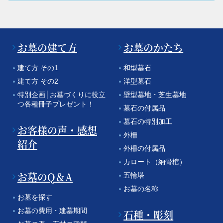
お墓の建て方
お墓のかたち
建て方 その1
和型墓石
建て方 その2
洋型墓石
特別企画│お墓づくりに役立
壁型墓地・芝生墓地
つ各種冊子プレゼント！
墓石の付属品
墓石の特別加工
お客様の声・感想
外柵
紹介
外柵の付属品
カロート（納骨棺）
お墓のQ＆A
五輪塔
お墓の名称
お墓を探す
お墓の費用・建墓期間
石種・彫刻