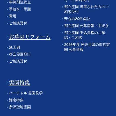
事例別注意点
都立霊園 当選された方のご
手続き・手順
相談受付
費用
安心の20年保証
ご相談受付
都立霊園 公募情報・手続き
都立霊園 申込資格のご確
お墓のリフォーム
認・ご相談
2026年度 神奈川県の市営霊
施工例
園 公募情報
都立霊園窓口
ご相談受付
霊園特集
バーチャル 霊園見学
湘南特集
所沢聖地霊園