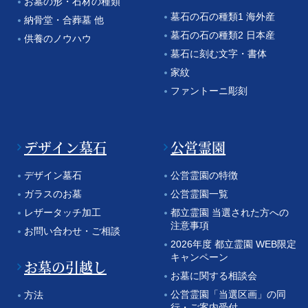
お墓の形・石材の種類
墓石の石の種類1 海外産
納骨堂・合葬墓 他
墓石の石の種類2 日本産
供養のノウハウ
墓石に刻む文字・書体
家紋
ファントーニ彫刻
デザイン墓石
公営霊園
デザイン墓石
公営霊園の特徴
ガラスのお墓
公営霊園一覧
レザータッチ加工
都立霊園 当選された方への
注意事項
お問い合わせ・ご相談
2026年度 都立霊園 WEB限定
キャンペーン
お墓の引越し
お墓に関する相談会
公営霊園「当選区画」の同
方法
行・ご案内受付