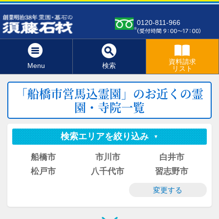
0120-811-966
資料請求
Menu
検索
リスト
「船橋市営馬込霊園」のお近くの霊
園・寺院一覧
検索エリアを絞り込み
船橋市
市川市
白井市
松戸市
八千代市
習志野市
変更する