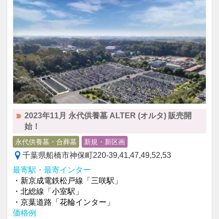
2023年11月 永代供養墓 ALTER (オルタ) 販売開
始！
永代供養墓・合葬墓
新規・新区画
千葉県船橋市神保町220-39,41,47,49,52,53
最寄駅・最寄インター
・新京成電鉄松戸線「三咲駅」
・北総線「小室駅」
・京葉道路「花輪インター」
価格例