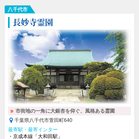
八千代市
長妙寺霊園
市街地の一角に大銀杏を仰ぐ、風格ある霊園
千葉県八千代市萱田町640
最寄駅・最寄インター
・京成本線「大和田駅」