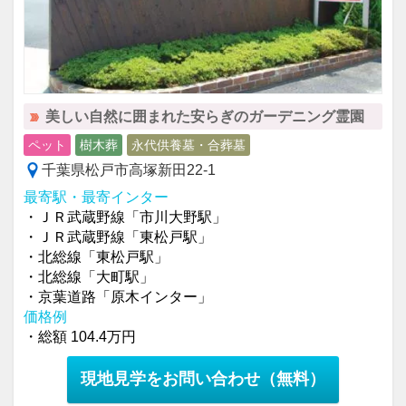
美しい自然に囲まれた安らぎのガーデニング霊園
ペット
樹木葬
永代供養墓・合葬墓
千葉県松戸市高塚新田22-1
最寄駅・最寄インター
・ＪＲ武蔵野線「市川大野駅」
・ＪＲ武蔵野線「東松戸駅」
・北総線「東松戸駅」
・北総線「大町駅」
・京葉道路「原木インター」
価格例
・総額 104.4万円
現地見学をお問い合わせ
（無料）