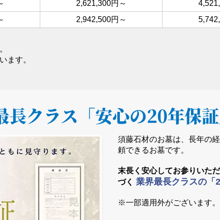
～
2,621,300円～
4,52
～
2,942,500円～
5,74
。
います。
最長クラス
「安心の20年保
須藤石材のお墓は、長年の
頼できるお墓です。
末長く安心してお参りいた
業界最長クラスの「
づく
※一部適用外がございます