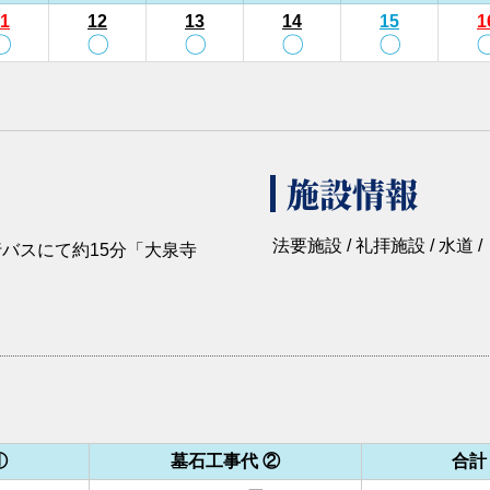
1
12
13
14
15
1
〇
〇
〇
〇
〇
施設情報
法要施設 / 礼拝施設 / 水道 /
バスにて約15分「大泉寺
①
墓石工事代 ②
合計