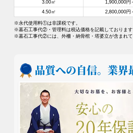
3.00㎡
1,900,000円
4.50㎡
2,800,000円
※永代使用料①は非課税です。
※墓石工事代②・管理料は税込価格を記載しております
※墓石工事代②には、外柵・納骨棺・塔婆立が含まれて
品質への自信。
業界