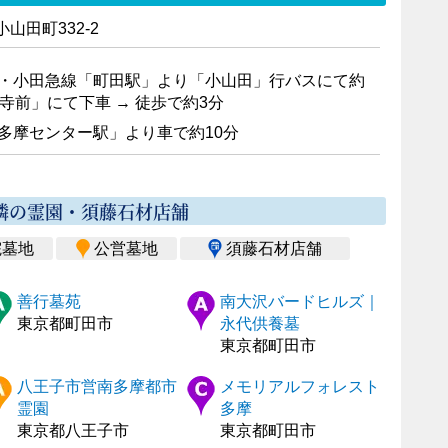
山田町332-2
・小田急線「町田駅」より「小山田」行バスにて約
泉寺前」にて下車 → 徒歩で約3分
多摩センター駅」より車で約10分
隣の霊園・須藤石材店舗
院墓地
公営墓地
須藤石材店舗
善行墓苑
南大沢バードヒルズ｜
東京都町田市
永代供養墓
東京都町田市
八王子市営南多摩都市
メモリアルフォレスト
霊園
多摩
東京都八王子市
東京都町田市