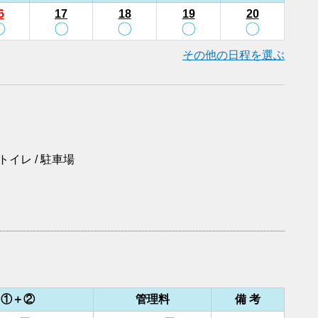
6
17
18
19
20
〇
〇
〇
〇
〇
その他の日程を選ぶ
 トイレ / 駐車場
 ①＋②
管理料
備 考