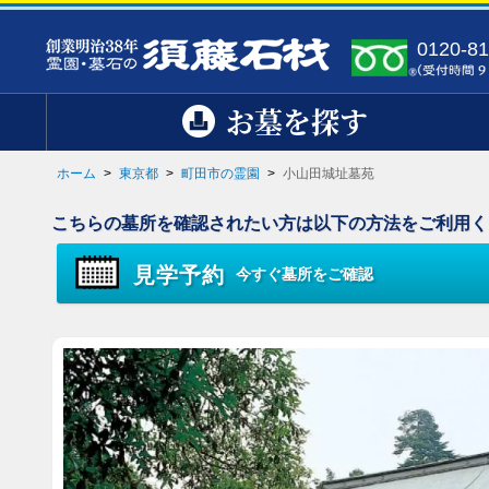
0120-81
お墓を探す
ホーム
>
東京都
>
町田市の霊園
>
小山田城址墓苑
こちらの墓所を確認されたい方は以下の方法をご利用く
見学予約
今すぐ墓所をご確認