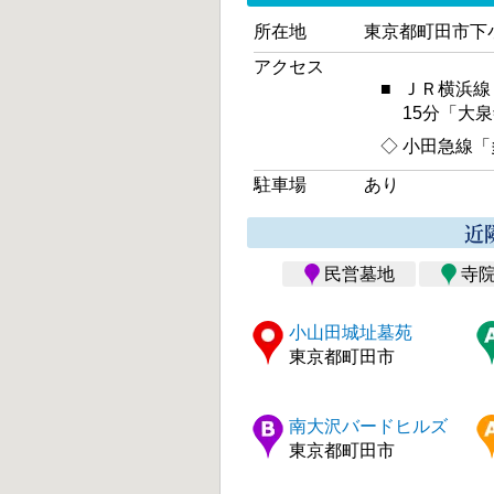
所在地
東京都町田市下小
アクセス
■
ＪＲ横浜線
15分「大
◇
小田急線「
駐車場
あり
近
民営墓地
寺
小山田城址墓苑
東京都町田市
南大沢バードヒルズ
東京都町田市