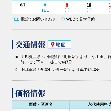
9
10
1
8
/7
8
〇
〇
ー
TEL
TEL
電話でお問い合わせ
〇
WEBで見学予約
交通情報
■
ＪＲ横浜線・小田急線「町田駅」より「小山田」行
前」にて下車 → 徒歩で約3分
◇
小田急線「多摩センター駅」より車で約10分
価格情報
面積・区画名
永代使用料 