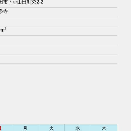
市下小山田町332-2
泉寺
2
0m
日
月
火
水
木