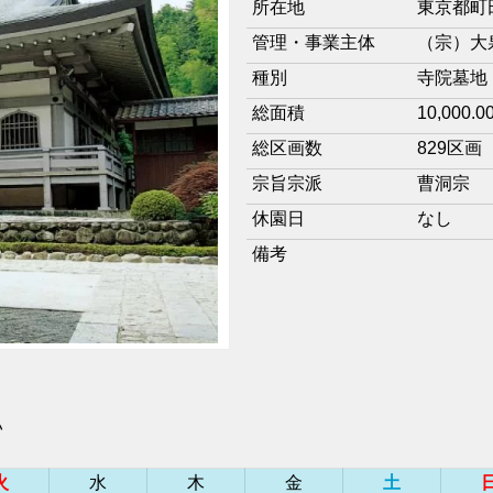
所在地
東京都町田
管理・事業主体
（宗）大
種別
寺院墓地
総面積
10,000.0
総区画数
829区画
宗旨宗派
曹洞宗
休園日
なし
備考
い
火
水
木
金
土