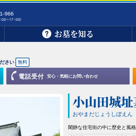
1-966
お墓を知る
ださい
無料
電話受付
安心・気軽にお問い合わせ
小山田城址
おやまだじょうしぼえん
閑静な住宅街の中に歴史と風格