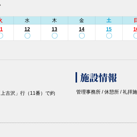
い
火
水
木
金
土
1
12
13
14
15
1
〇
〇
〇
〇
〇
施設情報
管理事務所 / 休憩所 / 礼拝施設
上古沢」行（11番）で約