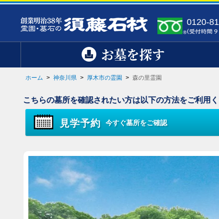
0120-81
お墓を探す
ホーム
>
神奈川県
>
厚木市の霊園
>
森の里霊園
こちらの墓所を確認されたい方は以下の方法をご利用く
見学予約
今すぐ墓所をご確認