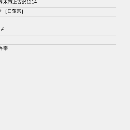
厚木市上古沢1214
寺 ［日蓮宗］
2
m
各宗