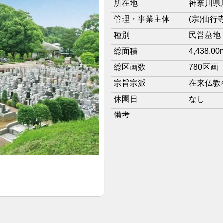
所在地
神奈川県
管理・事業主体
(宗)仙行
種別
民営墓地
総面積
4,438.00
総区画数
780区画
宗旨宗派
在来仏教
休園日
なし
備考