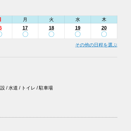
日
月
火
水
木
6
17
18
19
20
〇
〇
〇
〇
〇
その他の日程を選ぶ
 / 水道 / トイレ / 駐車場