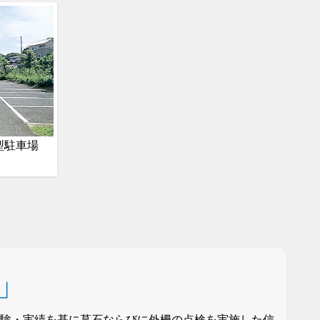
型駐車場
証」
経験・実績を基に墓石ならびに外柵の点検を実施した信