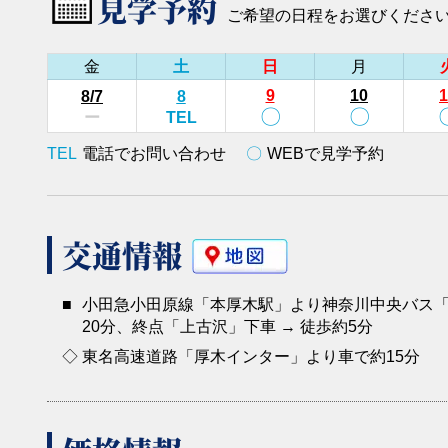
見学予約
ご希望の日程をお選びくださ
金
土
日
月
9
10
1
8
/7
8
〇
〇
ー
TEL
TEL
電話でお問い合わせ
〇
WEBで見学予約
交通情報
■
小田急小田原線「本厚木駅」より神奈川中央バス「
20分、終点「上古沢」下車 → 徒歩約5分
◇
東名高速道路「厚木インター」より車で約15分