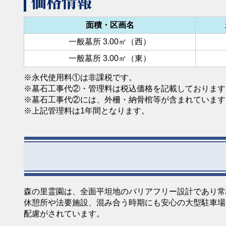
価格情報
面積・区画名
一般墓所 3.00㎡（西）
一般墓所 3.00㎡（東）
※永代使用料①は非課税です。
※墓石工事代②・管理料は税込価格を記載しております
※墓石工事代②には、外柵・納骨棺等が含まれています
※上記管理料は1年間となります。
森の里霊園は、全面平坦地のバリアフリー設計であり常
休憩所や法要施設、混み合う時期にも安心の大型駐車場
配慮がされています。