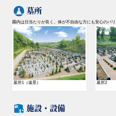
墓所
園内は日当たりが良く、体が不自由な方にも安心のバリ
墓所1（遠景）
墓所2
施設・設備