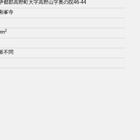
伊都郡高野町大字高野山字奥の院46-44
剛峯寺
2
0m
派不問