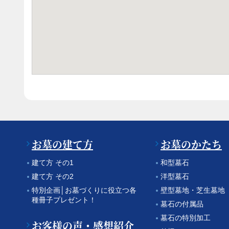
お墓の建て方
お墓のかたち
建て方 その1
和型墓石
建て方 その2
洋型墓石
特別企画│お墓づくりに役立つ各
壁型墓地・芝生墓地
種冊子プレゼント！
墓石の付属品
墓石の特別加工
お客様の声・感想紹介