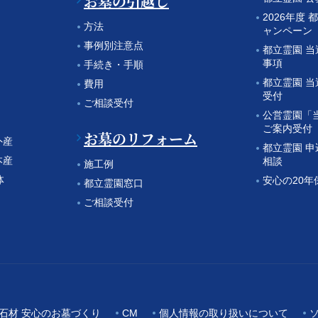
お墓の引越し
2026年度 
方法
ャンペーン
事例別注意点
都立霊園 
事項
手続き・手順
都立霊園 
費用
受付
ご相談受付
公営霊園「
ご案内受付
お墓のリフォーム
外産
都立霊園 
本産
相談
施工例
体
安心の20年
都立霊園窓口
ご相談受付
石材 安心のお墓づくり
CM
個人情報の取り扱いについて