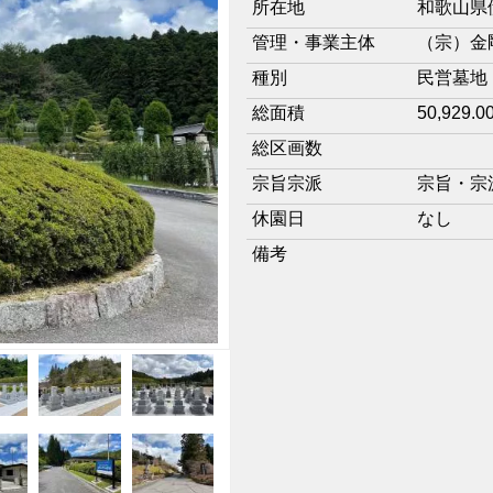
所在地
和歌山県
管理・事業主体
（宗）金
種別
民営墓地
総面積
50,929.0
総区画数
宗旨宗派
宗旨・宗
休園日
なし
備考