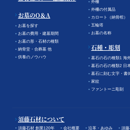
外柵
外柵の付属品
お墓のQ＆A
カロート（納骨棺）
五輪塔
お墓を探す
お墓の名称
お墓の費用・建墓期間
お墓の形・石材の種類
石種・彫刻
納骨堂・合葬墓 他
供養のノウハウ
墓石の石の種類1 海
墓石の石の種類2 日
墓石に刻む文字・書
家紋
ファントーニ彫刻
須藤石材について
須藤石材 創業120年
会社概要
沿革・あゆみ
須藤