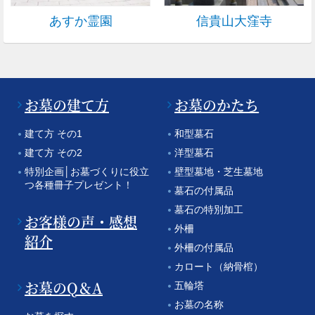
あすか霊園
信貴山大窪寺
お墓の建て方
お墓のかたち
建て方 その1
和型墓石
建て方 その2
洋型墓石
特別企画│お墓づくりに役立
壁型墓地・芝生墓地
つ各種冊子プレゼント！
墓石の付属品
墓石の特別加工
お客様の声・感想
外柵
紹介
外柵の付属品
カロート（納骨棺）
お墓のQ＆A
五輪塔
お墓の名称