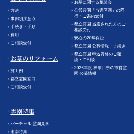
お墓に関する相談会
公営霊園「当選区画」の同
方法
行・ご案内受付
事例別注意点
都立霊園 当選された方のご
手続き・手順
相談受付
費用
安心の20年保証
ご相談受付
都立霊園 公募情報・手続き
都立霊園 申込資格のご確
お墓のリフォーム
認・ご相談
2026年度 神奈川県の市営霊
施工例
園 公募情報
都立霊園窓口
ご相談受付
霊園特集
バーチャル 霊園見学
湘南特集