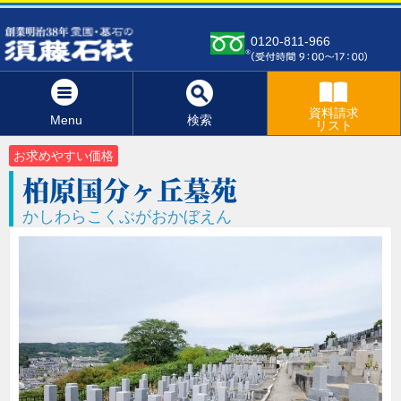
0120-811-966
資料請求
Menu
検索
リスト
お求めやすい価格
柏原国分ヶ丘墓苑
かしわらこくぶがおかぼえん