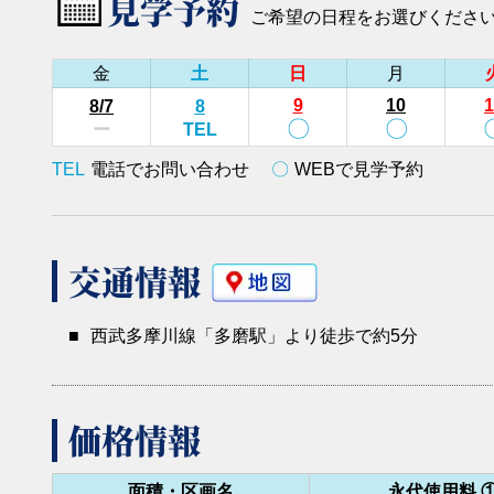
見学予約
ご希望の日程をお選びくださ
金
土
日
月
9
10
1
8
/7
8
〇
〇
ー
TEL
TEL
電話でお問い合わせ
〇
WEBで見学予約
交通情報
■
西武多摩川線「多磨駅」より徒歩で約5分
価格情報
面積・区画名
永代使用料 