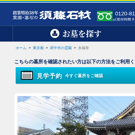
0120-81
お墓を探す
ホーム
>
東京都
>
府中市の霊園
>
永福寺
こちらの墓所を確認されたい方は以下の方法をご利用く
見学予約
今すぐ墓所をご確認