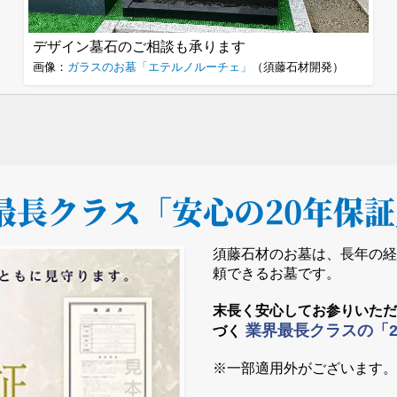
デザイン墓石のご相談も承ります
画像：
ガラスのお墓「エテルノルーチェ」
（須藤石材開発）
最長クラス
「安心の20年保
須藤石材のお墓は、長年の
頼できるお墓です。
末長く安心してお参りいた
業界最長クラスの「
づく
※一部適用外がございます