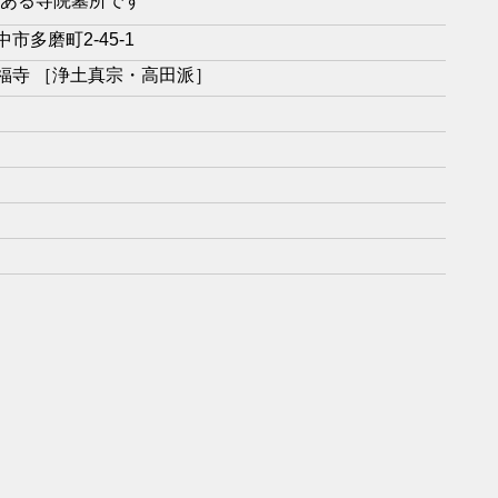
ある寺院墓所です
市多磨町2-45-1
福寺 ［浄土真宗・高田派］