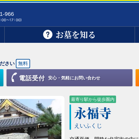
1-966
お墓を知る
ださい
無料
電話受付
安心・気軽にお問い合わせ
最寄り駅から徒歩圏内
永福寺
えいふくじ