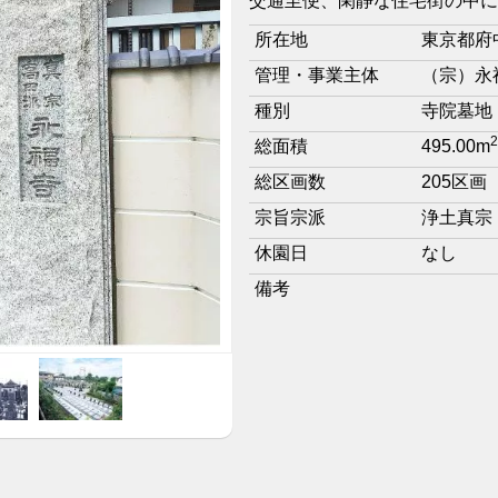
交通至便、閑静な住宅街の中に
所在地
東京都府中
管理・事業主体
（宗）永
種別
寺院墓地
2
総面積
495.00m
総区画数
205区画
宗旨宗派
浄土真宗
休園日
なし
備考