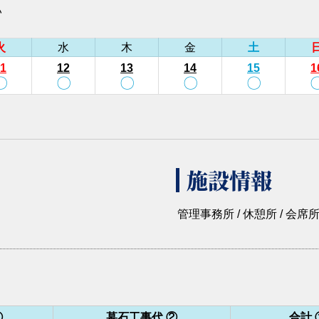
い
火
水
木
金
土
1
12
13
14
15
1
〇
〇
〇
〇
〇
施設情報
管理事務所 / 休憩所 / 会席所 
①
墓石工事代 ②
合計 