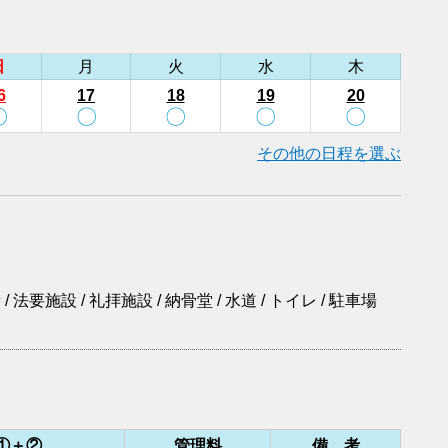
日
月
火
水
木
6
17
18
19
20
〇
〇
〇
〇
〇
その他の日程を選ぶ
/ 法要施設 / 礼拝施設 / 納骨堂 / 水道 / トイレ / 駐車場
①＋②
管理料
備 考