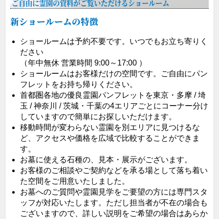
ご自由に霊園の資料がご覧いただけるショールーム
新ショールームの特徴
ショールームは予約不要です。いつでもお立ち寄りく
ださい
（年中無休 営業時間 9:00～17:00 ）
ショールームはお客様だけの空間です。ご自由にパン
フレットをお持ち帰りください。
首都圏各地の優良霊園パンフレットを東京・多摩 / 埼
玉 / 神奈川 / 茨城・千葉の4エリアごとにコーナー分け
していますので簡単にお探しいただけます。
移動時間が変わらない霊園を別エリアに見つけるな
ど、アクセスや価格を広域で比較することができま
す。
お墓に使える石種の、見本・展示がございます。
お客様のご相談やご契約などを承る場として落ち着い
た空間をご用意いたしました。
お墓へのご質問や霊園見学をご要望の方には専門スタ
ッフが対応いたします。ただし担当者が不在の場合も
ございますので、詳しい説明をご希望の場合はあらか