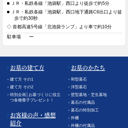
ＪＲ・私鉄各線「池袋駅」西口より徒歩で約5分
ＪＲ・私鉄各線「池袋駅」西口地下通路C6出口より徒
歩で約30秒
首都高速5号線「北池袋ランプ」より車で約10分
駐車場
ー
お墓の建て方
お墓のかたち
建て方 その1
和型墓石
建て方 その2
洋型墓石
特別企画│お墓づくりに役立
壁型墓地・芝生墓地
つ各種冊子プレゼント！
墓石の付属品
墓石の特別加工
お客様の声・感想
外柵
紹介
外柵の付属品