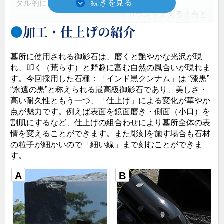
タル的にご提案します。
ド黒クンナム」
※ガラスを支える土台と
拝石は軽やかな印象の
加工・仕上げの紹介
「銀寿」
墓所に使用される御影石は、磨くと艶やかな光沢が現
れ、叩く（荒らす）と野趣に富む自然の風合いが現れま
す。今回採用した石種：「インド黒クンナム」は “漆黒”
“永遠の黒”と称えられる最高級御影石であり、美しさ・
高い耐久性ともう一つ、「仕上げ」による変化が華やか
点が魅力です。例えば表面を鏡面磨き・側面（小口）を
割肌にするなど、仕上げの組合わせにより墓所全体の表
情を変えることができます。また彫刻を施す場合も石材
の粒子が細かいので「細い線」まで刻むことができま
す。
耐震対策・構造計算
動線・空間設計
A
B
地震に備え構造を検討、
快適・安全に墓参ができ
耐震工法にて施工（画像
るよう、拝む姿勢・花を
は耐震ボンドを塗布する
供える姿勢となった場合
場面。石材と立体的に組
の必要空間の確保、床の
み上げていきます）
防滑対策などをご提案し