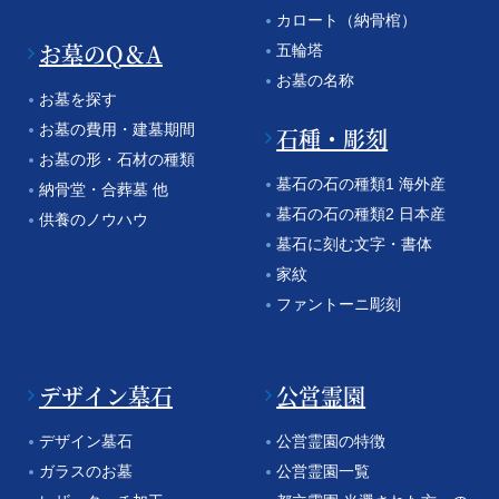
カロート（納骨棺）
お墓のQ＆A
五輪塔
お墓の名称
お墓を探す
お墓の費用・建墓期間
石種・彫刻
お墓の形・石材の種類
墓石の石の種類1 海外産
納骨堂・合葬墓 他
墓石の石の種類2 日本産
供養のノウハウ
墓石に刻む文字・書体
家紋
ファントーニ彫刻
デザイン墓石
公営霊園
デザイン墓石
公営霊園の特徴
ガラスのお墓
公営霊園一覧