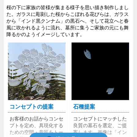
桜の下に家族の皆様が集まる様子を思い描き制作しまし
た。ガラスに彫刻した桜からこぼれる花びらは、ガラス
から「インド黒クンナム」の黒石へ、そして花立へと春
風に吹かれるように流れ、墓所に集うご家族の元にも舞
降るかのようイメージしています。
コンセプトの提案
石種提案
お客様のお話からコンセ
コンセプトにマッチした
プトを定め、具現化する
良質の墓石を選定、ご提
ための空間・意匠をトー
案します。画像は「イン