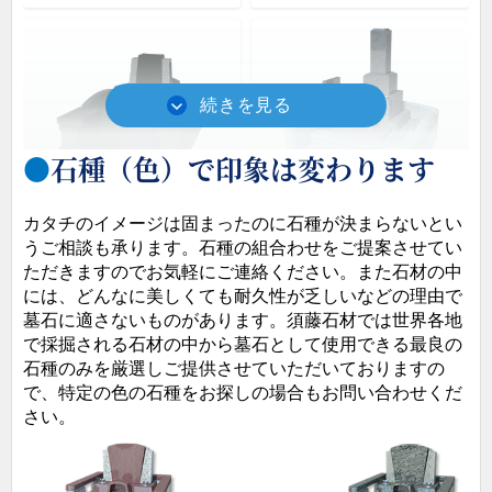
石種（色）で印象は変わります
重厚感と品格を表現。洗
伝統的な和型墓石にも合
カタチのイメージは固まったのに石種が決まらないとい
練された、心を落ち着か
うよう、全体に柔らかさ
うご相談も承ります。石種の組合わせをご提案させてい
せるデザインです。
を纏ったシンプルなデザ
ただきますのでお気軽にご連絡ください。また石材の中
インに仕上げました。
には、どんなに美しくても耐久性が乏しいなどの理由で
墓石に適さないものがあります。須藤石材では世界各地
で採掘される石材の中から墓石として使用できる最良の
石種のみを厳選しご提供させていただいておりますの
で、特定の色の石種をお探しの場合もお問い合わせくだ
さい。