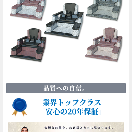
竿石・中台・香炉部分を
先祖に寄り添い支えあう
ハート型で組み上げ、シ
家族の姿を表した温かな
ックなオリーブグリーン
デザインとなっておりま
ラインで引き締めた、オ
す。
ブジェのようなお墓。
品質への自信。
業界トップクラス
「安心の20年保証」
天を仰ぎ太陽をイメージ
丸みを帯び水平を強調し
したシンプルな円のデザ
たフォルムで、お参りに
インは、祈りを捧げる家
来た人を包み込む、優し