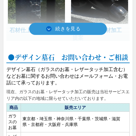
ます。
石材仕上げ提案
デザイン・石材加工
提案
画像：割肌仕上
画像：R面への彫刻
デザイン墓石 お問い合わせ・ご相談
Ｃ
D
デザイン墓石（ガラスのお墓・レザータッチ加工含む）
などお墓に関するお問い合わせはメールフォーム・お電
墓所機能の提案
話にて承っております。
お客様の墓参に合わせ相
現在、ガラスのお墓・レザータッチ加工の販売は当社サービスエ
応しい機能をご提案しま
リア内の以下の地域に限らせていただいております。
す。
商品
販売エリア
（画像は蓋付き花入れ）
ガラ
東京都・埼玉県・神奈川県・千葉県・茨城県・滋賀
スの
デザイン・石材加工
墓石加工提案
県・京都府・大阪府・兵庫県
お墓
のご提案