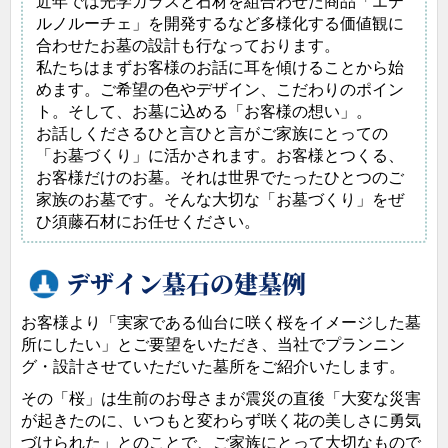
近年では光学ガラスと石材を組合わせた商品「エテ
ルノルーチェ」を開発するなど多様化する価値観に
合わせたお墓の設計も行なっております。
私たちはまずお客様のお話に耳を傾けることから始
めます。ご希望の色やデザイン、こだわりのポイン
ト。そして、お墓に込める「お客様の想い」。
お話しくださるひと言ひと言がご家族にとっての
「お墓づくり」に活かされます。お客様とつくる、
お客様だけのお墓。それは世界でたったひとつのご
家族のお墓です。そんな大切な「お墓づくり」をぜ
ひ須藤石材にお任せください。
デザイン墓石の建墓例
お客様より「実家である仙台に咲く桜をイメージした墓
所にしたい」とご要望をいただき、当社でプランニン
グ・設計させていただいた墓所をご紹介いたします。
その「桜」は生前のお母さまが震災の直後「大変な災害
が起きたのに、いつもと変わらず咲く花の美しさに勇気
づけられた」とのことで、ご家族にとって大切なもので