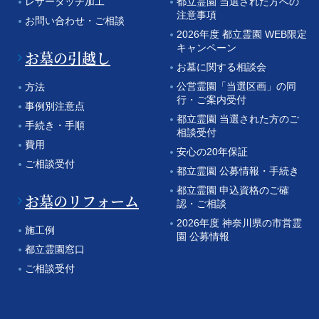
レザータッチ加工
都立霊園 当選された方への
注意事項
お問い合わせ・ご相談
2026年度 都立霊園 WEB限定
キャンペーン
お墓の引越し
お墓に関する相談会
公営霊園「当選区画」の同
方法
行・ご案内受付
事例別注意点
都立霊園 当選された方のご
手続き・手順
相談受付
費用
安心の20年保証
ご相談受付
都立霊園 公募情報・手続き
都立霊園 申込資格のご確
お墓のリフォーム
認・ご相談
2026年度 神奈川県の市営霊
施工例
園 公募情報
都立霊園窓口
ご相談受付