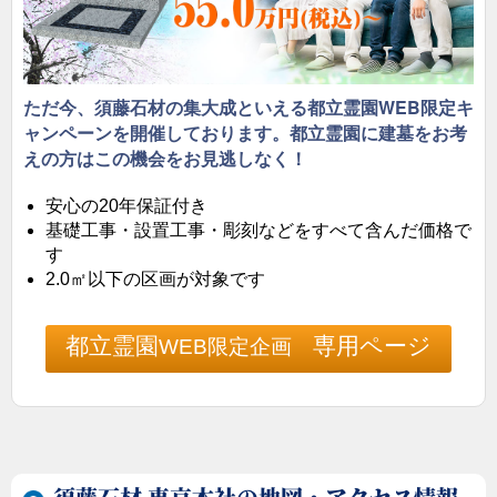
ガラスのお墓「エテルノルーチェ」
（須藤石材開発）
ただ今、須藤石材の集大成といえる都立霊園WEB限定キ
ャンペーンを開催しております。都立霊園に建墓をお考
えの方はこの機会をお見逃しなく！
安心の20年保証付き
基礎工事・設置工事・彫刻などをすべて含んだ価格で
す
2.0㎡以下の区画が対象です
都立霊園
専用ページ
WEB限定企画
花崗岩のダイヤモンドと称される「庵治石」のお墓。