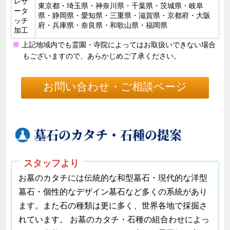
レザ
東京都・埼玉県・神奈川県・千葉県・茨城県・岐阜
ータ
画像：R面への彫刻
画像：亀腹加工
県・静岡県・愛知県・三重県・滋賀県・京都府・大阪
ッチ
府・兵庫県・奈良県・和歌山県・福岡県
加工
E
上記地域内でも霊園・寺院によってはお取扱いできない場合
もございますので、あらかじめご了承ください。
お問い合わせ・ご相談ページ
墓石のカタチ・石種の提案
デザイン・石材加工
提案
画像：彫刻
お墓のカタチには伝統的な和型墓石・現代的な洋型
墓石・個性的なデザイン墓石など多くの系統があり
ます。また石の種類は更に多く、世界各地で採掘さ
れています。 お墓のカタチ・石種の組合わせによっ