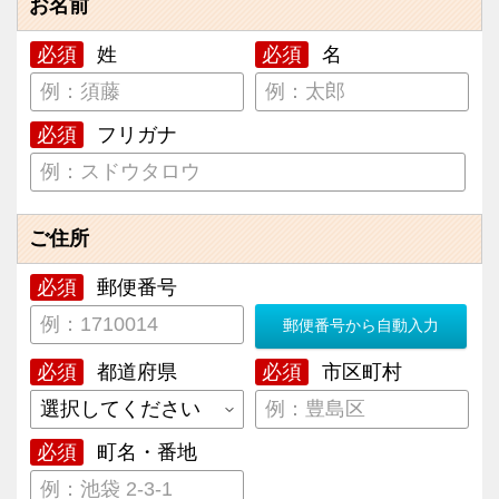
お名前
必須
姓
必須
名
必須
フリガナ
ご住所
必須
郵便番号
郵便番号から自動入力
必須
都道府県
必須
市区町村
必須
町名・番地