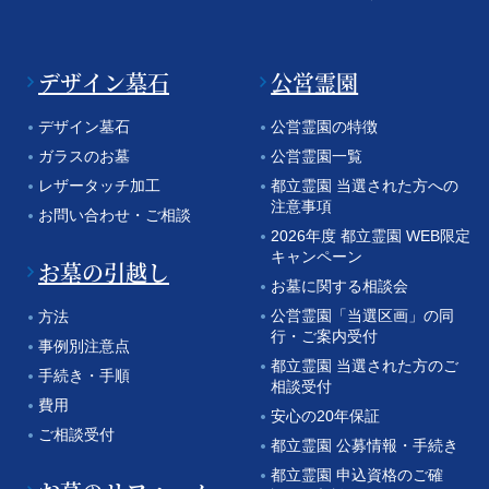
デザイン墓石
公営霊園
デザイン墓石
公営霊園の特徴
ガラスのお墓
公営霊園一覧
レザータッチ加工
都立霊園 当選された方への
注意事項
お問い合わせ・ご相談
2026年度 都立霊園 WEB限定
キャンペーン
お墓の引越し
お墓に関する相談会
公営霊園「当選区画」の同
方法
行・ご案内受付
事例別注意点
都立霊園 当選された方のご
手続き・手順
相談受付
費用
安心の20年保証
ご相談受付
都立霊園 公募情報・手続き
都立霊園 申込資格のご確