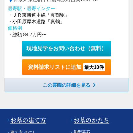
最寄駅・最寄インター
・ＪＲ東海道本線「真鶴駅」
・小田原厚木道路「真鶴」
価格例
・総額 84.7万円〜
現地見学をお問い合わせ
（無料）
資料請求リストに追加
最大10件
この霊園の詳細を見る
お墓の建て方
お墓のかたち
建て方 その1
和型墓石