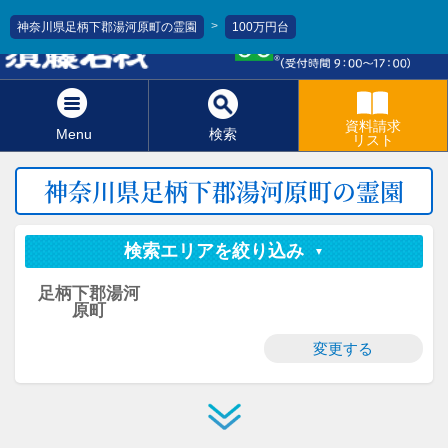
>
神奈川県足柄下郡湯河原町の霊園
100万円台
0120-811-966
資料請求
Menu
検索
リスト
神奈川県足柄下郡湯河原町の霊園
検索エリアを絞り込み
足柄下郡湯河
原町
変更する