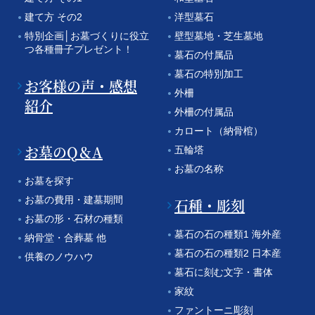
建て方 その2
洋型墓石
特別企画│お墓づくりに役立
壁型墓地・芝生墓地
つ各種冊子プレゼント！
墓石の付属品
墓石の特別加工
お客様の声・感想
外柵
紹介
外柵の付属品
カロート（納骨棺）
お墓のQ＆A
五輪塔
お墓の名称
お墓を探す
お墓の費用・建墓期間
石種・彫刻
お墓の形・石材の種類
墓石の石の種類1 海外産
納骨堂・合葬墓 他
墓石の石の種類2 日本産
供養のノウハウ
墓石に刻む文字・書体
家紋
ファントーニ彫刻