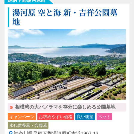
足柄下郡湯河原町
湯河原 空と海 新・吉祥公園墓
地
相模湾の大パノラマを存分に楽しめる公園墓地
キャンペーン
お求めやすい価格
良い眺望
ペット
永代供養墓・合葬墓
神奈川県足柄下郡湯河原町吉浜1967-13