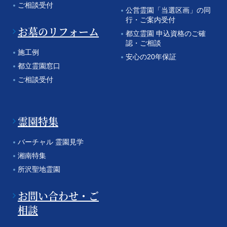
ご相談受付
公営霊園「当選区画」の同
行・ご案内受付
お墓のリフォーム
都立霊園 申込資格のご確
認・ご相談
施工例
安心の20年保証
都立霊園窓口
ご相談受付
霊園特集
バーチャル 霊園見学
湘南特集
所沢聖地霊園
お問い合わせ・ご
相談