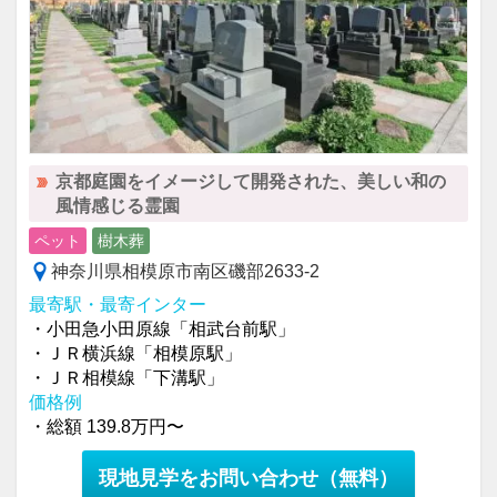
京都庭園をイメージして開発された、美しい和の
風情感じる霊園
ペット
樹木葬
神奈川県相模原市南区磯部2633-2
最寄駅・最寄インター
・小田急小田原線「相武台前駅」
・ＪＲ横浜線「相模原駅」
・ＪＲ相模線「下溝駅」
価格例
・総額 139.8万円〜
現地見学をお問い合わせ
（無料）