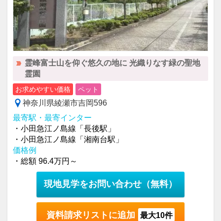
霊峰富士山を仰ぐ悠久の地に 光織りなす緑の聖地
霊園
お求めやすい価格
ペット
神奈川県綾瀬市吉岡596
最寄駅・最寄インター
・小田急江ノ島線「長後駅」
・小田急江ノ島線「湘南台駅」
価格例
・総額 96.4万円～
現地見学をお問い合わせ
（無料）
資料請求リストに追加
最大10件