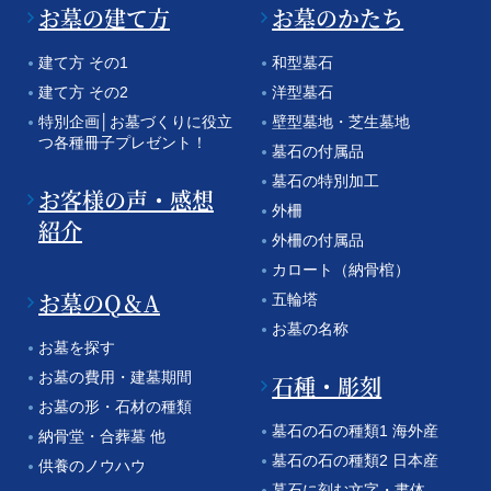
お墓の建て方
お墓のかたち
建て方 その1
和型墓石
建て方 その2
洋型墓石
特別企画│お墓づくりに役立
壁型墓地・芝生墓地
つ各種冊子プレゼント！
墓石の付属品
墓石の特別加工
お客様の声・感想
外柵
紹介
外柵の付属品
カロート（納骨棺）
お墓のQ＆A
五輪塔
お墓の名称
お墓を探す
お墓の費用・建墓期間
石種・彫刻
お墓の形・石材の種類
墓石の石の種類1 海外産
納骨堂・合葬墓 他
墓石の石の種類2 日本産
供養のノウハウ
墓石に刻む文字・書体