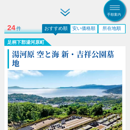
手順案内
24
件
おすすめ順
安い価格順
所在地順
足柄下郡湯河原町
湯河原 空と海 新・吉祥公園墓
地