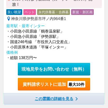
放！
良い眺望
ペット
永代供養墓・合葬墓
新規・新区画
神奈川県伊勢原市坪ノ内964番1
最寄駅・最寄インター
・小田急小田原線「鶴巻温泉駅」
・小田急小田原線「伊勢原駅」
・国道246号線 「市役所入口交差点」
・小田原厚木道路「平塚インター」
価格例
・総額 138万円〜
現地見学をお問い合わせ
（無料）
資料請求リストに追加
最大10件
この霊園の詳細を見る