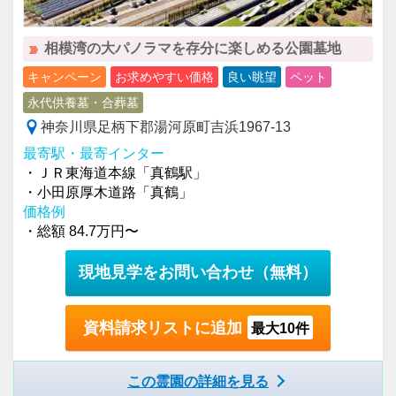
相模湾の大パノラマを存分に楽しめる公園墓地
キャンペーン
お求めやすい価格
良い眺望
ペット
永代供養墓・合葬墓
神奈川県足柄下郡湯河原町吉浜1967-13
最寄駅・最寄インター
・ＪＲ東海道本線「真鶴駅」
・小田原厚木道路「真鶴」
価格例
・総額 84.7万円〜
現地見学をお問い合わせ
（無料）
資料請求リストに追加
最大10件
この霊園の詳細を見る