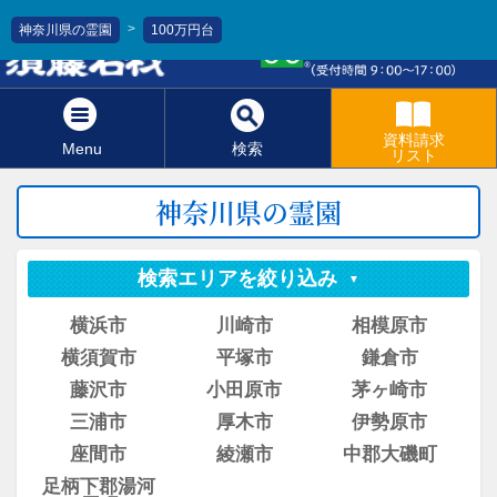
>
神奈川県の霊園
100万円台
0120-811-966
資料請求
Menu
検索
リスト
神奈川県の霊園
検索エリアを絞り込み
横浜市
川崎市
相模原市
横須賀市
平塚市
鎌倉市
藤沢市
小田原市
茅ヶ崎市
三浦市
厚木市
伊勢原市
座間市
綾瀬市
中郡大磯町
足柄下郡湯河