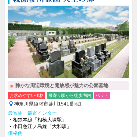
静かな周辺環境と開放感が魅力の公園墓地
お求めやすい価格
最寄り駅から徒歩圏内
ペット
神奈川県綾瀬市蓼川1541番地1
最寄駅・最寄インター
・相鉄本線「相模大塚駅」
・小田急江ノ島線「大和駅」
価格例