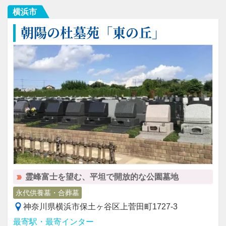
横浜市
朝陽の杜墓苑「東の丘」
霊峰富士を望む、平坦で開放的な公園墓地
永代供養墓・合葬墓
神奈川県横浜市保土ヶ谷区上菅田町1727-3
最寄駅・最寄インター