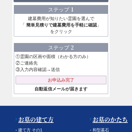
1
ステップ
建墓費用が知りたい霊園を選んで
「
簡単見積りで建墓費用を手軽に確認
」
をクリック
2
ステップ
①霊園の区画や面積（わかる方のみ）
②ご連絡先
③入力内容確認→送信
お申込み完了
自動返信メールが届きます
お墓の建て方
お墓のかたち
建て方 その1
和型墓石