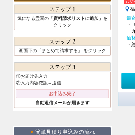
お求
1
福
ステップ
最
気になる霊園の
「資料請求リストに追加」
を
・
クリック
・
価
2
ステップ
・総
画面下の
「まとめて請求する」
をクリック
3
ステップ
①お届け先入力
②入力内容確認→送信
お申込み完了
自動返信メールが届きます
簡単見積り申込みの流れ