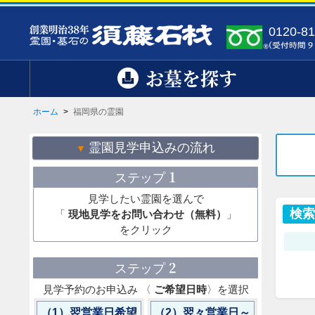
0120-81
お墓を探す
ホーム
>
福岡県の霊園
霊園見学申込みの流れ
1
ステップ
見学したい霊園を選んで
検
「
現地見学をお問い合わせ（無料）
」
をクリック
2
ステップ
見学予約のお申込み 〈
ご希望日時
〉を選択
（1）翌営業日希望
（2）翌々営業日～