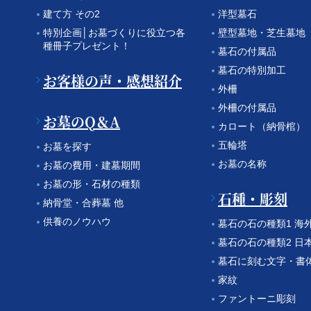
建て方 その2
洋型墓石
特別企画│お墓づくりに役立つ各
壁型墓地・芝生墓地
種冊子プレゼント！
墓石の付属品
墓石の特別加工
お客様の声・感想紹介
外柵
外柵の付属品
お墓のQ＆A
カロート（納骨棺）
五輪塔
お墓を探す
お墓の名称
お墓の費用・建墓期間
お墓の形・石材の種類
石種・彫刻
納骨堂・合葬墓 他
供養のノウハウ
墓石の石の種類1 海
墓石の石の種類2 日
墓石に刻む文字・書
家紋
ファントーニ彫刻