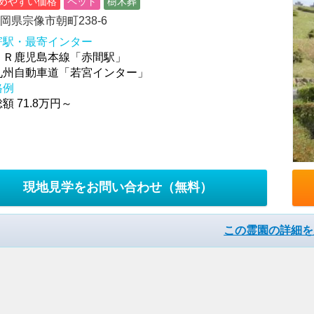
めやすい価格
ペット
樹木葬
岡県宗像市朝町238-6
寄駅・最寄インター
ＪＲ鹿児島本線「赤間駅」
九州自動車道「若宮インター」
格例
額 71.8万円～
現地見学をお問い合わせ
（無料）
この霊園の詳細を