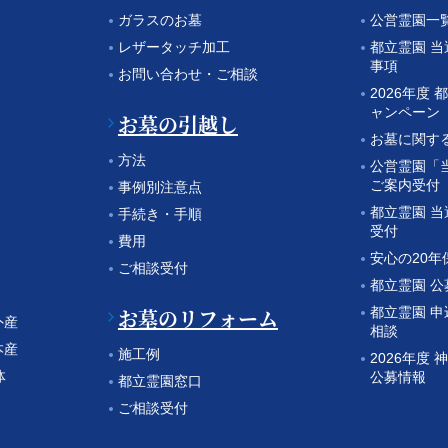
ガラスのお墓
公営霊園一
レザータッチ加工
都立霊園 
事項
お問い合わせ・ご相談
2026年度 
ャンペーン
お墓の引越し
お墓に関す
方法
公営霊園「
ご案内受付
事例別注意点
都立霊園 
手続き・手順
受付
費用
安心の20年
ご相談受付
都立霊園 
お墓のリフォーム
都立霊園 
外産
相談
本産
施工例
2026年度
体
公募情報
都立霊園窓口
ご相談受付