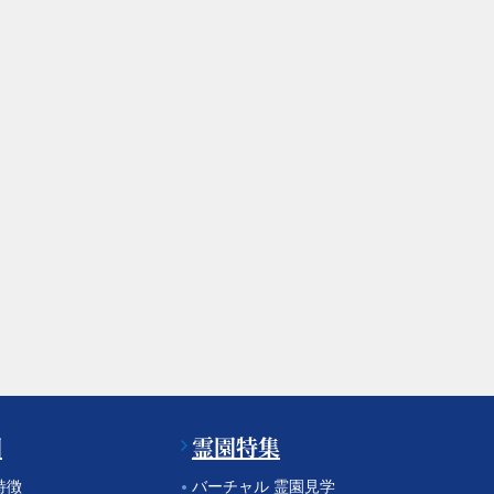
園
霊園特集
特徴
バーチャル 霊園見学