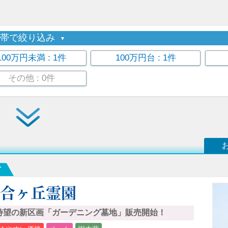
格帯で絞り込み
100万円未満
: 1件
100万円台
: 1件
その他
: 0件
市
百合ヶ丘霊園
待望の新区画「ガーデニング墓地」販売開始！