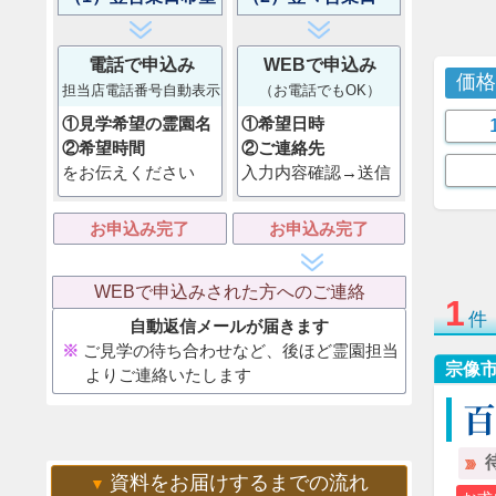
電話で申込み
WEBで申込み
価
担当店電話番号自動表示
（お電話でもOK）
①見学希望の霊園名
①希望日時
②希望時間
②ご連絡先
をお伝えください
入力内容確認→送信
お申込み完了
お申込み完了
WEBで申込みされた方へのご連絡
1
件
自動返信メールが届きます
ご見学の待ち合わせなど、後ほど霊園担当
宗像
よりご連絡いたします
資料をお届けするまでの流れ