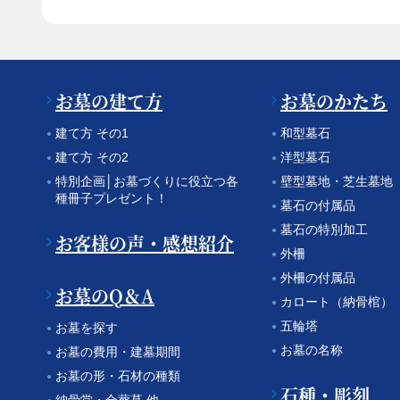
お墓の建て方
お墓のかたち
建て方 その1
和型墓石
建て方 その2
洋型墓石
特別企画│お墓づくりに役立つ各
壁型墓地・芝生墓地
種冊子プレゼント！
墓石の付属品
墓石の特別加工
お客様の声・感想紹介
外柵
外柵の付属品
お墓のQ＆A
カロート（納骨棺）
五輪塔
お墓を探す
お墓の名称
お墓の費用・建墓期間
お墓の形・石材の種類
石種・彫刻
納骨堂・合葬墓 他