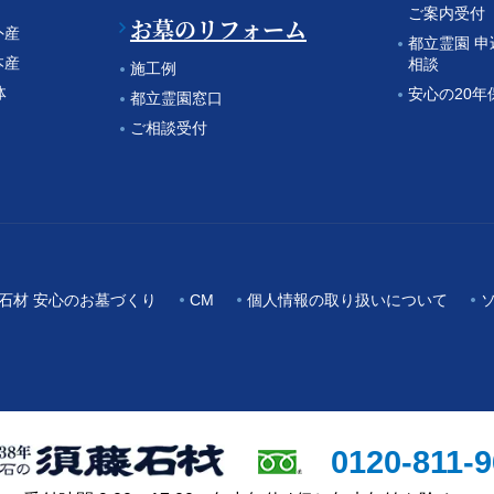
ご案内受付
お墓のリフォーム
外産
都立霊園 
本産
相談
施工例
体
安心の20年
都立霊園窓口
ご相談受付
石材 安心のお墓づくり
CM
個人情報の取り扱いについて
0120-811-