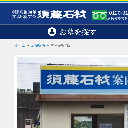
0120-81
お墓を探す
ホーム
>
店舗案内
>
春秋苑案内所