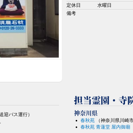
定休日
水曜日
備考
担当霊園・寺
神奈川県
日送迎バス運行）
春秋苑
（神奈川県川崎
分
春秋苑 青蓮堂 屋内御廟