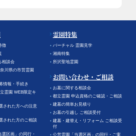
園
霊園特集
特徴
バーチャル 霊園見学
覧
湘南特集
る相談会
所沢聖地霊園
 神奈川県の市営霊園
お問い合わせ・ご相談
公募情報・手続き
お墓に関する相談会
都立霊園 WEB限定キ
都立霊園 申込資格のご確認・ご相談
建墓の簡単お見積り
当選された方への注意
お墓の引越し ご相談受付
当選された方のご相談
建墓・建替え・リフォーム ご相談受
付
当選区画」の同行・
公営霊園「当選区画」の同行・ご案