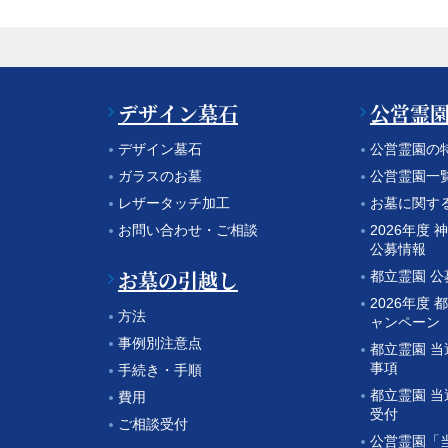
デザイン墓石
公営霊
デザイン墓石
公営霊園の
ガラスのお墓
公営霊園一
レザータッチ加工
お墓に関す
お問い合わせ・ご相談
2026年度
公募情報
お墓の引越し
都立霊園 
2026年度 
方法
ャンペーン
事例別注意点
都立霊園 
事項
手続き・手順
都立霊園 
費用
受付
ご相談受付
公営霊園「