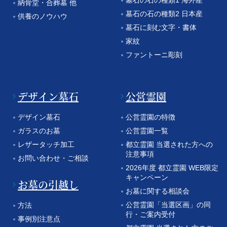
納骨堂・合葬墓 他
墓石の石の種類2 日本産
供養のノウハウ
墓石に刻む文字・書体
家紋
ファントーニ彫刻
デザイン墓石
公営霊園
デザイン墓石
公営霊園の特徴
ガラスのお墓
公営霊園一覧
レザータッチ加工
都立霊園 当選された方への
注意事項
お問い合わせ・ご相談
2026年度 都立霊園 WEB限定
キャンペーン
お墓の引越し
お墓に関する相談会
公営霊園「当選区画」の同
方法
行・ご案内受付
事例別注意点