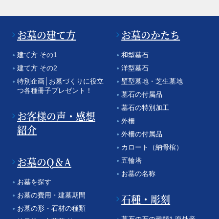
お墓の建て方
お墓のかたち
建て方 その1
和型墓石
建て方 その2
洋型墓石
特別企画│お墓づくりに役立
壁型墓地・芝生墓地
つ各種冊子プレゼント！
墓石の付属品
墓石の特別加工
お客様の声・感想
外柵
紹介
外柵の付属品
カロート（納骨棺）
お墓のQ＆A
五輪塔
お墓の名称
お墓を探す
お墓の費用・建墓期間
石種・彫刻
お墓の形・石材の種類
墓石の石の種類1 海外産