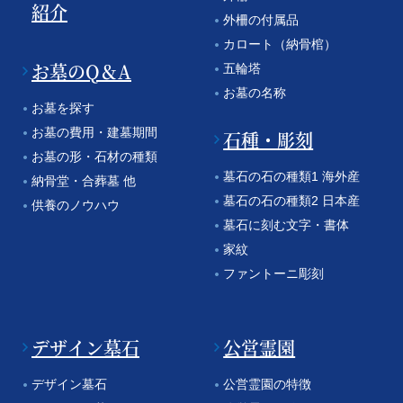
紹介
外柵の付属品
カロート（納骨棺）
お墓のQ＆A
五輪塔
お墓の名称
お墓を探す
お墓の費用・建墓期間
石種・彫刻
お墓の形・石材の種類
墓石の石の種類1 海外産
納骨堂・合葬墓 他
墓石の石の種類2 日本産
供養のノウハウ
墓石に刻む文字・書体
家紋
ファントーニ彫刻
デザイン墓石
公営霊園
デザイン墓石
公営霊園の特徴