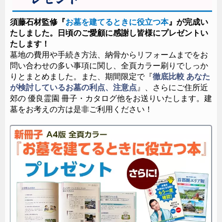
た空間をご用意いたしました。
須藤石材監修『
お墓を建てるときに役立つ本
』が完成い
たしました。日頃のご愛顧に感謝し皆様にプレゼントい
たします！
墓地の費用や手続き方法、納骨からリフォームまでをお
問い合わせの多い事項に関し、全頁カラー刷りでしっか
りとまとめました。また、期間限定で『
徹底比較 あなた
が検討しているお墓の利点、注意点
』、さらにご住所近
郊の 優良霊園 冊子・カタログ他をお送りいたします。建
墓をお考えの方は是非ご利用ください！
池袋駅地下通路C6出口の目の前です。旧マルイ・シ
ティの向かいにあたりお買い物にも便利な立地です。