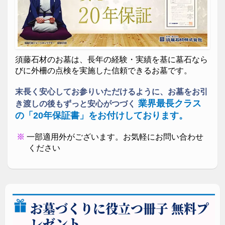
須藤石材のお墓は、長年の経験・実績を基に墓石なら
花崗岩のダイヤモンドと称される「庵治石」のお墓。
びに外柵の点検を実施した信頼できるお墓です。
末長く安心してお参りいただけるように、お墓をお引
業界最長クラス
き渡しの後もずっと安心がつづく
の「20年保証書」をお付けしております。
一部適用外がございます。お気軽にお問い合わせ
ください
お墓づくりに役立つ冊子 無料プ
レゼント
お客様のご相談やご契約などを承る場として落ち着い