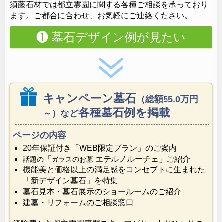
須藤石材では都立霊園に関する各種ご相談を承っており
ます。ご都合に合わせ、お気軽にご連絡ください。
❶
墓石デザイン例が見たい
キャンペーン墓石
（総額55.0万円
各種墓石例を掲載
～）など
ページの内容
20年保証付き「WEB限定プラン」のご案内
「
エテルノルーチェ」ご紹介
話題の
ガラスのお墓
機能美と価格以上の満足感をコンセプトに生まれた
「新デザイン墓石」を特集
墓石見本・墓石展示のショールームのご紹介
建墓・リフォームのご相談窓口