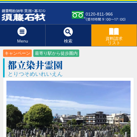
0120-811-966
資料請求
Menu
検索
リスト
キャンペーン
最寄り駅から徒歩圏内
都立染井霊園
とりつそめいれいえん