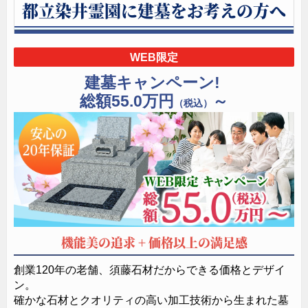
都立染井霊園に建墓をお考えの方へ
WEB限定
建墓キャンペーン!
総額55.0万円
～
（税込）
機能美の追求 + 価格以上の満足感
創業120年の老舗、須藤石材だからできる価格とデザイ
ン。
確かな石材とクオリティの高い加工技術から生まれた墓