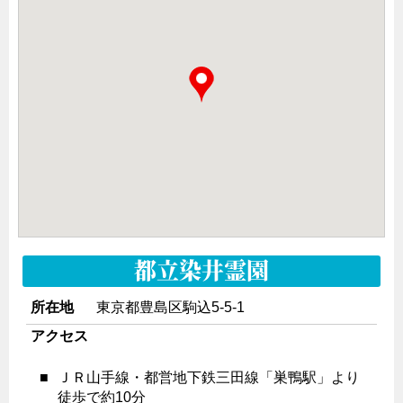
都立染井霊園
所在地
東京都豊島区駒込5-5-1
アクセス
■
ＪＲ山手線・都営地下鉄三田線「巣鴨駅」より
徒歩で約10分