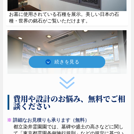
お墓に使用されている石種を展示。美しい日本の石
種・世界の銘石がご覧いただけます。
レザータッチ加工
最新技術を用いたレザータッチ加工の落ち着いた質感
は造形の陰影を印象的に表しフォルム本来の持つ魅力
を際立たせます。
デザイン墓石 お問い合わせ
費用や設計のお悩み、無料でご相
談ください
首都圏各地をの優良霊園パンフレットを一同に集めま
した。東京・多摩 / 埼玉 / 神奈川 / 茨城・千葉の4エリ
詳細なお見積りも承ります（無料）
アごとにコーナー分けしています。
都立染井霊園園では、墓碑や盛土の高さなどに関し
て「東京都霊園条例施行規則」などの規定に基づい