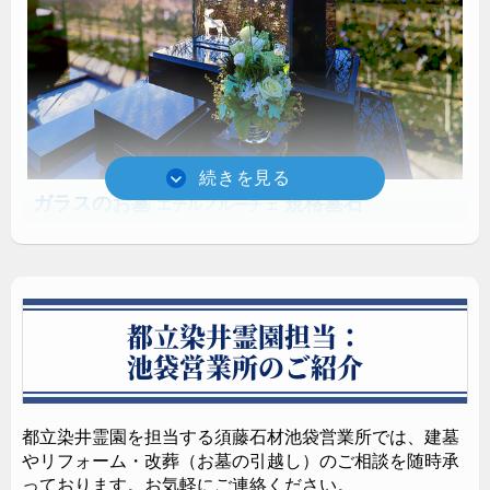
10:00～11:00
8月08日（土）
14:00～15:00
10:00～11:00
8月15日（土）
14:00～15:00
10:00～11:00
8月22日（土）
14:00～15:00
10:00～11:00
ガラスのお墓
規格墓石
エテルノルーチェ
8月29日（土）
14:00～15:00
須藤石材が開発したガラスのお墓は、10cmの光学ガ
ラスを用いるため圧巻の存在感を放ちます。耐久性と
透明度が高いため真夏の炎天下でも熱くありません。
都立染井霊園担当：
相談会参加申込方法
池袋営業所のご紹介
メールフォームから申込み
都立染井霊園を担当する須藤石材池袋営業所では、建墓
やリフォーム・改葬（お墓の引越し）のご相談を随時承
↓入力欄に移動
っております。お気軽にご連絡ください。