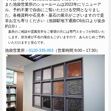
また池袋営業所のショールームは2022年にリニューア
ル、予約不要で自由にご覧いただける空間となりまし
お電話から申込み
た。各種資料や石見本・墓石の展示がございますので是
非お立ち寄りください（池袋駅地下通路C6出口より徒歩
0120-335-003
約1分）。
（受付時間 9:00～17:00）
墓所のご相談や霊園見学をご要望の方には専門スタッフが対応いた
ガラスのお墓
デザイン墓石
エテルノルーチェ
します。担当者が不在の場合もございますので、あらかじめご予約
※「相談会参加希望」とお伝えください。
いただけますと安心です。
施主様の故郷に咲く桜をモチーフにプランニング、設
計デザイン・加工・建墓した墓所です。
池袋営業所：
0120-335-003
（営業時間 9:00～17:30）