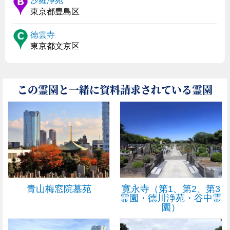
沙羅浄苑
東京都豊島区
徳雲寺
東京都文京区
この霊園と一緒に資料請求されている霊園
青山梅窓院墓苑
寛永寺（第1、第2、第3
霊園・德川浄苑・谷中霊
園）