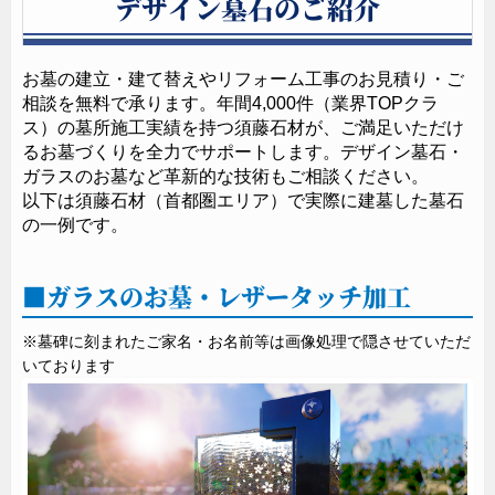
デザイン墓石のご紹介
お墓の建立・建て替えやリフォーム工事のお見積り・ご
相談を無料で承ります。年間4,000件（業界TOPクラ
ス）の墓所施工実績を持つ須藤石材が、ご満足いただけ
るお墓づくりを全力でサポートします。デザイン墓石・
ガラスのお墓など革新的な技術もご相談ください。
以下は須藤石材（首都圏エリア）で実際に建墓した墓石
の一例です。
ガラスのお墓・レザータッチ加工
開催日時
※墓碑に刻まれたご家名・お名前等は画像処理で隠させていただ
いております
開催日
時間
10:00～11:00
8月01日（土）
14:00～15:00