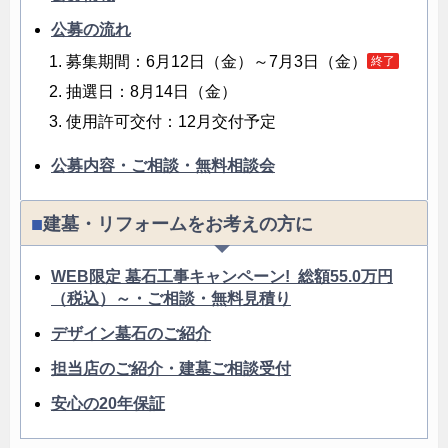
後ろ姿も洗練が際立つデザインに仕上がりました。側
面に彫刻を施す仕様となります。
公募の流れ
募集期間：6月12日（金）～7月3日（金）
終了
抽選日：8月14日（金）
使用許可交付：12月交付予定
公募内容・ご相談・無料相談会
建墓・リフォームをお考えの方に
WEB限定 墓石工事キャンペーン! 総額55.0万円
（税込）～・ご相談・無料見積り
デザイン墓石のご紹介
担当店のご紹介・建墓ご相談受付
シンプルで上品なデザインが周囲と調和し、清潔感と
安心の20年保証
明るさを感じさせます。世代を超えて安心して受け継
ぐことができ、大切な方を祀るにふさわしい佇まいで