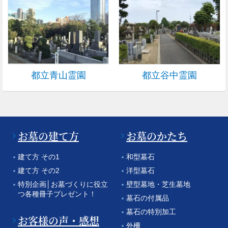
都立青山霊園
都立谷中霊園
お墓の建て方
お墓のかたち
建て方 その1
和型墓石
建て方 その2
洋型墓石
特別企画│お墓づくりに役立
壁型墓地・芝生墓地
つ各種冊子プレゼント！
墓石の付属品
墓石の特別加工
お客様の声・感想
外柵