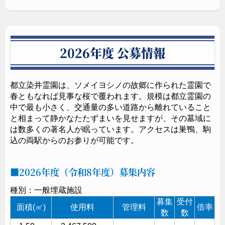
す。
2026年度 公募情報
都立染井霊園は、ソメイヨシノの故郷に作られた霊園で
春ともなれば見事な桜で覆われます。規模は都立霊園の
中で最も小さく、交通量の多い道路から離れていること
と相まって静かなたたずまいを見せますが、その墓域に
は数多くの著名人が眠っています。アクセスは巣鴨、駒
込の両駅からのお参りが可能です。
2026年度（令和8年度）募集内容
種別：一般埋蔵施設
募集
受付
面積(㎡)
使用料
管理料
倍率
数
数