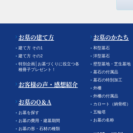
お墓の建て方
お墓のかたち
建て方 その1
和型墓石
建て方 その2
洋型墓石
特別企画│お墓づくりに役立つ各
壁型墓地・芝生墓地
種冊子プレゼント！
墓石の付属品
墓石の特別加工
お客様の声・感想紹介
外柵
外柵の付属品
お墓のQ＆A
カロート（納骨棺）
五輪塔
お墓を探す
お墓の名称
お墓の費用・建墓期間
お墓の形・石材の種類