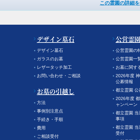
この霊園の詳細を
デザイン墓石
公営霊
デザイン墓石
公営霊園の
ガラスのお墓
公営霊園一
レザータッチ加工
お墓に関す
お問い合わせ・ご相談
2026年度
公募情報
お墓の引越し
都立霊園 
2026年度 
方法
ャンペーン
事例別注意点
都立霊園 
事項
手続き・手順
都立霊園 
費用
受付
ご相談受付