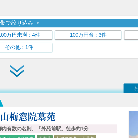
格帯で絞り込み
100万円未満
: 4件
100万円台
: 3件
その他
: 1件
青山梅窓院墓苑
都内有数の名刹、「外苑前駅」徒歩約1分