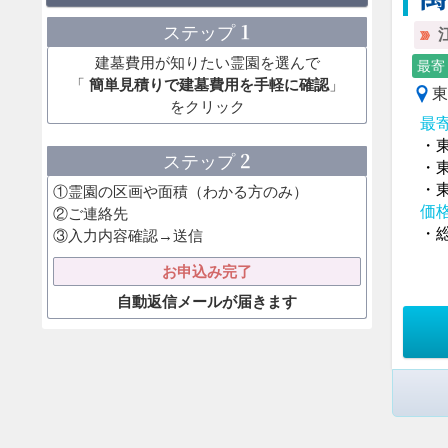
1
ステップ
建墓費用が知りたい霊園を選んで
最寄
「
簡単見積りで建墓費用を手軽に確認
」
東
をクリック
最
・
2
ステップ
・
・
①霊園の区画や面積（わかる方のみ）
価
②ご連絡先
・総
③入力内容確認→送信
お申込み完了
自動返信メールが届きます