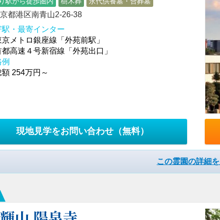
り駅から徒歩圏内
樹木葬
永代供養墓・合葬墓
京都港区南青山2-26-38
寄駅・最寄インター
東京メトロ銀座線「外苑前駅」
首都高速４号新宿線「外苑出口」
格例
額 254万円～
現地見学をお問い合わせ
（無料）
この霊園の詳細を
輝山 陽泉寺