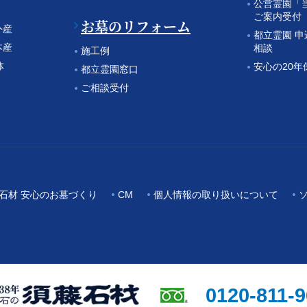
公営霊園「
ご案内受付
お墓のリフォーム
外産
都立霊園 
本産
相談
施工例
体
安心の20年
都立霊園窓口
ご相談受付
石材 安心のお墓づくり
CM
個人情報の取り扱いについて
0120-811-