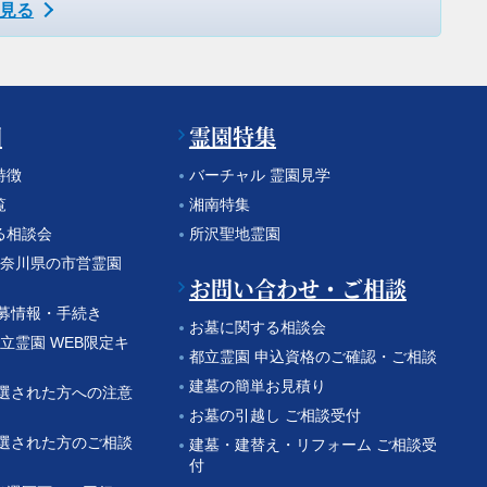
見る
園
霊園特集
特徴
バーチャル 霊園見学
覧
湘南特集
る相談会
所沢聖地霊園
 神奈川県の市営霊園
お問い合わせ・ご相談
公募情報・手続き
お墓に関する相談会
都立霊園 WEB限定キ
都立霊園 申込資格のご確認・ご相談
建墓の簡単お見積り
当選された方への注意
お墓の引越し ご相談受付
当選された方のご相談
建墓・建替え・リフォーム ご相談受
付