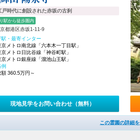
江戸時代に創設された赤坂の古刹
り駅から徒歩圏内
京都港区赤坂1-11-9
寄駅・最寄インター
東京メトロ南北線「六本木一丁目駅」
東京メトロ日比谷線「神谷町駅」
東京メトロ銀座線「溜池山王駅」
格例
額 360.5万円～
現地見学をお問い合わせ
（無料）
この霊園の詳細を