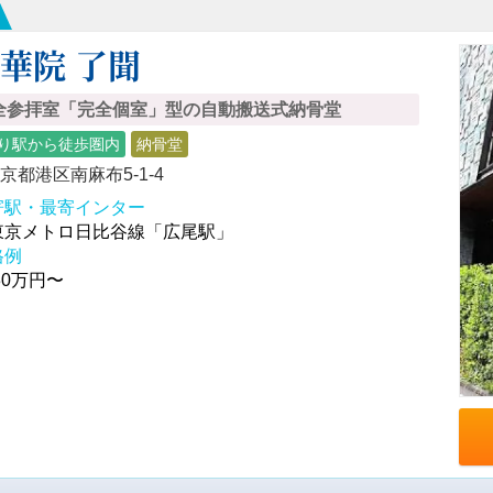
華院 了聞
全参拝室「完全個室」型の自動搬送式納骨堂
り駅から徒歩圏内
納骨堂
京都港区南麻布5-1-4
寄駅・最寄インター
東京メトロ日比谷線「広尾駅」
格例
30万円〜