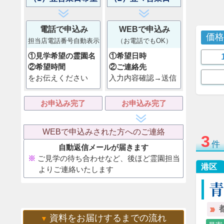
電話で申込み
WEBで申込み
価
担当店電話番号自動表示
（お電話でもOK）
①見学希望の霊園名
①希望日時
②希望時間
②ご連絡先
をお伝えください
入力内容確認→送信
お申込み完了
お申込み完了
WEBで申込みされた方へのご連絡
3
件
自動返信メールが届きます
ご見学の待ち合わせなど、後ほど霊園担当
港区
よりご連絡いたします
資料をお届けするまでの流れ