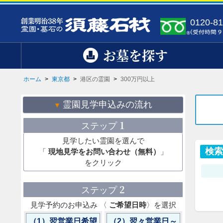
0120-81
お墓を探す
ホーム
>
東京都
>
港区の霊園
>
300万円以上
霊園見学申込みの流れ
1
ステップ
見学したい霊園を選んで
検
「
現地見学をお問い合わせ（無料）
」
をクリック
2
ステップ
見学予約のお申込み 〈
ご希望日時
〉を選択
（1）翌営業日希望
（2）翌々営業日～