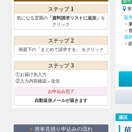
最寄
1
東
ステップ
最
気になる霊園の
「資料請求リストに追加」
を
・
クリック
・
価
2
ステップ
・総
画面下の
「まとめて請求する」
をクリック
3
ステップ
①お届け先入力
②入力内容確認→送信
お申込み完了
自動返信メールが届きます
港区
萬
簡単見積り申込みの流れ