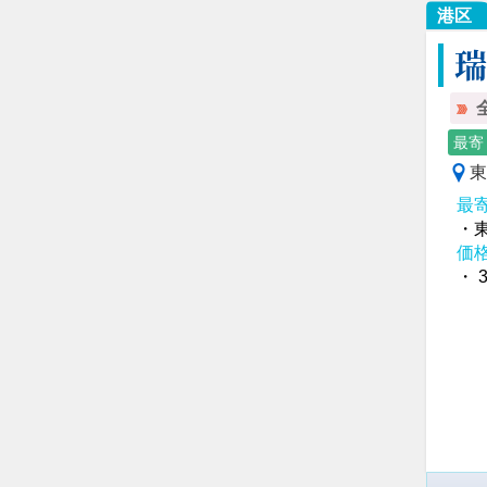
港区
瑞
最寄
東
最
・
価
・ 