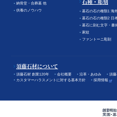
石種・彫刻
納骨堂・合葬墓 他
供養のノウハウ
墓石の石の種類1 海
墓石の石の種類2 日
墓石に刻む文字・書
家紋
ファントーニ彫刻
須藤石材について
須藤石材 創業120年
会社概要
沿革・あゆみ
須藤
カスタマーハラスメントに対する基本方針
採用情報