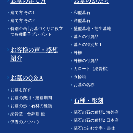
お墓の建て方
お墓のかたち
建て方 その1
和型墓石
建て方 その2
洋型墓石
特別企画│お墓づくりに役立
壁型墓地・芝生墓地
つ各種冊子プレゼント！
墓石の付属品
墓石の特別加工
お客様の声・感想
外柵
紹介
外柵の付属品
カロート（納骨棺）
お墓のQ＆A
五輪塔
お墓の名称
お墓を探す
お墓の費用・建墓期間
石種・彫刻
お墓の形・石材の種類
墓石の石の種類1 海外産
納骨堂・合葬墓 他
墓石の石の種類2 日本産
供養のノウハウ
墓石に刻む文字・書体