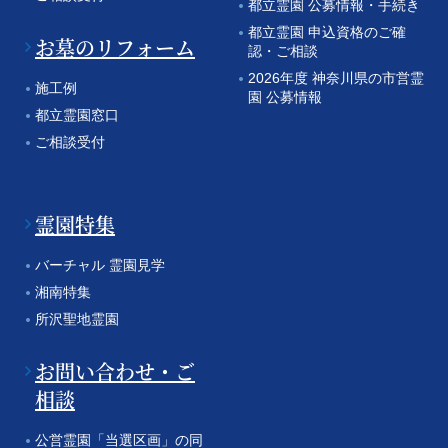
都立霊園 公募情報・手続き
都立霊園 申込資格のご確
お墓のリフォーム
認・ご相談
2026年度 神奈川県の市営霊
施工例
園 公募情報
都立霊園窓口
ご相談受付
霊園特集
バーチャル 霊園見学
湘南特集
所沢聖地霊園
お問い合わせ・ご
相談
公営霊園「当選区画」の同