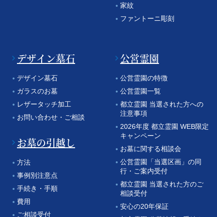
家紋
ファントーニ彫刻
デザイン墓石
公営霊園
デザイン墓石
公営霊園の特徴
ガラスのお墓
公営霊園一覧
レザータッチ加工
都立霊園 当選された方への
注意事項
お問い合わせ・ご相談
2026年度 都立霊園 WEB限定
キャンペーン
お墓の引越し
お墓に関する相談会
公営霊園「当選区画」の同
方法
行・ご案内受付
事例別注意点
都立霊園 当選された方のご
手続き・手順
相談受付
費用
安心の20年保証
ご相談受付