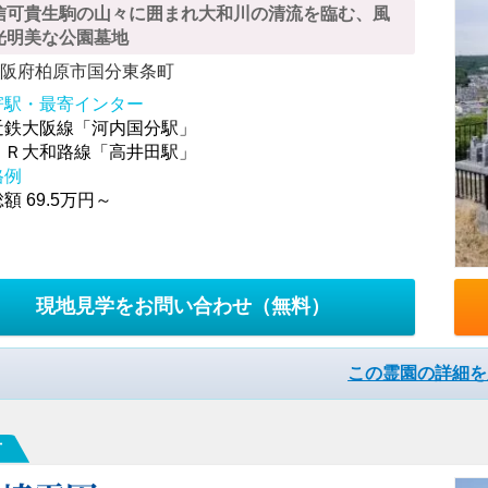
信可貴生駒の山々に囲まれ大和川の清流を臨む、風
光明美な公園墓地
大阪府柏原市国分東条町
寄駅・最寄インター
近鉄大阪線「河内国分駅」
ＪＲ大和路線「高井田駅」
格例
額 69.5万円～
現地見学をお問い合わせ
（無料）
この霊園の詳細を
市