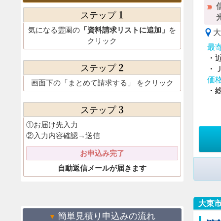
1
ステップ
気になる霊園の
「資料請求リストに追加」
を
クリック
最
・
2
ステップ
・
価
画面下の
「まとめて請求する」
をクリック
・総
3
ステップ
①お届け先入力
②入力内容確認→送信
お申込み完了
自動返信メールが届きます
大東
簡単見積り申込みの流れ