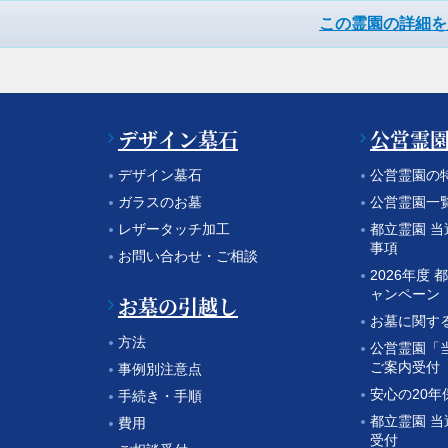
この霊園の詳細を
デザイン墓石
公営霊
デザイン墓石
公営霊園の
ガラスのお墓
公営霊園一
レザータッチ加工
都立霊園 
事項
お問い合わせ・ご相談
2026年度 
ャンペーン
お墓の引越し
お墓に関す
方法
公営霊園「
ご案内受付
事例別注意点
安心の20年
手続き・手順
都立霊園 
費用
受付