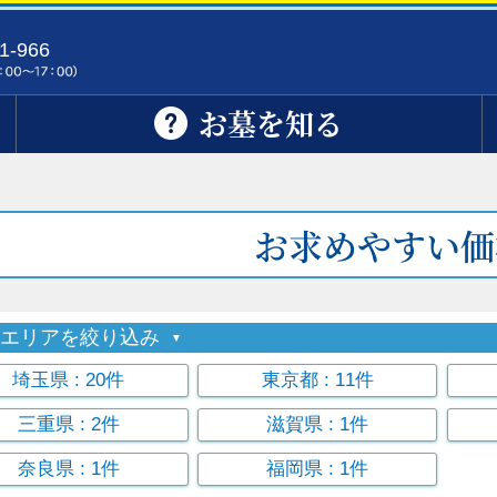
1-966
お墓を知る
お求めやすい価
索エリアを絞り込み
埼玉県
: 20件
東京都
: 11件
三重県
: 2件
滋賀県
: 1件
奈良県
: 1件
福岡県
: 1件