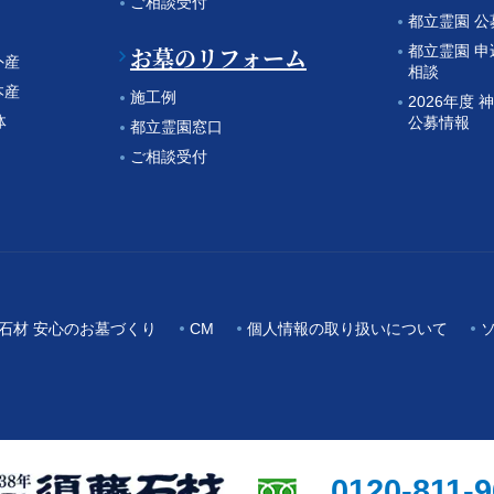
ご相談受付
都立霊園 
お墓のリフォーム
都立霊園 
外産
相談
本産
施工例
2026年度
体
公募情報
都立霊園窓口
ご相談受付
石材 安心のお墓づくり
CM
個人情報の取り扱いについて
0120-811-