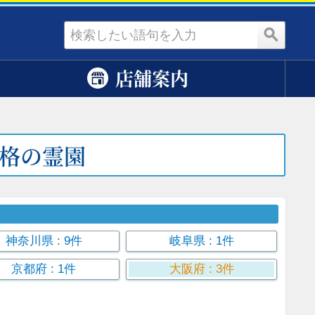
資料請求
店舗案内
格の霊園
神奈川県
: 9件
岐阜県
: 1件
京都府
: 1件
大阪府
: 3件