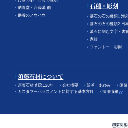
石種・彫刻
納骨堂・合葬墓 他
供養のノウハウ
墓石の石の種類1 海
墓石の石の種類2 日
墓石に刻む文字・書
家紋
ファントーニ彫刻
須藤石材について
須藤石材 創業120年
会社概要
沿革・あゆみ
須藤
カスタマーハラスメントに対する基本方針
採用情報