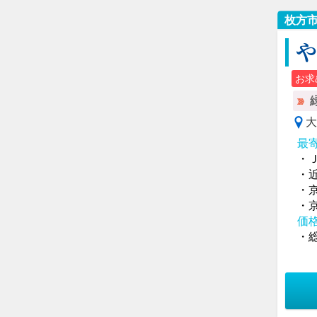
枚方
お求
大
最
・
・
・
・
価
・総