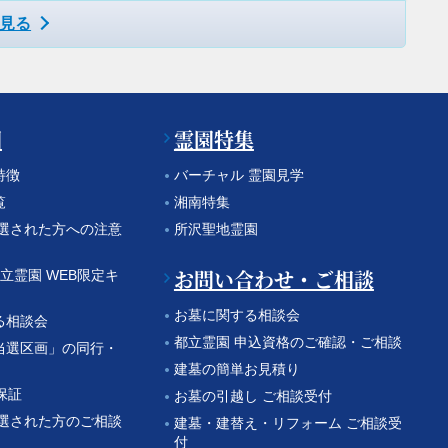
見る
園
霊園特集
特徴
バーチャル 霊園見学
覧
湘南特集
当選された方への注意
所沢聖地霊園
お問い合わせ・ご相談
都立霊園 WEB限定キ
お墓に関する相談会
る相談会
都立霊園 申込資格のご確認・ご相談
当選区画」の同行・
建墓の簡単お見積り
保証
お墓の引越し ご相談受付
当選された方のご相談
建墓・建替え・リフォーム ご相談受
付