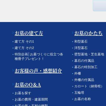
お墓の建て方
お墓のかたち
建て方 その1
和型墓石
建て方 その2
洋型墓石
特別企画│お墓づくりに役立つ各
壁型墓地・芝生墓地
種冊子プレゼント！
墓石の付属品
墓石の特別加工
お客様の声・感想紹介
外柵
外柵の付属品
お墓のQ＆A
カロート（納骨棺）
五輪塔
お墓を探す
お墓の名称
お墓の費用・建墓期間
お墓の形・石材の種類