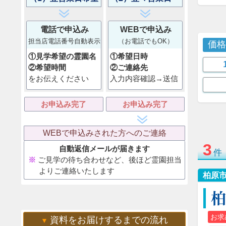
電話で申込み
WEBで申込み
担当店電話番号自動表示
（お電話でもOK）
価
①見学希望の霊園名
①希望日時
②希望時間
②ご連絡先
をお伝えください
入力内容確認→送信
お申込み完了
お申込み完了
WEBで申込みされた方へのご連絡
3
自動返信メールが届きます
件
ご見学の待ち合わせなど、後ほど霊園担当
よりご連絡いたします
柏原
お求
資料をお届けするまでの流れ