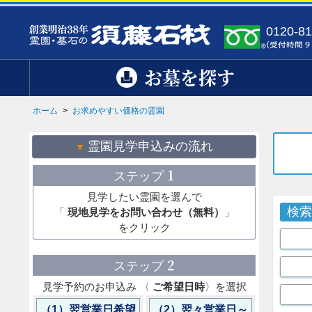
0120-81
お墓を探す
ホーム
>
お求めやすい価格の霊園
霊園見学申込みの流れ
1
ステップ
見学したい霊園を選んで
検
「
現地見学をお問い合わせ（無料）
」
をクリック
2
ステップ
見学予約のお申込み 〈
ご希望日時
〉を選択
（1）翌営業日希望
（2）翌々営業日～