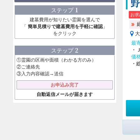
1
ステップ
お求
建墓費用が知りたい霊園を選んで
「
簡単見積りで建墓費用を手軽に確認
」
をクリック
大
最
2
・
ステップ
価
①霊園の区画や面積（わかる方のみ）
・総
②ご連絡先
③入力内容確認→送信
お申込み完了
自動返信メールが届きます