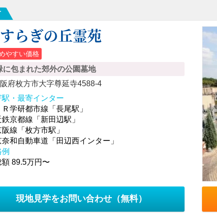
市
やすらぎの丘霊苑
めやすい価格
緑に包まれた郊外の公園墓地
阪府枚方市大字尊延寺4588-4
寄駅・最寄インター
ＪＲ学研都市線「長尾駅」
近鉄京都線「新田辺駅」
京阪線「枚方市駅」
京奈和自動車道「田辺西インター」
格例
額 89.5万円〜
現地見学をお問い合わせ
（無料）