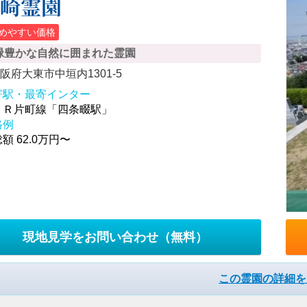
野崎霊園
めやすい価格
緑豊かな自然に囲まれた霊園
阪府大東市中垣内1301-5
寄駅・最寄インター
ＪＲ片町線「四条畷駅」
格例
額 62.0万円〜
現地見学をお問い合わせ
（無料）
この霊園の詳細を