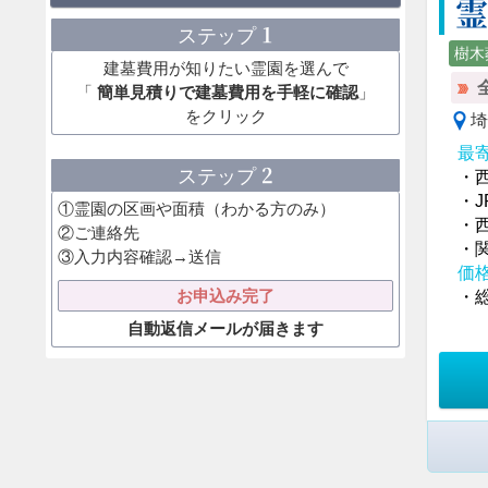
霊
1
ステップ
樹木
建墓費用が知りたい霊園を選んで
「
簡単見積りで建墓費用を手軽に確認
」
をクリック
埼
最
2
ステップ
・
・
①霊園の区画や面積（わかる方のみ）
・
②ご連絡先
・
③入力内容確認→送信
価
お申込み完了
・総
自動返信メールが届きます