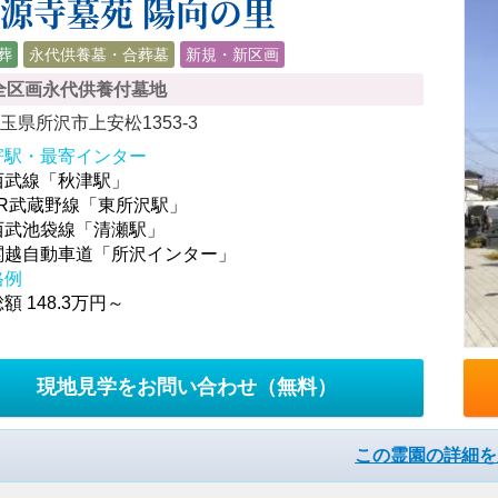
源寺墓苑 陽向の里
葬
永代供養墓・合葬墓
新規・新区画
全区画永代供養付墓地
玉県所沢市上安松1353-3
寄駅・最寄インター
西武線「秋津駅」
JR武蔵野線「東所沢駅」
西武池袋線「清瀬駅」
関越自動車道「所沢インター」
格例
額 148.3万円～
現地見学をお問い合わせ
（無料）
この霊園の詳細を