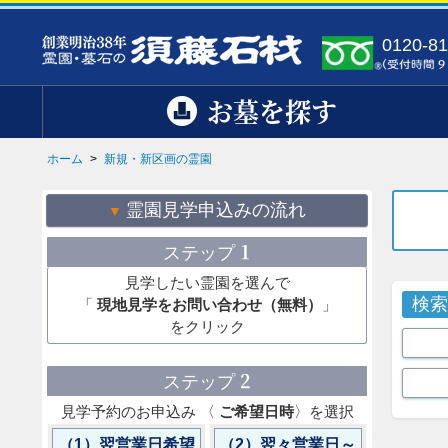
0120-81
お墓を探す
ホーム
>
新規・新区画の霊園
霊園見学申込みの流れ
1
ステップ
見学したい霊園を選んで
検
「
現地見学をお問い合わせ（無料）
」
をクリック
2
ステップ
見学予約のお申込み 〈
ご希望日時
〉を選択
（1）翌営業日希望
（2）翌々営業日～