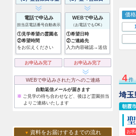
価
電話で申込み
WEBで申込み
担当店電話番号自動表示
（お電話でもOK）
①見学希望の霊園名
①希望日時
②希望時間
②ご連絡先
をお伝えください
入力内容確認→送信
お申込み完了
お申込み完了
4
件
WEBで申込みされた方へのご連絡
自動返信メールが届きます
埼玉
ご見学の待ち合わせなど、後ほど霊園担当
よりご連絡いたします
朝霞
お求
資料をお届けするまでの流れ