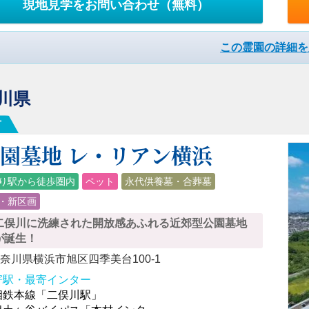
現地見学をお問い合わせ
（無料）
この霊園の詳細を
川県
市
園墓地 レ・リアン横浜
り駅から徒歩圏内
ペット
永代供養墓・合葬墓
・新区画
二俣川に洗練された開放感あふれる近郊型公園墓地
が誕生！
奈川県横浜市旭区四季美台100-1
寄駅・最寄インター
相鉄本線「二俣川駅」