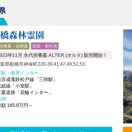
県
市
船橋森林霊園
供養墓・合葬墓
新規・新区画
2023年11月 永代供養墓 ALTER (オルタ) 販売開始！
葉県船橋市神保町220-39,41,47,49,52,53
寄駅・最寄インター
新京成電鉄松戸線「三咲駅」
北総線「小室駅」
京葉道路「花輪インター」
格例
額 165.8万円～