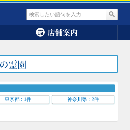
資料請求
店舗案内
の霊園
東京都
: 1件
神奈川県
: 2件