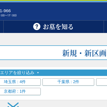
1-966
お墓を知る
新規・新区画
索エリアを絞り込み
埼玉県
: 4件
千葉県
: 2件
京都府
: 1件