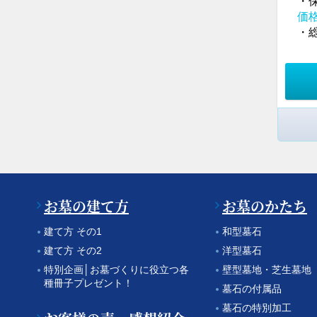
・
価
・総
お墓の建て方
お墓のかたち
建て方 その1
和型墓石
建て方 その2
洋型墓石
特別企画│お墓づくりに役立つ各
壁型墓地・芝生墓地
種冊子プレゼント！
墓石の付属品
墓石の特別加工