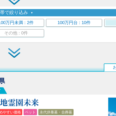
格帯で絞り込み
100万円未満
: 2件
100万円台
: 10件
その他
: 0件
県
市
聖地霊園未来
めやすい価格
ペット
永代供養墓・合葬墓