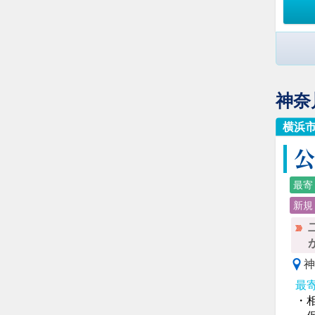
神奈
横浜
公
最寄
新規
神
最
・