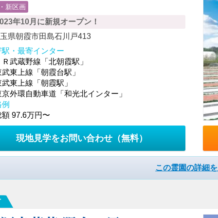
・新区画
2023年10月に新規オープン！
玉県朝霞市田島石川戸413
寄駅・最寄インター
ＪＲ武蔵野線「北朝霞駅」
東武東上線「朝霞台駅」
東武東上線「朝霞駅」
東京外環自動車道「和光北インター」
格例
額 97.6万円〜
現地見学をお問い合わせ
（無料）
この霊園の詳細を
市