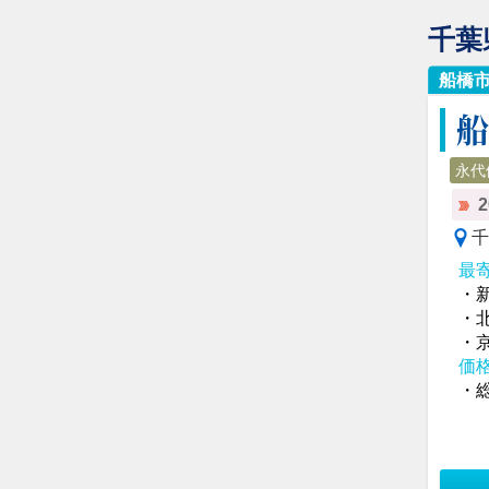
千葉
船橋
永代
千
最
・
・
・
価
・総