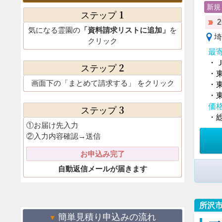
新規
1
ステップ
気になる霊園の
「資料請求リストに追加」
を
埼
クリック
最
・
2
ステップ
・
画面下の
「まとめて請求する」
をクリック
・
・
価
3
ステップ
・総
①お届け先入力
②入力内容確認→送信
お申込み完了
自動返信メールが届きます
所沢
簡単見積り申込みの流れ