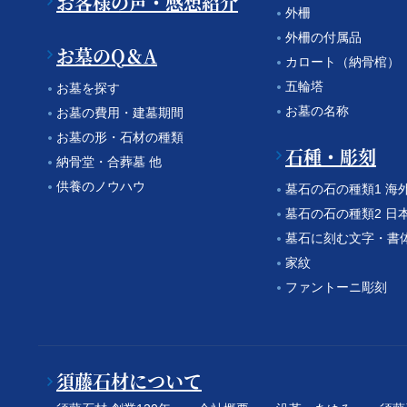
お客様の声・感想紹介
外柵
外柵の付属品
お墓のQ＆A
カロート（納骨棺）
五輪塔
お墓を探す
お墓の名称
お墓の費用・建墓期間
お墓の形・石材の種類
石種・彫刻
納骨堂・合葬墓 他
供養のノウハウ
墓石の石の種類1 海
墓石の石の種類2 日
墓石に刻む文字・書
家紋
ファントーニ彫刻
須藤石材について