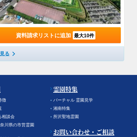
資料請求リストに追加
最大10件
見る
園
霊園特集
特徴
バーチャル 霊園見学
覧
湘南特集
る相談会
所沢聖地霊園
 神奈川県の市営霊園
お問い合わせ・ご相談