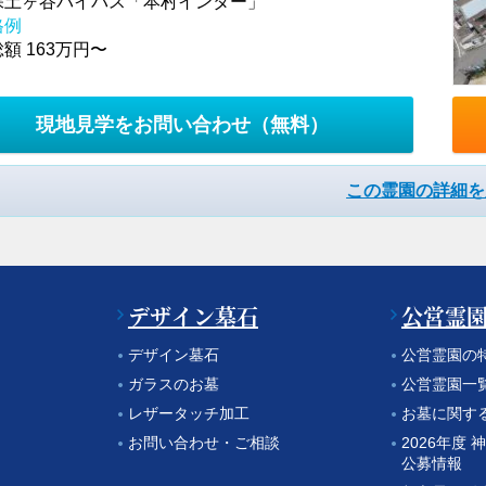
保土ヶ谷バイパス「本村インター」
格例
額 163万円〜
現地見学をお問い合わせ
（無料）
この霊園の詳細を
デザイン墓石
公営霊
デザイン墓石
公営霊園の
ガラスのお墓
公営霊園一
レザータッチ加工
お墓に関す
お問い合わせ・ご相談
2026年度
公募情報