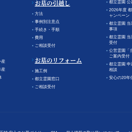
お墓の引越し
都立霊園 
2026年度 
方法
ャンペーン
事例別注意点
都立霊園 
事項
手続き・手順
都立霊園 
費用
受付
ご相談受付
公営霊園「
ご案内受付
お墓のリフォーム
外産
都立霊園 
本産
相談
施工例
体
安心の20年
都立霊園窓口
ご相談受付