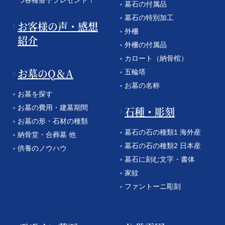
墓石の付属品
墓石の特別加工
お客様の声・感想
外柵
紹介
外柵の付属品
カロート（納骨棺）
お墓のQ＆A
五輪塔
お墓の名称
お墓を探す
お墓の費用・建墓期間
石種・彫刻
お墓の形・石材の種類
墓石の石の種類1 海外産
納骨堂・合葬墓 他
墓石の石の種類2 日本産
供養のノウハウ
墓石に刻む文字・書体
家紋
ファントーニ彫刻