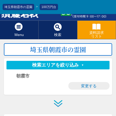
>
埼玉県朝霞市の霊園
100万円台
0120-811-966
資料請求
Menu
検索
リスト
埼玉県朝霞市の霊園
検索エリアを絞り込み
朝霞市
変更する