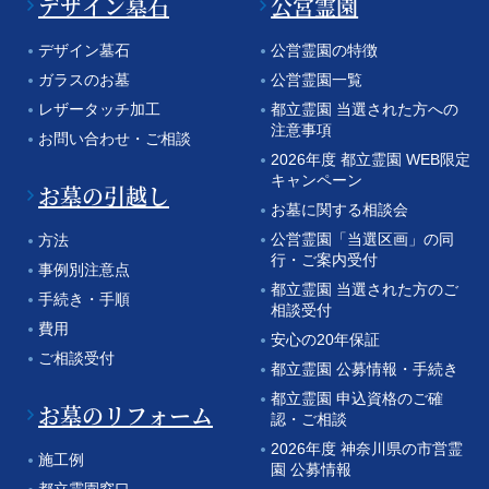
デザイン墓石
公営霊園
デザイン墓石
公営霊園の特徴
ガラスのお墓
公営霊園一覧
レザータッチ加工
都立霊園 当選された方への
注意事項
お問い合わせ・ご相談
2026年度 都立霊園 WEB限定
キャンペーン
お墓の引越し
お墓に関する相談会
公営霊園「当選区画」の同
方法
行・ご案内受付
事例別注意点
都立霊園 当選された方のご
手続き・手順
相談受付
費用
安心の20年保証
ご相談受付
都立霊園 公募情報・手続き
都立霊園 申込資格のご確
お墓のリフォーム
認・ご相談
2026年度 神奈川県の市営霊
施工例
園 公募情報
都立霊園窓口