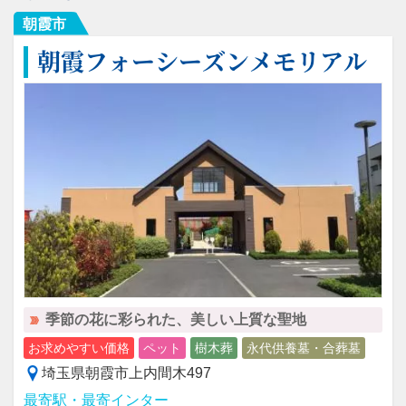
朝霞市
朝霞フォーシーズンメモリアル
季節の花に彩られた、美しい上質な聖地
お求めやすい価格
ペット
樹木葬
永代供養墓・合葬墓
埼玉県朝霞市上内間木497
最寄駅・最寄インター