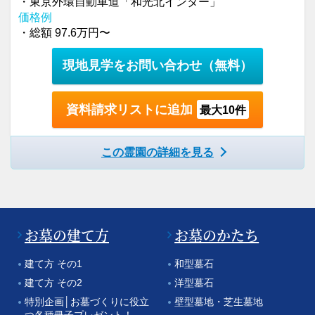
・東京外環自動車道「和光北インター」
価格例
・総額 97.6万円〜
現地見学をお問い合わせ
（無料）
資料請求リストに追加
最大10件
この霊園の詳細を見る
お墓の建て方
お墓のかたち
建て方 その1
和型墓石
建て方 その2
洋型墓石
特別企画│お墓づくりに役立
壁型墓地・芝生墓地
つ各種冊子プレゼント！