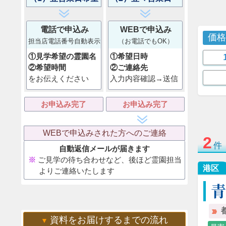
電話で申込み
WEBで申込み
価
担当店電話番号自動表示
（お電話でもOK）
①見学希望の霊園名
①希望日時
②希望時間
②ご連絡先
をお伝えください
入力内容確認→送信
お申込み完了
お申込み完了
WEBで申込みされた方へのご連絡
2
件
自動返信メールが届きます
ご見学の待ち合わせなど、後ほど霊園担当
港区
よりご連絡いたします
資料をお届けするまでの流れ