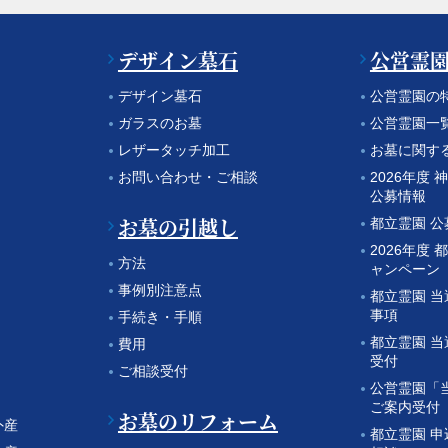
デザイン墓石
公営霊
デザイン墓石
公営霊園の
ガラスのお墓
公営霊園一
レザータッチ加工
お墓に関す
お問い合わせ・ご相談
2026年度
公募情報
お墓の引越し
都立霊園 
2026年度 
方法
ャンペーン
事例別注意点
都立霊園 
事項
手続き・手順
都立霊園 
費用
受付
ご相談受付
公営霊園「
ご案内受付
お墓のリフォーム
外産
都立霊園 