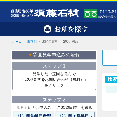
0120-81
お墓を探す
ホーム
>
東京都
>
港区の霊園
>
200万円台
霊園見学申込みの流れ
1
ステップ
見学したい霊園を選んで
検
「
現地見学をお問い合わせ（無料）
」
をクリック
2
ステップ
見学予約のお申込み 〈
ご希望日時
〉を選択
（1）翌営業日希望
（2）翌々営業日～