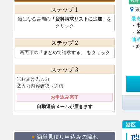
最寄
1
東
ステップ
最
気になる霊園の
「資料請求リストに追加」
を
・
クリック
・
価
2
ステップ
・総
画面下の
「まとめて請求する」
をクリック
3
ステップ
①お届け先入力
②入力内容確認→送信
お申込み完了
自動返信メールが届きます
港区
瑞
簡単見積り申込みの流れ