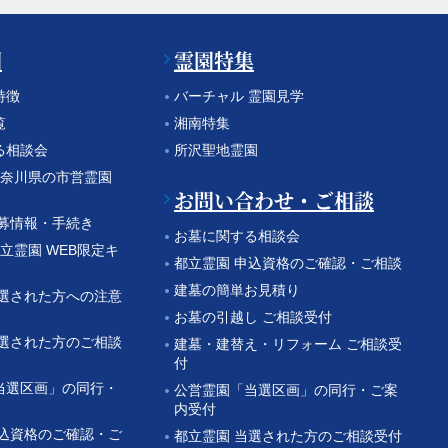
園
霊園特集
特徴
バーチャル 霊園見学
覧
湘南特集
る相談会
所沢聖地霊園
 神奈川県の市営霊園
お問い合わせ・ご相談
公募情報・手続き
お墓に関する相談会
都立霊園 WEB限定キ
都立霊園 申込資格のご確認・ご相談
建墓の簡単お見積り
当選された方への注意
お墓の引越し ご相談受付
当選された方のご相談
建墓・建替え・リフォーム ご相談受
付
当選区画」の同行・
公営霊園「当選区画」の同行・ご案
内受付
申込資格のご確認・ご
都立霊園 当選された方のご相談受付