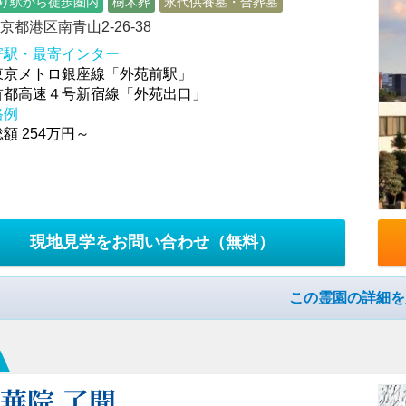
り駅から徒歩圏内
樹木葬
永代供養墓・合葬墓
京都港区南青山2-26-38
寄駅・最寄インター
東京メトロ銀座線「外苑前駅」
首都高速４号新宿線「外苑出口」
格例
額 254万円～
現地見学をお問い合わせ
（無料）
この霊園の詳細を
華院 了聞