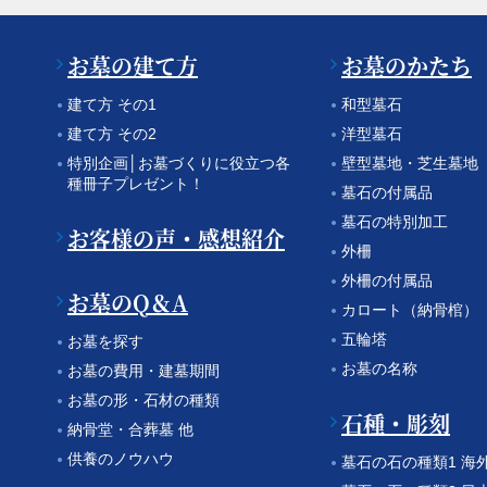
お墓の建て方
お墓のかたち
建て方 その1
和型墓石
建て方 その2
洋型墓石
特別企画│お墓づくりに役立つ各
壁型墓地・芝生墓地
種冊子プレゼント！
墓石の付属品
墓石の特別加工
お客様の声・感想紹介
外柵
外柵の付属品
お墓のQ＆A
カロート（納骨棺）
五輪塔
お墓を探す
お墓の名称
お墓の費用・建墓期間
お墓の形・石材の種類
石種・彫刻
納骨堂・合葬墓 他
供養のノウハウ
墓石の石の種類1 海