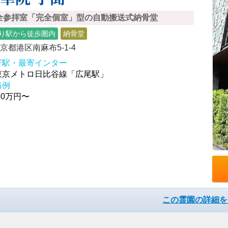
全参拝室「完全個室」型の自動搬送式納骨堂
り駅から徒歩圏内
納骨堂
京都港区南麻布5-1-4
寄駅・最寄インター
東京メトロ日比谷線「広尾駅」
格例
30万円〜
この霊園の詳細を