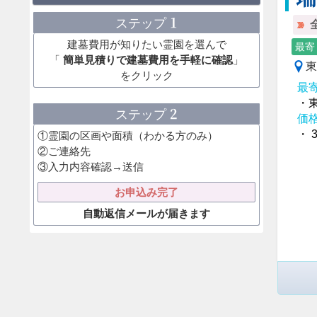
1
ステップ
建墓費用が知りたい霊園を選んで
最寄
「
簡単見積りで建墓費用を手軽に確認
」
東
をクリック
最
・
2
ステップ
価
・ 
①霊園の区画や面積（わかる方のみ）
②ご連絡先
③入力内容確認→送信
お申込み完了
自動返信メールが届きます