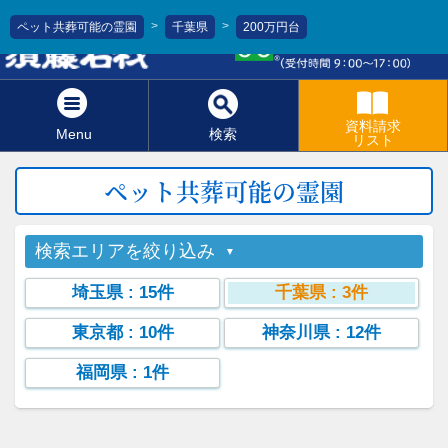
>
>
ペット共葬可能の霊園
千葉県
200万円台
0120-811-966
資料請求
Menu
検索
リスト
ペット共葬可能の霊園
検索エリアを絞り込み
埼玉県
: 15件
千葉県
: 3件
東京都
: 10件
神奈川県
: 12件
福岡県
: 1件