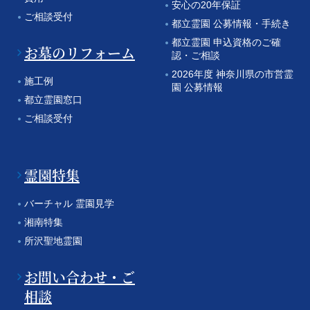
安心の20年保証
ご相談受付
都立霊園 公募情報・手続き
都立霊園 申込資格のご確
お墓のリフォーム
認・ご相談
2026年度 神奈川県の市営霊
施工例
園 公募情報
都立霊園窓口
ご相談受付
霊園特集
バーチャル 霊園見学
湘南特集
所沢聖地霊園
お問い合わせ・ご
相談