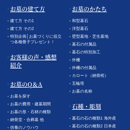
お墓の建て方
お墓のかたち
建て方 その1
和型墓石
建て方 その2
洋型墓石
特別企画│お墓づくりに役立
壁型墓地・芝生墓地
つ各種冊子プレゼント！
墓石の付属品
墓石の特別加工
お客様の声・感想
外柵
紹介
外柵の付属品
カロート（納骨棺）
お墓のQ＆A
五輪塔
お墓の名称
お墓を探す
お墓の費用・建墓期間
石種・彫刻
お墓の形・石材の種類
墓石の石の種類1 海外産
納骨堂・合葬墓 他
墓石の石の種類2 日本産
供養のノウハウ