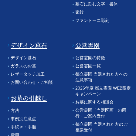
墓石に刻む文字・書体
家紋
ファントーニ彫刻
デザイン墓石
公営霊園
デザイン墓石
公営霊園の特徴
ガラスのお墓
公営霊園一覧
レザータッチ加工
都立霊園 当選された方への
注意事項
お問い合わせ・ご相談
2026年度 都立霊園 WEB限定
キャンペーン
お墓の引越し
お墓に関する相談会
公営霊園「当選区画」の同
方法
行・ご案内受付
事例別注意点
都立霊園 当選された方のご
手続き・手順
相談受付
費用