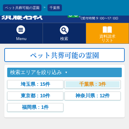
>
ペット共葬可能の霊園
千葉県
0120-811-966
資料請求
Menu
検索
リスト
ペット共葬可能の霊園
検索エリアを絞り込み
埼玉県
: 15件
千葉県
: 3件
東京都
: 10件
神奈川県
: 12件
福岡県
: 1件