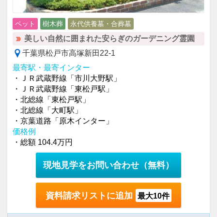
ペット
樹木葬
永代供養墓・合葬墓
美しい自然に囲まれた安らぎのガーデニング霊園
千葉県松戸市高塚新田22-1
最寄駅・最寄インター
・ＪＲ武蔵野線「市川大野駅」
・ＪＲ武蔵野線「東松戸駅」
・北総線「東松戸駅」
・北総線「大町駅」
・京葉道路「原木インター」
価格例
・総額 104.4万円
現地見学をお問い合わせ
（無料）
資料請求リストに追加
最大10件