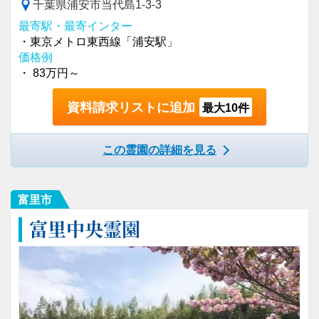
千葉県浦安市当代島1-3-3
最寄駅・最寄インター
・東京メトロ東西線「浦安駅」
価格例
・ 83万円～
資料請求リストに追加
最大10件
この霊園の詳細を見る
富里市
富里中央霊園