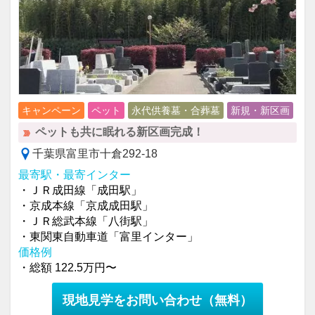
キャンペーン
ペット
永代供養墓・合葬墓
新規・新区画
ペットも共に眠れる新区画完成！
千葉県富里市十倉292-18
最寄駅・最寄インター
・ＪＲ成田線「成田駅」
・京成本線「京成成田駅」
・ＪＲ総武本線「八街駅」
・東関東自動車道「富里インター」
価格例
・総額 122.5万円〜
現地見学をお問い合わせ
（無料）