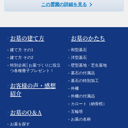
この霊園の詳細を見る
お墓の建て方
お墓のかたち
建て方 その1
和型墓石
建て方 その2
洋型墓石
特別企画│お墓づくりに役立
壁型墓地・芝生墓地
つ各種冊子プレゼント！
墓石の付属品
墓石の特別加工
お客様の声・感想
外柵
紹介
外柵の付属品
カロート（納骨棺）
お墓のQ＆A
五輪塔
お墓の名称
お墓を探す