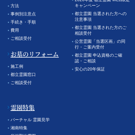
キャンペーン
方法
都立霊園 当選された方への
事例別注意点
注意事項
手続き・手順
都立霊園 当選された方のご
費用
相談受付
ご相談受付
公営霊園「当選区画」の同
行・ご案内受付
お墓のリフォーム
都立霊園 申込資格のご確
認・ご相談
施工例
安心の20年保証
都立霊園窓口
ご相談受付
霊園特集
バーチャル 霊園見学
湘南特集