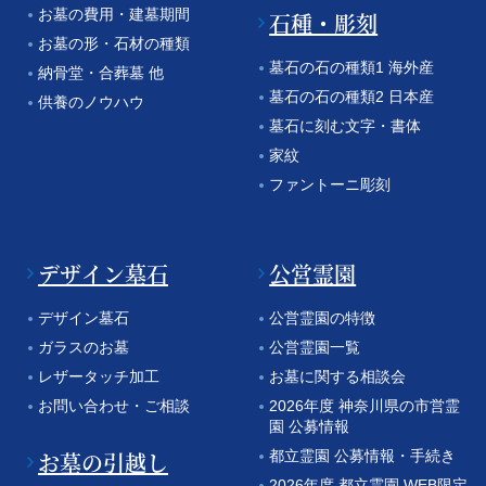
お墓の費用・建墓期間
石種・彫刻
お墓の形・石材の種類
墓石の石の種類1 海外産
納骨堂・合葬墓 他
墓石の石の種類2 日本産
供養のノウハウ
墓石に刻む文字・書体
家紋
ファントーニ彫刻
デザイン墓石
公営霊園
デザイン墓石
公営霊園の特徴
ガラスのお墓
公営霊園一覧
レザータッチ加工
お墓に関する相談会
お問い合わせ・ご相談
2026年度 神奈川県の市営霊
園 公募情報
お墓の引越し
都立霊園 公募情報・手続き
2026年度 都立霊園 WEB限定