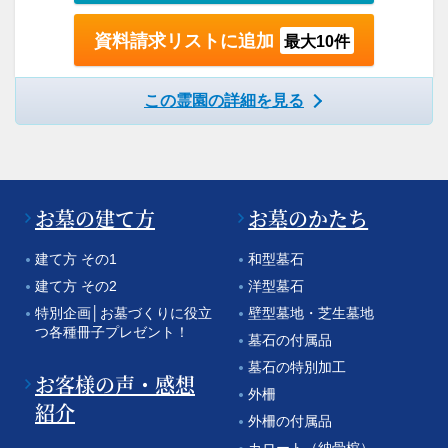
資料請求リストに追加
最大10件
この霊園の詳細を見る
お墓の建て方
お墓のかたち
建て方 その1
和型墓石
建て方 その2
洋型墓石
特別企画│お墓づくりに役立
壁型墓地・芝生墓地
つ各種冊子プレゼント！
墓石の付属品
墓石の特別加工
お客様の声・感想
外柵
紹介
外柵の付属品