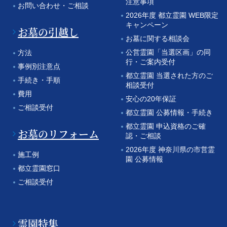
注意事項
お問い合わせ・ご相談
2026年度 都立霊園 WEB限定
キャンペーン
お墓の引越し
お墓に関する相談会
公営霊園「当選区画」の同
方法
行・ご案内受付
事例別注意点
都立霊園 当選された方のご
手続き・手順
相談受付
費用
安心の20年保証
ご相談受付
都立霊園 公募情報・手続き
都立霊園 申込資格のご確
お墓のリフォーム
認・ご相談
2026年度 神奈川県の市営霊
施工例
園 公募情報
都立霊園窓口
ご相談受付
霊園特集