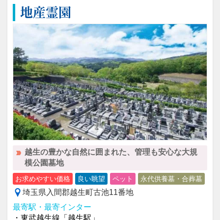
地産霊園
越生の豊かな自然に囲まれた、管理も安心な大規
模公園墓地
お求めやすい価格
良い眺望
ペット
永代供養墓・合葬墓
埼玉県入間郡越生町古池11番地
最寄駅・最寄インター
・東武越生線「越生駅」