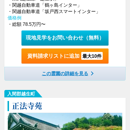
・関越自動車道「鶴ヶ島インター」
・関越自動車道「坂戸西スマートインター」
価格例
・総額 78.5万円〜
現地見学をお問い合わせ
（無料）
資料請求リストに追加
最大10件
この霊園の詳細を見る
入間郡越生町
正法寺苑