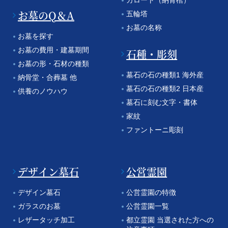
カロート（納骨棺）
お墓のQ＆A
五輪塔
お墓の名称
お墓を探す
お墓の費用・建墓期間
石種・彫刻
お墓の形・石材の種類
墓石の石の種類1 海外産
納骨堂・合葬墓 他
墓石の石の種類2 日本産
供養のノウハウ
墓石に刻む文字・書体
家紋
ファントーニ彫刻
デザイン墓石
公営霊園
デザイン墓石
公営霊園の特徴
ガラスのお墓
公営霊園一覧
レザータッチ加工
都立霊園 当選された方への