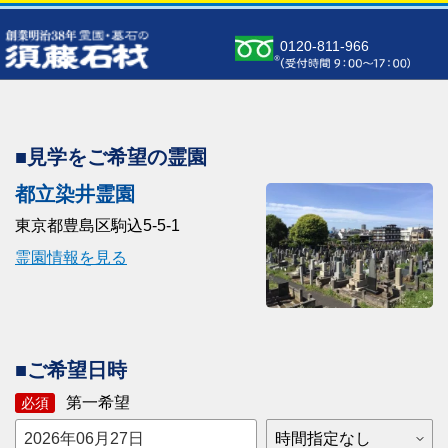
0120-811-966
■見学をご希望の霊園
都立染井霊園
東京都豊島区駒込5-5-1
霊園情報を見る
■ご希望日時
第一希望
必須