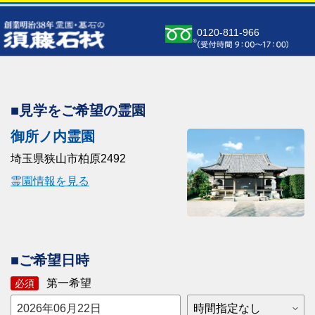
0120-811-966
■見学をご希望の霊園
御所ノ内霊園
埼玉県狭山市柏原2492
霊園情報を見る
■ご希望日時
第一希望
必須