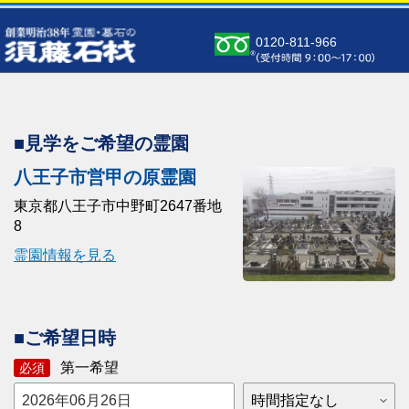
0120-811-966
■見学をご希望の霊園
八王子市営甲の原霊園
東京都八王子市中野町2647番地
8
霊園情報を見る
■ご希望日時
第一希望
必須